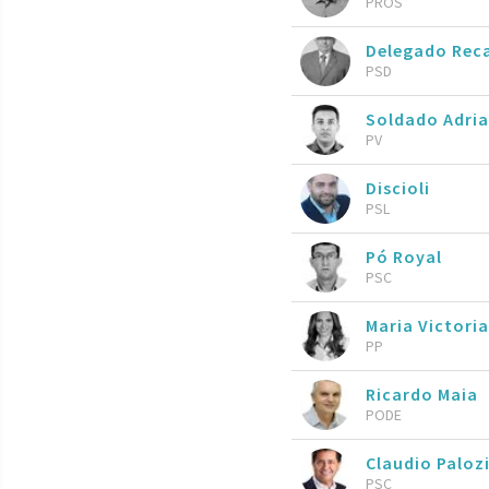
PROS
Delegado Rec
PSD
Soldado Adri
PV
Discioli
PSL
Pó Royal
PSC
Maria Victori
PP
Ricardo Maia
PODE
Claudio Paloz
PSC