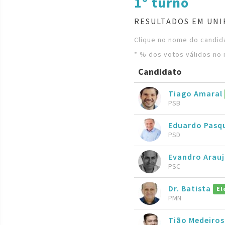
1º turno
RESULTADOS EM UNI
Clique no nome do candida
* % dos votos válidos no 
Candidato
Tiago Amaral
PSB
Eduardo Pasqu
PSD
Evandro Arau
PSC
Dr. Batista
El
PMN
Tião Medeiro