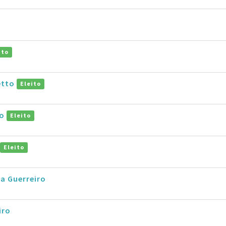
ito
etto
Eleito
to
Eleito
Eleito
a Guerreiro
iro