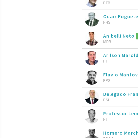
PTB
Odair Foguete
PHS
Anibelli Neto
MDB
Arilson Marol
PT
Flavio Mantov
PPS
Delegado Fran
PSL
Professor Le
PT
Homero Marc