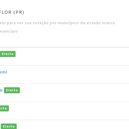
FLOR (PR)
to para ver sua votação por municípios do estado inteiro
município
Eleito
ini
jo
Eleito
eito
s
Eleito