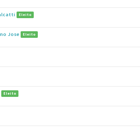
alcatti
Eleito
ano Jose
Eleito
a
Eleito
i