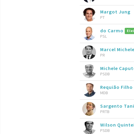
Margot Jung
PT
do Carmo
Ele
PSL
Marcel Michel
PR
Michele Capu
PSDB
Requião Filho
MDB
Sargento Tani
PRTB
Wilson Quinte
PSDB