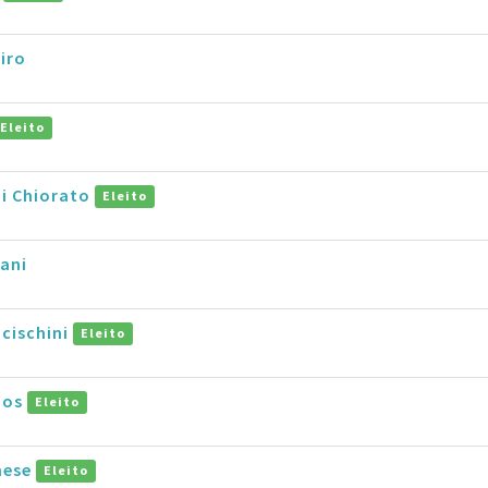
iro
Eleito
di Chiorato
Eleito
ani
cischini
Eleito
mos
Eleito
hese
Eleito