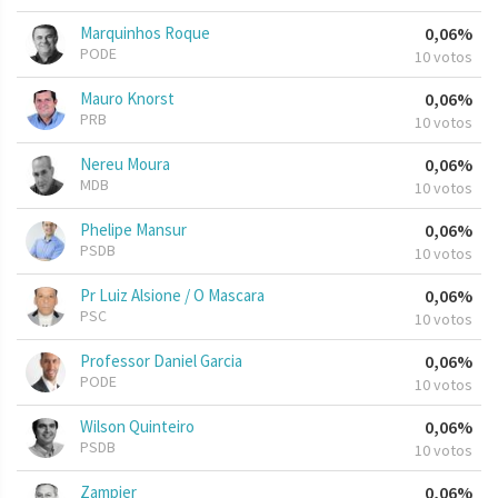
Marquinhos Roque
0,06%
PODE
10 votos
Mauro Knorst
0,06%
PRB
10 votos
Nereu Moura
0,06%
MDB
10 votos
Phelipe Mansur
0,06%
PSDB
10 votos
Pr Luiz Alsione / O Mascara
0,06%
PSC
10 votos
Professor Daniel Garcia
0,06%
PODE
10 votos
Wilson Quinteiro
0,06%
PSDB
10 votos
Zampier
0,06%