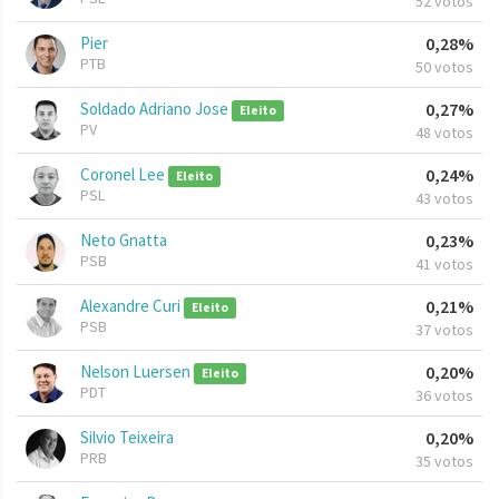
52 votos
Pier
0,28%
PTB
50 votos
Soldado Adriano Jose
0,27%
Eleito
PV
48 votos
Coronel Lee
0,24%
Eleito
PSL
43 votos
Neto Gnatta
0,23%
PSB
41 votos
Alexandre Curi
0,21%
Eleito
PSB
37 votos
Nelson Luersen
0,20%
Eleito
PDT
36 votos
Silvio Teixeira
0,20%
PRB
35 votos