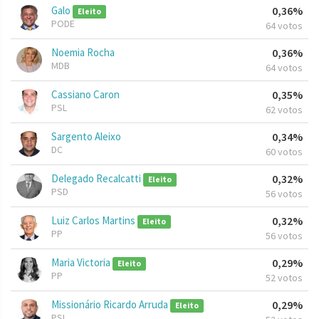
Galo
0,36%
Eleito
PODE
64 votos
Noemia Rocha
0,36%
MDB
64 votos
Cassiano Caron
0,35%
PSL
62 votos
Sargento Aleixo
0,34%
DC
60 votos
Delegado Recalcatti
0,32%
Eleito
PSD
56 votos
Luiz Carlos Martins
0,32%
Eleito
PP
56 votos
Maria Victoria
0,29%
Eleito
PP
52 votos
Missionário Ricardo Arruda
0,29%
Eleito
PSL