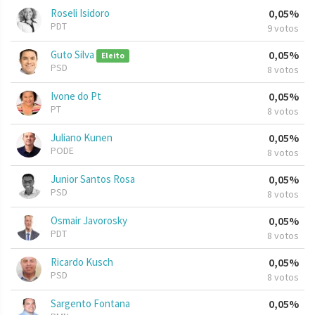
Roseli Isidoro
0,05%
PDT
9 votos
Guto Silva
0,05%
Eleito
PSD
8 votos
Ivone do Pt
0,05%
PT
8 votos
Juliano Kunen
0,05%
PODE
8 votos
Junior Santos Rosa
0,05%
PSD
8 votos
Osmair Javorosky
0,05%
PDT
8 votos
Ricardo Kusch
0,05%
PSD
8 votos
Sargento Fontana
0,05%