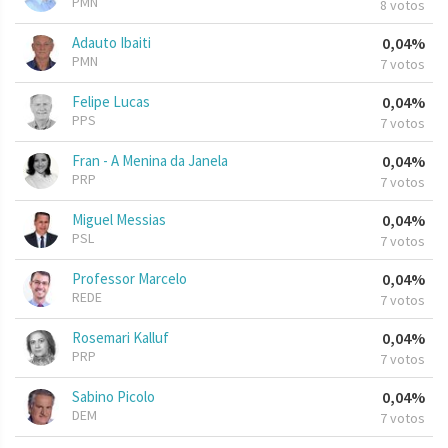
PMN
8 votos
Adauto Ibaiti
0,04%
PMN
7 votos
Felipe Lucas
0,04%
PPS
7 votos
Fran - A Menina da Janela
0,04%
PRP
7 votos
Miguel Messias
0,04%
PSL
7 votos
Professor Marcelo
0,04%
REDE
7 votos
Rosemari Kalluf
0,04%
PRP
7 votos
Sabino Picolo
0,04%
DEM
7 votos