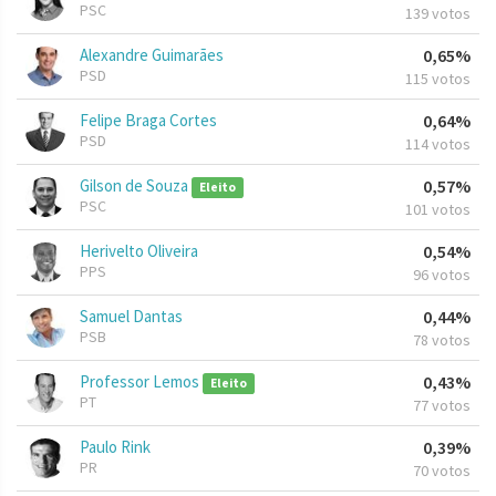
PSC
139 votos
Alexandre Guimarães
0,65%
PSD
115 votos
Felipe Braga Cortes
0,64%
PSD
114 votos
Gilson de Souza
0,57%
Eleito
PSC
101 votos
Herivelto Oliveira
0,54%
PPS
96 votos
Samuel Dantas
0,44%
PSB
78 votos
Professor Lemos
0,43%
Eleito
PT
77 votos
Paulo Rink
0,39%
PR
70 votos