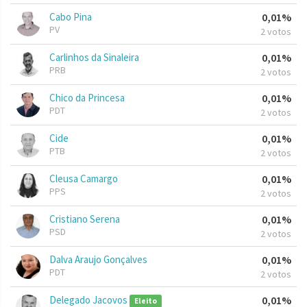
Cabo Pina
0,01%
PV
2 votos
Carlinhos da Sinaleira
0,01%
PRB
2 votos
Chico da Princesa
0,01%
PDT
2 votos
Cide
0,01%
PTB
2 votos
Cleusa Camargo
0,01%
PPS
2 votos
Cristiano Serena
0,01%
PSD
2 votos
Dalva Araujo Gonçalves
0,01%
PDT
2 votos
Delegado Jacovos
0,01%
Eleito