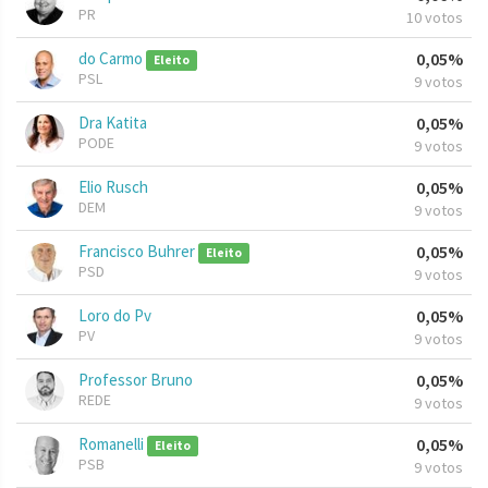
PR
10 votos
do Carmo
0,05%
Eleito
PSL
9 votos
Dra Katita
0,05%
PODE
9 votos
Elio Rusch
0,05%
DEM
9 votos
Francisco Buhrer
0,05%
Eleito
PSD
9 votos
Loro do Pv
0,05%
PV
9 votos
Professor Bruno
0,05%
REDE
9 votos
Romanelli
0,05%
Eleito
PSB
9 votos