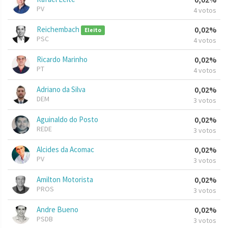
PV
4 votos
Reichembach
0,02%
Eleito
PSC
4 votos
Ricardo Marinho
0,02%
PT
4 votos
Adriano da Silva
0,02%
DEM
3 votos
Aguinaldo do Posto
0,02%
REDE
3 votos
Alcides da Acomac
0,02%
PV
3 votos
Amilton Motorista
0,02%
PROS
3 votos
Andre Bueno
0,02%
PSDB
3 votos