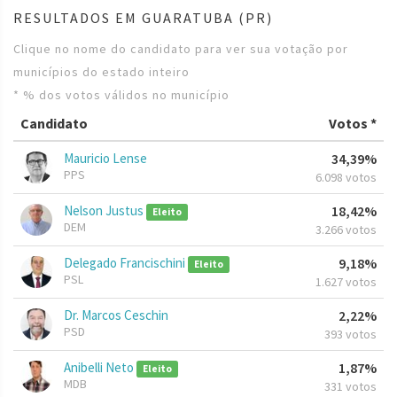
RESULTADOS EM GUARATUBA (PR)
Clique no nome do candidato para ver sua votação por
municípios do estado inteiro
* % dos votos válidos no município
Candidato
Votos *
Mauricio Lense
34,39%
PPS
6.098 votos
Nelson Justus
18,42%
Eleito
DEM
3.266 votos
Delegado Francischini
9,18%
Eleito
PSL
1.627 votos
Dr. Marcos Ceschin
2,22%
PSD
393 votos
Anibelli Neto
1,87%
Eleito
MDB
331 votos