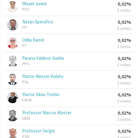
Misael Junior
0,02%
PSC
3 votos
Natan Sperafico
0,02%
PP
3 votos
Odila Raizel
0,02%
PT
3 votos
Parana Valdecir Gielda
0,02%
PPS
3 votos
Pastor Alessio Violato
0,02%
PSL
3 votos
Pastor Silvio Toshio
0,02%
PRTB
3 votos
Professor Marcos Kloster
0,02%
MDB
3 votos
Professor Sergio
0,02%
PSD
3 votos