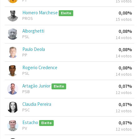
PT
15 votos
Homero Marchese
0,08%
Eleito
PROS
15 votos
Alborghetti
0,08%
PSL
14 votos
Paulo Deola
0,08%
PP
14 votos
Rogerio Credence
0,08%
PSL
14 votos
Artagão Junior
0,07%
Eleito
PSB
12 votos
Claudia Pereira
0,07%
PSC
12 votos
Estacho
0,07%
Eleito
PV
12 votos