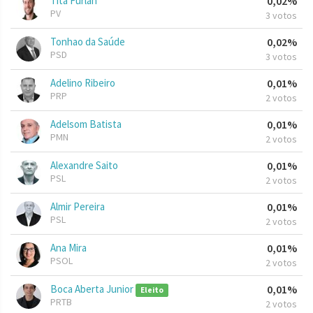
Tita Furlan
0,02%
PV
3 votos
Tonhao da Saúde
0,02%
PSD
3 votos
Adelino Ribeiro
0,01%
PRP
2 votos
Adelsom Batista
0,01%
PMN
2 votos
Alexandre Saito
0,01%
PSL
2 votos
Almir Pereira
0,01%
PSL
2 votos
Ana Mira
0,01%
PSOL
2 votos
Boca Aberta Junior
0,01%
Eleito
PRTB
2 votos