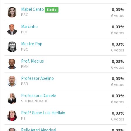
Mabel Canto
0,03%
Eleito
PSC
6 votos
Marcinho
0,03%
PDT
6 votos
Mestre Pop
0,03%
PSC
6 votos
Prof. Klecius
0,03%
PMN
6 votos
Professor Abelino
0,03%
PSB
6 votos
Professora Daniele
0,03%
SOLIDARIEDADE
6 votos
Profª Giane Lula Herllain
0,03%
PT
6 votos
Relly Agari Algodoal
0,03%