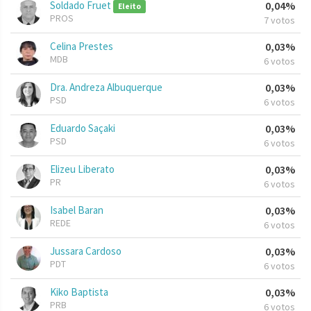
Soldado Fruet
0,04%
Eleito
PROS
7 votos
Celina Prestes
0,03%
MDB
6 votos
Dra. Andreza Albuquerque
0,03%
PSD
6 votos
Eduardo Saçaki
0,03%
PSD
6 votos
Elizeu Liberato
0,03%
PR
6 votos
Isabel Baran
0,03%
REDE
6 votos
Jussara Cardoso
0,03%
PDT
6 votos
Kiko Baptista
0,03%
PRB
6 votos