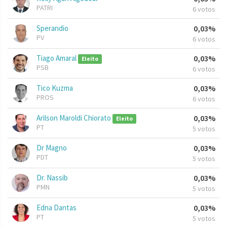
PATRI
6 votos
Sperandio
0,03%
PV
6 votos
Tiago Amaral
0,03%
Eleito
PSB
6 votos
Tico Kuzma
0,03%
PROS
6 votos
Arilson Maroldi Chiorato
0,03%
Eleito
PT
5 votos
Dr Magno
0,03%
PDT
5 votos
Dr. Nassib
0,03%
PMN
5 votos
Edna Dantas
0,03%
PT
5 votos