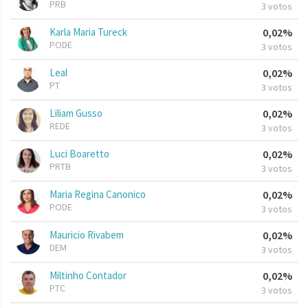
PRB
3 votos
Karla Maria Tureck
0,02%
PODE
3 votos
Leal
0,02%
PT
3 votos
Liliam Gusso
0,02%
REDE
3 votos
Luci Boaretto
0,02%
PRTB
3 votos
Maria Regina Canonico
0,02%
PODE
3 votos
Mauricio Rivabem
0,02%
DEM
3 votos
Miltinho Contador
0,02%
PTC
3 votos