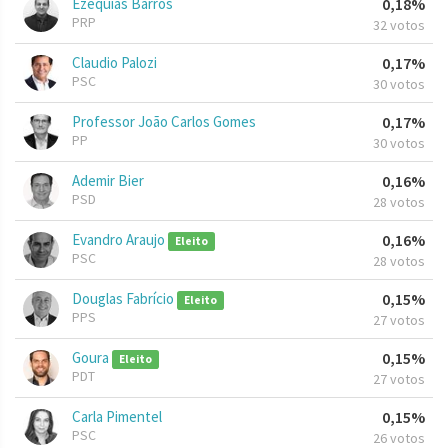
Ezequias Barros
0,18%
PRP
32 votos
Claudio Palozi
0,17%
PSC
30 votos
Professor João Carlos Gomes
0,17%
PP
30 votos
Ademir Bier
0,16%
PSD
28 votos
Evandro Araujo
0,16%
Eleito
PSC
28 votos
Douglas Fabrício
0,15%
Eleito
PPS
27 votos
Goura
0,15%
Eleito
PDT
27 votos
Carla Pimentel
0,15%
PSC
26 votos