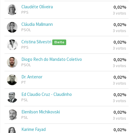
Claudéte Olíveira
0,02%
PPS
3 votos
Cláudia Mallmann
0,02%
PSOL
3 votos
Cristina Silvestri
0,02%
Eleito
PPS
3 votos
Diogo Rech do Mandato Coletivo
0,02%
PSOL
3 votos
Dr. Antenor
0,02%
PT
3 votos
Ed Claudio Cruz - Claudinho
0,02%
PSL
3 votos
Elenilson Michikovski
0,02%
PSL
3 votos
Karime Fayad
0,02%