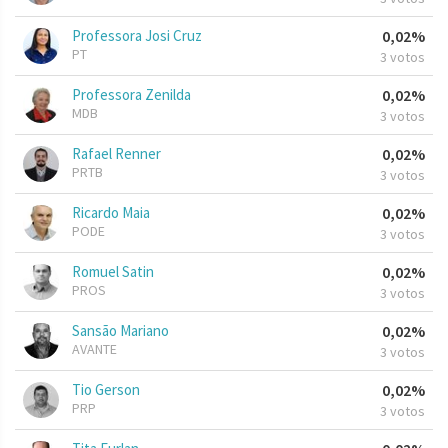
Professora Josi Cruz
0,02%
PT
3 votos
Professora Zenilda
0,02%
MDB
3 votos
Rafael Renner
0,02%
PRTB
3 votos
Ricardo Maia
0,02%
PODE
3 votos
Romuel Satin
0,02%
PROS
3 votos
Sansão Mariano
0,02%
AVANTE
3 votos
Tio Gerson
0,02%
PRP
3 votos