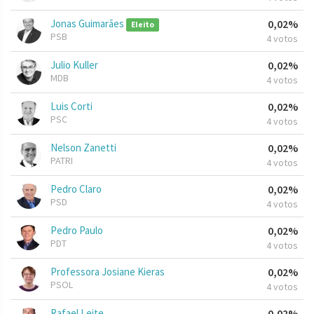
Jonas Guimarães
0,02%
Eleito
PSB
4 votos
Julio Kuller
0,02%
MDB
4 votos
Luis Corti
0,02%
PSC
4 votos
Nelson Zanetti
0,02%
PATRI
4 votos
Pedro Claro
0,02%
PSD
4 votos
Pedro Paulo
0,02%
PDT
4 votos
Professora Josiane Kieras
0,02%
PSOL
4 votos
Rafael Leite
0,02%