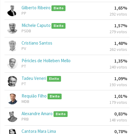
Gilberto Ribeiro
1,65%
Eleito
PP
292 votos
Michele Caputo
1,57%
Eleito
PSDB
279 votos
Cristiano Santos
1,48%
PV
262 votos
Péricles de Holleben Mello
1,35%
PT
240 votos
Tadeu Veneri
1,09%
Eleito
PT
193 votos
Requião Filho
1,01%
Eleito
MDB
179 votos
Alexandre Amaro
0,83%
Eleito
PRB
148 votos
Cantora Mara Lima
0,78%