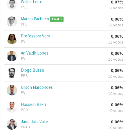
Waldir Leite
0,07%
PSC
12 votos
Marcio Pacheco
0,06%
Eleito
PPL
11 votos
Professora Vera
0,06%
PV
11 votos
Ari Valdir Lopes
0,06%
PV
10 votos
Diogo Busse
0,06%
PPS
10 votos
Gilson Marcondes
0,06%
PV
10 votos
Hussein Bakri
0,06%
PSD
10 votos
Jairo dalla Valle
0,06%
PRTB
10 votos