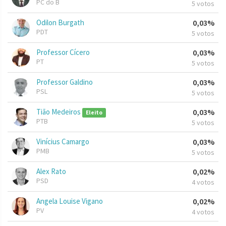
PC do B
5 votos
Odilon Burgath
0,03%
PDT
5 votos
Professor Cícero
0,03%
PT
5 votos
Professor Galdino
0,03%
PSL
5 votos
Tião Medeiros
0,03%
Eleito
PTB
5 votos
Vinícius Camargo
0,03%
PMB
5 votos
Alex Rato
0,02%
PSD
4 votos
Angela Louise Vigano
0,02%
PV
4 votos