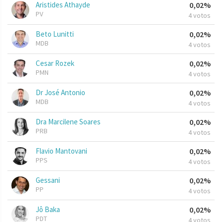
Aristides Athayde
0,02%
PV
4 votos
Beto Lunitti
0,02%
MDB
4 votos
Cesar Rozek
0,02%
PMN
4 votos
Dr José Antonio
0,02%
MDB
4 votos
Dra Marcilene Soares
0,02%
PRB
4 votos
Flavio Mantovani
0,02%
PPS
4 votos
Gessani
0,02%
PP
4 votos
Jô Baka
0,02%
PDT
4 votos