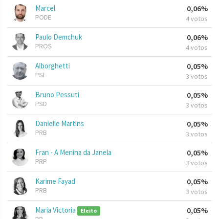
Marcel
0,06%
PODE
4 votos
Paulo Demchuk
0,06%
PROS
4 votos
Alborghetti
0,05%
PSL
3 votos
Bruno Pessuti
0,05%
PSD
3 votos
Danielle Martins
0,05%
PRB
3 votos
Fran - A Menina da Janela
0,05%
PRP
3 votos
Karime Fayad
0,05%
PRB
3 votos
Maria Victoria
0,05%
Eleito