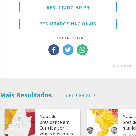
RESULTADO NO PR
RESULTADOS NACIONAIS
COMPARTILHAR
PUBLICIDADE
Mais Resultados
Ver todos +
Mapa de
Mapa e
presidente em
presid
Curitiba por
municíp
zonas eleitorais
28/10/20