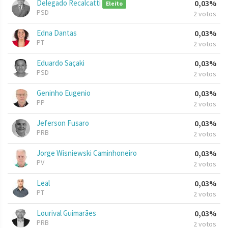
Delegado Recalcatti
0,03%
Eleito
PSD
2 votos
Edna Dantas
0,03%
PT
2 votos
Eduardo Saçaki
0,03%
PSD
2 votos
Geninho Eugenio
0,03%
PP
2 votos
Jeferson Fusaro
0,03%
PRB
2 votos
Jorge Wisniewski Caminhoneiro
0,03%
PV
2 votos
Leal
0,03%
PT
2 votos
Lourival Guimarães
0,03%
PRB
2 votos