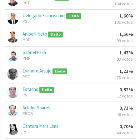
PDT
104 votos
Delegado Francischini
1,60%
Eleito
PSL
101 votos
Anibelli Neto
1,56%
Eleito
MDB
99 votos
Gabriel Pasa
1,47%
PMN
93 votos
Evandro Araujo
1,23%
Eleito
PSC
78 votos
Estacho
0,82%
Eleito
PV
52 votos
Artidor Soares
0,73%
PROS
46 votos
Cantora Mara Lima
0,70%
PSC
44 votos