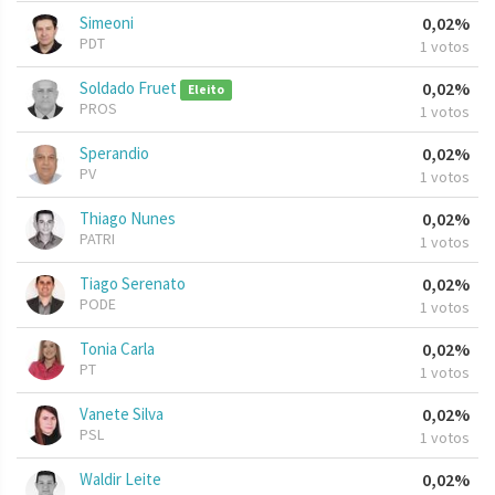
Simeoni
0,02%
PDT
1 votos
Soldado Fruet
0,02%
Eleito
PROS
1 votos
Sperandio
0,02%
PV
1 votos
Thiago Nunes
0,02%
PATRI
1 votos
Tiago Serenato
0,02%
PODE
1 votos
Tonia Carla
0,02%
PT
1 votos
Vanete Silva
0,02%
PSL
1 votos
Waldir Leite
0,02%