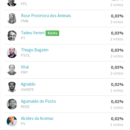
PPL
2 votos
Rose Protetora dos Animais
0,03%
PMB
2 votos
Tadeu Veneri
0,03%
Eleito
PT
2 votos
Thiago Bagatin
0,03%
PSOL
2 votos
Vital
0,03%
PRP
2 votos
Agnaldo
0,02%
AVANTE
1 votos
Aguinaldo do Posto
0,02%
REDE
1 votos
Alcides da Acomac
0,02%
PV
1 votos