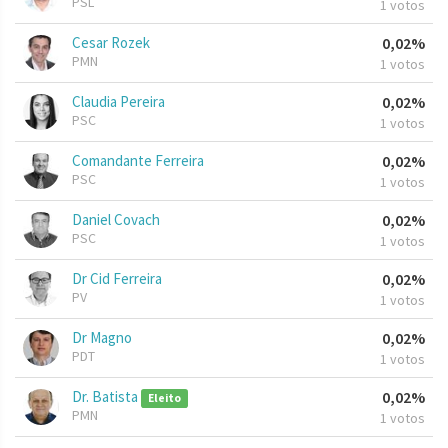
PSL
1 votos
Cesar Rozek
0,02%
PMN
1 votos
Claudia Pereira
0,02%
PSC
1 votos
Comandante Ferreira
0,02%
PSC
1 votos
Daniel Covach
0,02%
PSC
1 votos
Dr Cid Ferreira
0,02%
PV
1 votos
Dr Magno
0,02%
PDT
1 votos
Dr. Batista
0,02%
Eleito
PMN
1 votos