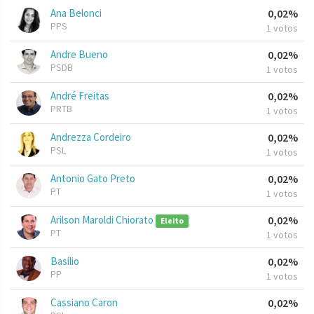
Ana Belonci
0,02%
PPS
1 votos
Andre Bueno
0,02%
PSDB
1 votos
André Freitas
0,02%
PRTB
1 votos
Andrezza Cordeiro
0,02%
PSL
1 votos
Antonio Gato Preto
0,02%
PT
1 votos
Arilson Maroldi Chiorato
0,02%
Eleito
PT
1 votos
Basilio
0,02%
PP
1 votos
Cassiano Caron
0,02%