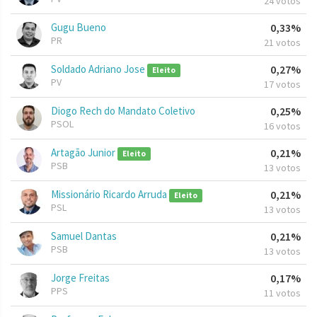
24 votos
Gugu Bueno
0,33%
PR
21 votos
Soldado Adriano Jose
0,27%
Eleito
PV
17 votos
Diogo Rech do Mandato Coletivo
0,25%
PSOL
16 votos
Artagão Junior
0,21%
Eleito
PSB
13 votos
Missionário Ricardo Arruda
0,21%
Eleito
PSL
13 votos
Samuel Dantas
0,21%
PSB
13 votos
Jorge Freitas
0,17%
PPS
11 votos