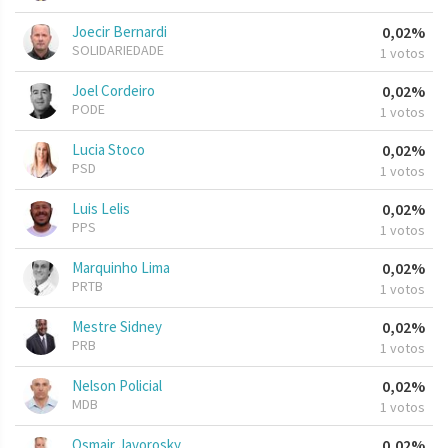
Joecir Bernardi
0,02%
SOLIDARIEDADE
1 votos
Joel Cordeiro
0,02%
PODE
1 votos
Lucia Stoco
0,02%
PSD
1 votos
Luis Lelis
0,02%
PPS
1 votos
Marquinho Lima
0,02%
PRTB
1 votos
Mestre Sidney
0,02%
PRB
1 votos
Nelson Policial
0,02%
MDB
1 votos
Osmair Javorosky
0,02%