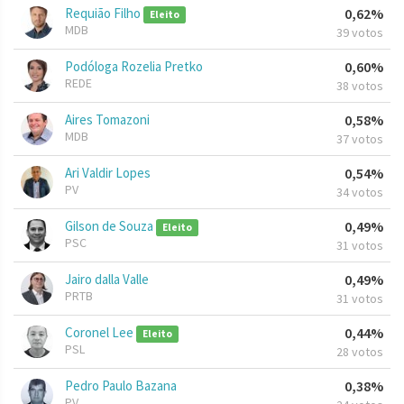
Requião Filho
0,62%
Eleito
MDB
39 votos
Podóloga Rozelia Pretko
0,60%
REDE
38 votos
Aires Tomazoni
0,58%
MDB
37 votos
Ari Valdir Lopes
0,54%
PV
34 votos
Gilson de Souza
0,49%
Eleito
PSC
31 votos
Jairo dalla Valle
0,49%
PRTB
31 votos
Coronel Lee
0,44%
Eleito
PSL
28 votos
Pedro Paulo Bazana
0,38%
PV