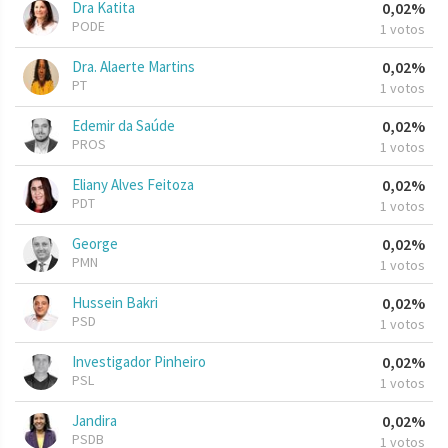
Dra Katita
0,02%
PODE
1 votos
Dra. Alaerte Martins
0,02%
PT
1 votos
Edemir da Saúde
0,02%
PROS
1 votos
Eliany Alves Feitoza
0,02%
PDT
1 votos
George
0,02%
PMN
1 votos
Hussein Bakri
0,02%
PSD
1 votos
Investigador Pinheiro
0,02%
PSL
1 votos
Jandira
0,02%
PSDB
1 votos