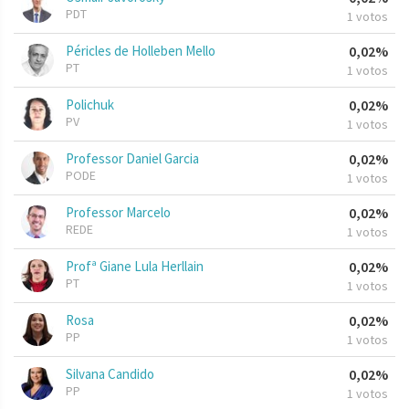
PDT
1 votos
Péricles de Holleben Mello
0,02%
PT
1 votos
Polichuk
0,02%
PV
1 votos
Professor Daniel Garcia
0,02%
PODE
1 votos
Professor Marcelo
0,02%
REDE
1 votos
Profª Giane Lula Herllain
0,02%
PT
1 votos
Rosa
0,02%
PP
1 votos
Silvana Candido
0,02%
PP
1 votos