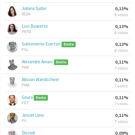
Juliana Sydor
0,13%
REDE
8 votos
Luci Boaretto
0,13%
PRTB
8 votos
Subtenente Everton
0,13%
Eleito
PSL
8 votos
Alexandre Amaro
0,11%
Eleito
PRB
7 votos
Alisson Wandscheer
0,11%
PMB
7 votos
Goura
0,11%
Eleito
PDT
7 votos
Jesuel Lima
0,11%
PV
7 votos
Discioli
0,09%