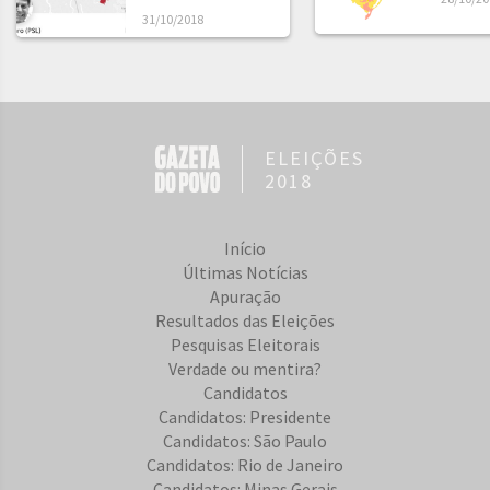
31/10/2018
ELEIÇÕES
2018
Início
Últimas Notícias
Apuração
Resultados das Eleições
Pesquisas Eleitorais
Verdade ou mentira?
Candidatos
Candidatos: Presidente
Candidatos: São Paulo
Candidatos: Rio de Janeiro
Candidatos: Minas Gerais