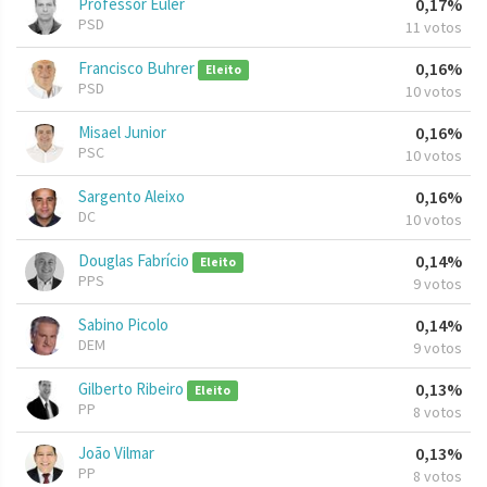
Professor Euler
0,17%
PSD
11 votos
Francisco Buhrer
0,16%
Eleito
PSD
10 votos
Misael Junior
0,16%
PSC
10 votos
Sargento Aleixo
0,16%
DC
10 votos
Douglas Fabrício
0,14%
Eleito
PPS
9 votos
Sabino Picolo
0,14%
DEM
9 votos
Gilberto Ribeiro
0,13%
Eleito
PP
8 votos
João Vilmar
0,13%
PP
8 votos