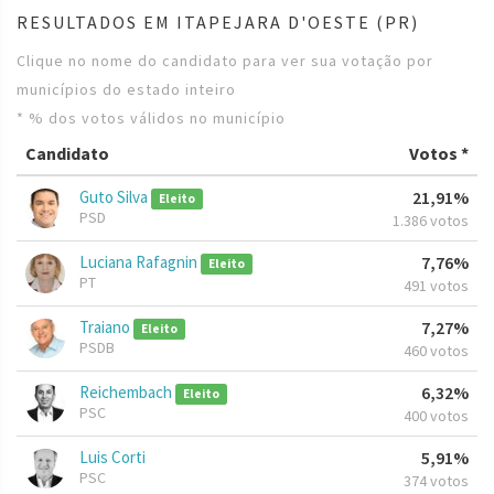
RESULTADOS EM ITAPEJARA D'OESTE (PR)
Clique no nome do candidato para ver sua votação por
municípios do estado inteiro
* % dos votos válidos no município
Candidato
Votos *
Guto Silva
21,91%
Eleito
PSD
1.386 votos
Luciana Rafagnin
7,76%
Eleito
PT
491 votos
Traiano
7,27%
Eleito
PSDB
460 votos
Reichembach
6,32%
Eleito
PSC
400 votos
Luis Corti
5,91%
PSC
374 votos