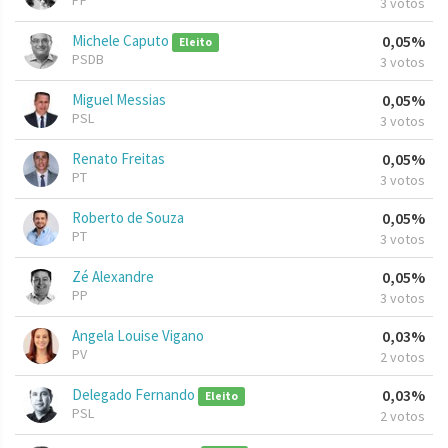
PP
3 votos
Michele Caputo
0,05%
Eleito
PSDB
3 votos
Miguel Messias
0,05%
PSL
3 votos
Renato Freitas
0,05%
PT
3 votos
Roberto de Souza
0,05%
PT
3 votos
Zé Alexandre
0,05%
PP
3 votos
Angela Louise Vigano
0,03%
PV
2 votos
Delegado Fernando
0,03%
Eleito
PSL
2 votos