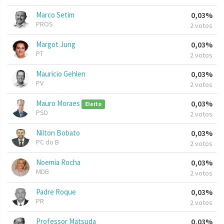
Marco Setim
0,03%
PROS
2 votos
Margot Jung
0,03%
PT
2 votos
Mauricio Gehlen
0,03%
PV
2 votos
Mauro Moraes
0,03%
Eleito
PSD
2 votos
Nilton Bobato
0,03%
PC do B
2 votos
Noemia Rocha
0,03%
MDB
2 votos
Padre Roque
0,03%
PR
2 votos
Professor Matsuda
0,03%