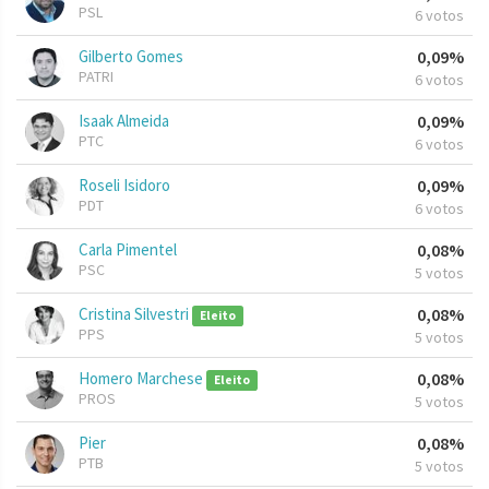
PSL
6 votos
Gilberto Gomes
0,09%
PATRI
6 votos
Isaak Almeida
0,09%
PTC
6 votos
Roseli Isidoro
0,09%
PDT
6 votos
Carla Pimentel
0,08%
PSC
5 votos
Cristina Silvestri
0,08%
Eleito
PPS
5 votos
Homero Marchese
0,08%
Eleito
PROS
5 votos
Pier
0,08%
PTB
5 votos