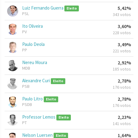
Luiz Fernando Guerra
5,42%
Eleito
PSL
343 votos
Ito Oliveira
3,60%
PV
228 votos
Paulo Deola
3,49%
PP
221 votos
Nereu Moura
2,92%
MDB
185 votos
Alexandre Curi
2,78%
Eleito
PSB
176 votos
Paulo Litro
2,78%
Eleito
PSDB
176 votos
Professor Lemos
2,23%
Eleito
PT
141 votos
Nelson Luersen
1,64%
Eleito