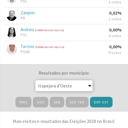
PSC
1 votos
Zampier
0,02%
PR
1 votos
Andreia
0,00%
(Indeferido com recurso)
PSC
0 votos
Tarcisio
0,00%
(Indeferido com recurso)
PSDB
0 votos
Resultados por município:
PRES
GOV
SEN
DEP. FED
DEP. EST
Mais eleitos e resultados das Eleições 2018 no Brasil: