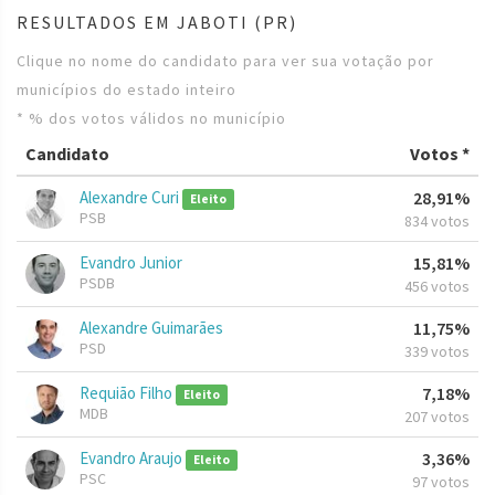
RESULTADOS EM JABOTI (PR)
Clique no nome do candidato para ver sua votação por
municípios do estado inteiro
* % dos votos válidos no município
Candidato
Votos *
Alexandre Curi
28,91%
Eleito
PSB
834 votos
Evandro Junior
15,81%
PSDB
456 votos
Alexandre Guimarães
11,75%
PSD
339 votos
Requião Filho
7,18%
Eleito
MDB
207 votos
Evandro Araujo
3,36%
Eleito
PSC
97 votos