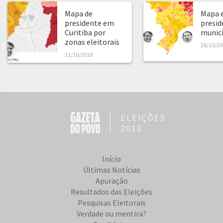
Mapa de
Mapa e
presidente em
presid
Curitiba por
municíp
zonas eleitorais
28/10/20
31/10/2018
ELEIÇÕES
2018
Início
Últimas Notícias
Apuração
Resultados das Eleições
Pesquisas Eleitorais
Verdade ou mentira?