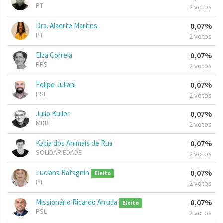
PT
2 votos
Dra. Alaerte Martins
0,07%
PT
2 votos
Elza Correia
0,07%
PPS
2 votos
Felipe Juliani
0,07%
PSL
2 votos
Julio Kuller
0,07%
MDB
2 votos
Katia dos Animais de Rua
0,07%
SOLIDARIEDADE
2 votos
Luciana Rafagnin
0,07%
Eleito
PT
2 votos
Missionário Ricardo Arruda
0,07%
Eleito
PSL
2 votos