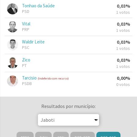
Tonhao da Saúde
0,03%
PSD
1 votos
Vital
0,03%
PRP
1 votos
Waldir Leite
0,03%
PSC
1 votos
Zico
0,03%
PT
1 votos
Tarcisio
0,00%
(Indeferido com recurso)
PSDB
0 votos
Resultados por município: