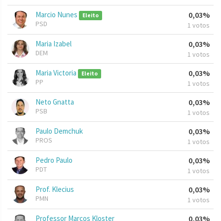
Marcio Nunes
0,03%
Eleito
PSD
1 votos
Maria Izabel
0,03%
DEM
1 votos
Maria Victoria
0,03%
Eleito
PP
1 votos
Neto Gnatta
0,03%
PSB
1 votos
Paulo Demchuk
0,03%
PROS
1 votos
Pedro Paulo
0,03%
PDT
1 votos
Prof. Klecius
0,03%
PMN
1 votos
Professor Marcos Kloster
0,03%