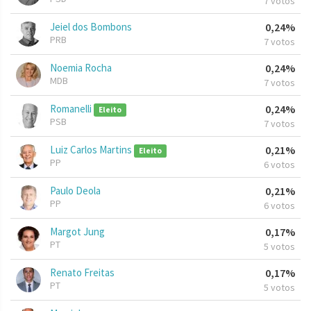
7 votos
Jeiel dos Bombons
0,24%
PRB
7 votos
Noemia Rocha
0,24%
MDB
7 votos
Romanelli
0,24%
Eleito
PSB
7 votos
Luiz Carlos Martins
0,21%
Eleito
PP
6 votos
Paulo Deola
0,21%
PP
6 votos
Margot Jung
0,17%
PT
5 votos
Renato Freitas
0,17%
PT
5 votos