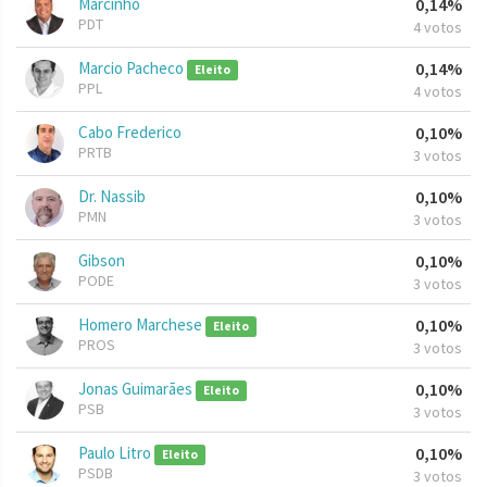
Marcinho
0,14%
PDT
4 votos
Marcio Pacheco
0,14%
Eleito
PPL
4 votos
Cabo Frederico
0,10%
PRTB
3 votos
Dr. Nassib
0,10%
PMN
3 votos
Gibson
0,10%
PODE
3 votos
Homero Marchese
0,10%
Eleito
PROS
3 votos
Jonas Guimarães
0,10%
Eleito
PSB
3 votos
Paulo Litro
0,10%
Eleito
PSDB
3 votos