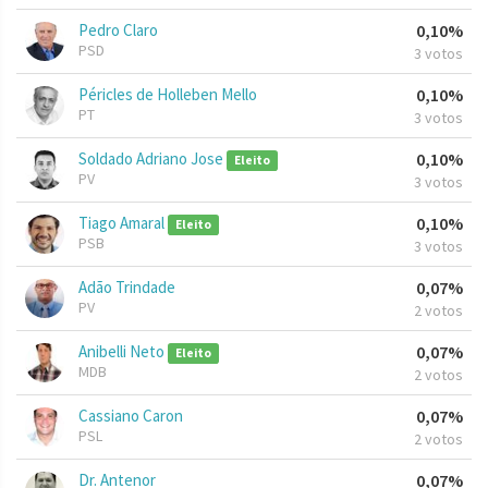
Pedro Claro
0,10%
PSD
3 votos
Péricles de Holleben Mello
0,10%
PT
3 votos
Soldado Adriano Jose
0,10%
Eleito
PV
3 votos
Tiago Amaral
0,10%
Eleito
PSB
3 votos
Adão Trindade
0,07%
PV
2 votos
Anibelli Neto
0,07%
Eleito
MDB
2 votos
Cassiano Caron
0,07%
PSL
2 votos
Dr. Antenor
0,07%