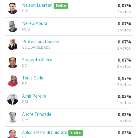
Nelson Luersen
0,07%
Eleito
PDT
2 votos
Nereu Moura
0,07%
MDB
2 votos
Professora Daniele
0,07%
SOLIDARIEDADE
2 votos
Sargento Aleixo
0,07%
DC
2 votos
Tonia Carla
0,07%
PT
2 votos
Almir Pereira
0,03%
PSL
1 votos
Andre Trindade
0,03%
PPS
1 votos
Arilson Maroldi Chiorato
0,03%
Eleito