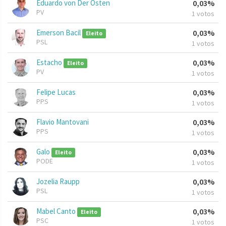
Eduardo von Der Osten
0,03%
PV
1 votos
Emerson Bacil
0,03%
Eleito
PSL
1 votos
Estacho
0,03%
Eleito
PV
1 votos
Felipe Lucas
0,03%
PPS
1 votos
Flavio Mantovani
0,03%
PPS
1 votos
Galo
0,03%
Eleito
PODE
1 votos
Jozelia Raupp
0,03%
PSL
1 votos
Mabel Canto
0,03%
Eleito
PSC
1 votos