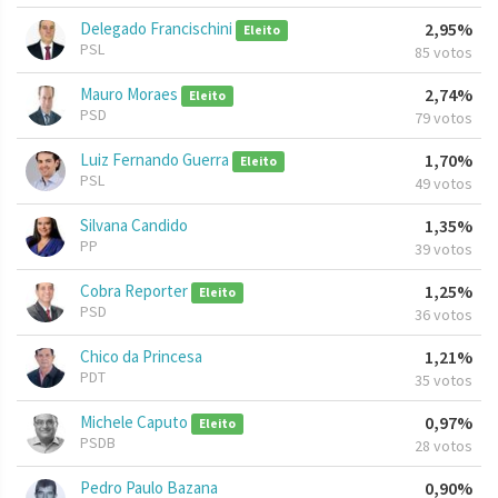
Delegado Francischini
2,95%
Eleito
PSL
85 votos
Mauro Moraes
2,74%
Eleito
PSD
79 votos
Luiz Fernando Guerra
1,70%
Eleito
PSL
49 votos
Silvana Candido
1,35%
PP
39 votos
Cobra Reporter
1,25%
Eleito
PSD
36 votos
Chico da Princesa
1,21%
PDT
35 votos
Michele Caputo
0,97%
Eleito
PSDB
28 votos
Pedro Paulo Bazana
0,90%