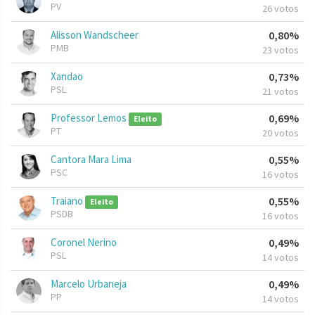
PV
26 votos
Alisson Wandscheer
0,80%
PMB
23 votos
Xandao
0,73%
PSL
21 votos
Professor Lemos
0,69%
Eleito
PT
20 votos
Cantora Mara Lima
0,55%
PSC
16 votos
Traiano
0,55%
Eleito
PSDB
16 votos
Coronel Nerino
0,49%
PSL
14 votos
Marcelo Urbaneja
0,49%
PP
14 votos