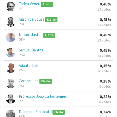
Tadeu Veneri
0,49%
Eleito
PT
14 votos
Gilson de Souza
0,45%
Eleito
PSC
13 votos
Nelson Justus
0,45%
Eleito
DEM
13 votos
Samuel Dantas
0,45%
PSB
13 votos
Adauto Ibaiti
0,35%
PMN
10 votos
Coronel Lee
0,28%
Eleito
PSL
8 votos
Professor João Carlos Gomes
0,28%
PP
8 votos
Delegado Recalcatti
0,24%
Eleito
PSD