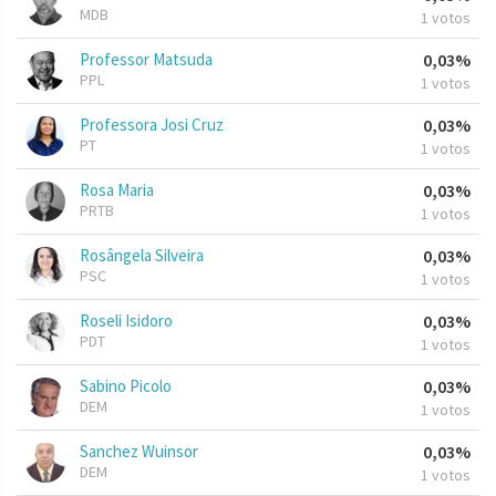
MDB
1 votos
Professor Matsuda
0,03%
PPL
1 votos
Professora Josi Cruz
0,03%
PT
1 votos
Rosa Maria
0,03%
PRTB
1 votos
Rosângela Silveira
0,03%
PSC
1 votos
Roseli Isidoro
0,03%
PDT
1 votos
Sabino Picolo
0,03%
DEM
1 votos
Sanchez Wuinsor
0,03%
DEM
1 votos