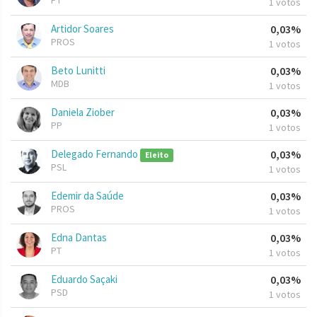
PT
1 votos
Artidor Soares
0,03%
PROS
1 votos
Beto Lunitti
0,03%
MDB
1 votos
Daniela Ziober
0,03%
PP
1 votos
Delegado Fernando
0,03%
Eleito
PSL
1 votos
Edemir da Saúde
0,03%
PROS
1 votos
Edna Dantas
0,03%
PT
1 votos
Eduardo Saçaki
0,03%
PSD
1 votos