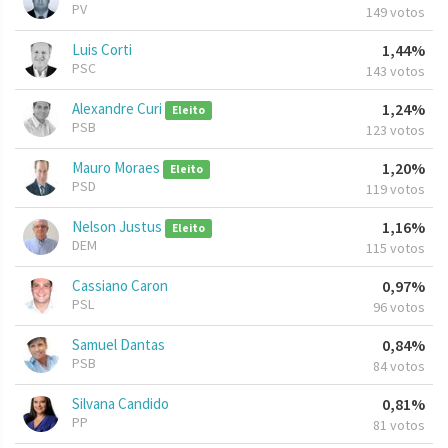
PV
149 votos
Luis Corti
1,44%
PSC
143 votos
Alexandre Curi
1,24%
Eleito
PSB
123 votos
Mauro Moraes
1,20%
Eleito
PSD
119 votos
Nelson Justus
1,16%
Eleito
DEM
115 votos
Cassiano Caron
0,97%
PSL
96 votos
Samuel Dantas
0,84%
PSB
84 votos
Silvana Candido
0,81%
PP
81 votos