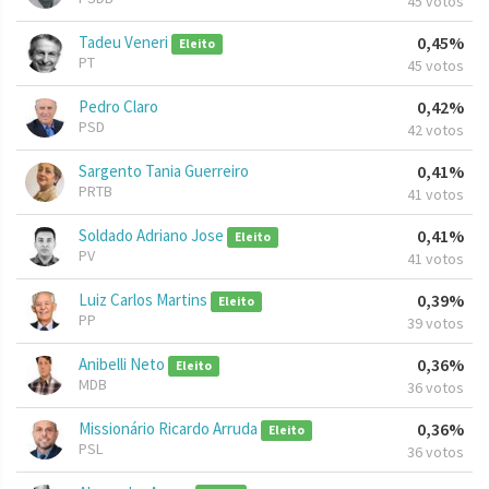
45 votos
Tadeu Veneri
0,45%
Eleito
PT
45 votos
Pedro Claro
0,42%
PSD
42 votos
Sargento Tania Guerreiro
0,41%
PRTB
41 votos
Soldado Adriano Jose
0,41%
Eleito
PV
41 votos
Luiz Carlos Martins
0,39%
Eleito
PP
39 votos
Anibelli Neto
0,36%
Eleito
MDB
36 votos
Missionário Ricardo Arruda
0,36%
Eleito
PSL
36 votos