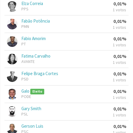
Elza Correia
0,01%
PPS
1 votos
Fabão Potência
0,01%
PMN
1 votos
Fabio Amorim
0,01%
PT
1 votos
Fatima Carvalho
0,01%
AVANTE
1 votos
Felipe Braga Cortes
0,01%
PSD
1 votos
Galo
0,01%
Eleito
PODE
1 votos
Gary Smith
0,01%
PSL
1 votos
Gerson Luis
0,01%
PSC
1 votos