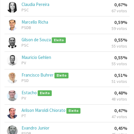
Claudia Pereira
0,67%
PSC
67 votos
Marcello Richa
0,59%
PSDB
59 votos
Gilson de Souza
0,55%
Eleito
PSC
55 votos
Mauricio Gehlen
0,55%
PV
55 votos
Francisco Buhrer
0,51%
Eleito
PSD
51 votos
Estacho
0,48%
Eleito
PV
48 votos
Arilson Maroldi Chiorato
0,47%
Eleito
PT
47 votos
Evandro Junior
0,45%
PSDB