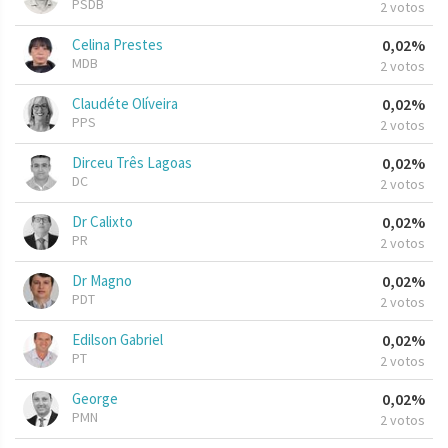
PSDB
2 votos
Celina Prestes
0,02%
MDB
2 votos
Claudéte Olíveira
0,02%
PPS
2 votos
Dirceu Três Lagoas
0,02%
DC
2 votos
Dr Calixto
0,02%
PR
2 votos
Dr Magno
0,02%
PDT
2 votos
Edilson Gabriel
0,02%
PT
2 votos
George
0,02%
PMN
2 votos