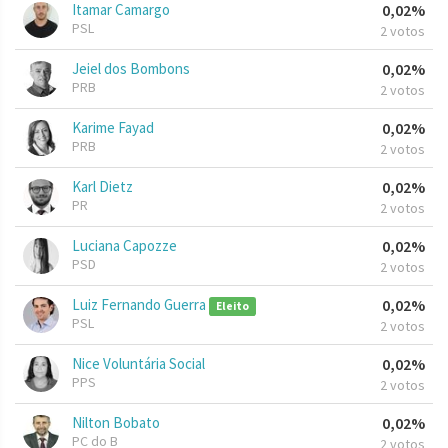
Itamar Camargo
0,02%
PSL
2 votos
Jeiel dos Bombons
0,02%
PRB
2 votos
Karime Fayad
0,02%
PRB
2 votos
Karl Dietz
0,02%
PR
2 votos
Luciana Capozze
0,02%
PSD
2 votos
Luiz Fernando Guerra
0,02%
Eleito
PSL
2 votos
Nice Voluntária Social
0,02%
PPS
2 votos
Nilton Bobato
0,02%
PC do B
2 votos