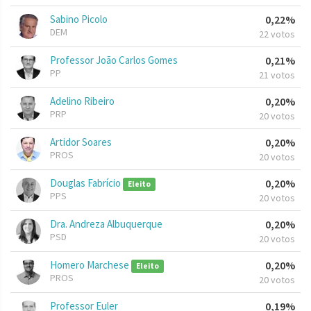
Sabino Picolo
0,22%
DEM
22 votos
Professor João Carlos Gomes
0,21%
PP
21 votos
Adelino Ribeiro
0,20%
PRP
20 votos
Artidor Soares
0,20%
PROS
20 votos
Douglas Fabrício
0,20%
Eleito
PPS
20 votos
Dra. Andreza Albuquerque
0,20%
PSD
20 votos
Homero Marchese
0,20%
Eleito
PROS
20 votos
Professor Euler
0,19%