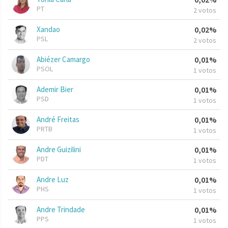
PT
2 votos
Xandao
0,02%
PSL
2 votos
Abiézer Camargo
0,01%
PSOL
1 votos
Ademir Bier
0,01%
PSD
1 votos
André Freitas
0,01%
PRTB
1 votos
Andre Guizilini
0,01%
PDT
1 votos
Andre Luz
0,01%
PHS
1 votos
Andre Trindade
0,01%
PPS
1 votos