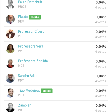
Paulo Demchuk
0,04%
PROS
4 votos
Plauto
0,04%
Eleito
DEM
4 votos
Professor Cícero
0,04%
PT
4 votos
Professora Vera
0,04%
PV
4 votos
Professora Zenilda
0,04%
MDB
4 votos
Sandro Adao
0,04%
PDT
4 votos
Tião Medeiros
0,04%
Eleito
PTB
4 votos
Zampier
0,04%
PR
4 votos