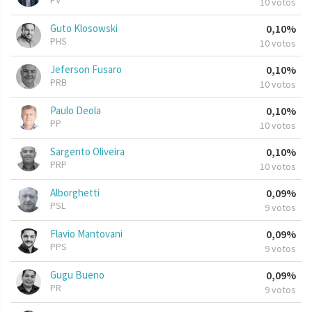
PV
10 votos
Guto Klosowski
0,10%
PHS
10 votos
Jeferson Fusaro
0,10%
PRB
10 votos
Paulo Deola
0,10%
PP
10 votos
Sargento Oliveira
0,10%
PRP
10 votos
Alborghetti
0,09%
PSL
9 votos
Flavio Mantovani
0,09%
PPS
9 votos
Gugu Bueno
0,09%
PR
9 votos