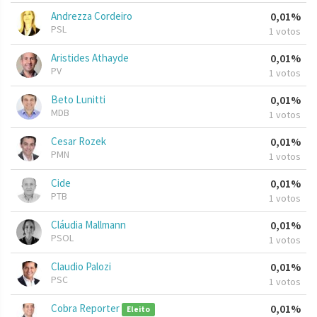
Andrezza Cordeiro
0,01%
PSL
1 votos
Aristides Athayde
0,01%
PV
1 votos
Beto Lunitti
0,01%
MDB
1 votos
Cesar Rozek
0,01%
PMN
1 votos
Cide
0,01%
PTB
1 votos
Cláudia Mallmann
0,01%
PSOL
1 votos
Claudio Palozi
0,01%
PSC
1 votos
Cobra Reporter
0,01%
Eleito