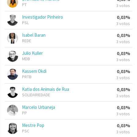
PT
3 votos
Investigador Pinheiro
0,03%
PSL
3 votos
Isabel Baran
0,03%
REDE
3 votos
Julio Kuller
0,03%
MDB
3 votos
Kassem Okdi
0,03%
PRTB
3 votos
Katia dos Animais de Rua
0,03%
SOLIDARIEDADE
3 votos
Marcelo Urbaneja
0,03%
PP
3 votos
Mestre Pop
0,03%
PSC
3 votos