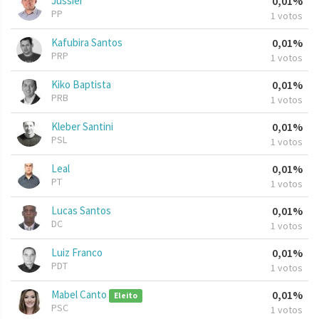
Jussier
0,01%
PP
1 votos
Kafubira Santos
0,01%
PRP
1 votos
Kiko Baptista
0,01%
PRB
1 votos
Kleber Santini
0,01%
PSL
1 votos
Leal
0,01%
PT
1 votos
Lucas Santos
0,01%
DC
1 votos
Luiz Franco
0,01%
PDT
1 votos
Mabel Canto
0,01%
Eleito
PSC
1 votos