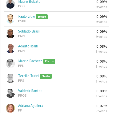
Mauro Bobato
0,09%
PODE
9 votos
Paulo Litro
0,09%
Eleito
PSDB
9 votos
Soldado Brasil
0,09%
PMN
9 votos
Adauto Ibaiti
0,08%
PMN
8 votos
Marcio Pacheco
0,08%
Eleito
PPL
8 votos
Tercilio Turini
0,08%
Eleito
PPS
8 votos
Valdecir Santos
0,08%
PROS
8 votos
Adriana Aguilera
0,07%
PP
7 votos