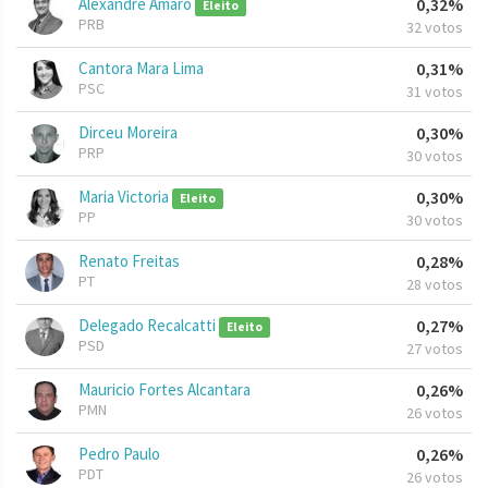
Alexandre Amaro
0,32%
Eleito
PRB
32 votos
Cantora Mara Lima
0,31%
PSC
31 votos
Dirceu Moreira
0,30%
PRP
30 votos
Maria Victoria
0,30%
Eleito
PP
30 votos
Renato Freitas
0,28%
PT
28 votos
Delegado Recalcatti
0,27%
Eleito
PSD
27 votos
Mauricio Fortes Alcantara
0,26%
PMN
26 votos
Pedro Paulo
0,26%
PDT
26 votos