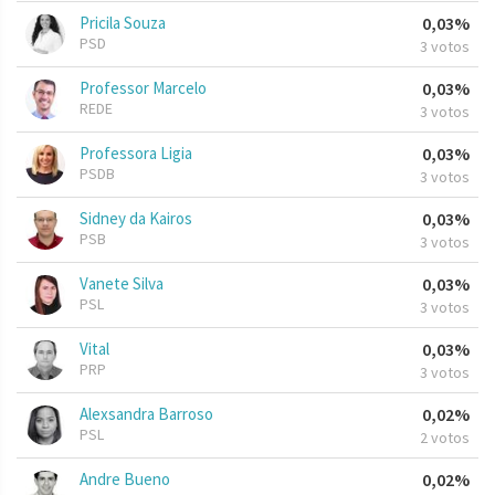
Pricila Souza
0,03%
PSD
3 votos
Professor Marcelo
0,03%
REDE
3 votos
Professora Ligia
0,03%
PSDB
3 votos
Sidney da Kairos
0,03%
PSB
3 votos
Vanete Silva
0,03%
PSL
3 votos
Vital
0,03%
PRP
3 votos
Alexsandra Barroso
0,02%
PSL
2 votos
Andre Bueno
0,02%