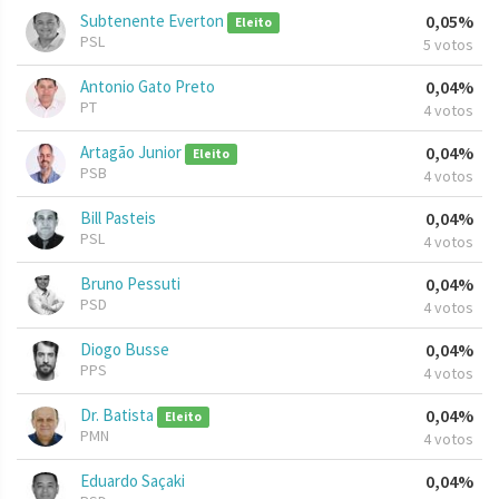
Subtenente Everton
0,05%
Eleito
PSL
5 votos
Antonio Gato Preto
0,04%
PT
4 votos
Artagão Junior
0,04%
Eleito
PSB
4 votos
Bill Pasteis
0,04%
PSL
4 votos
Bruno Pessuti
0,04%
PSD
4 votos
Diogo Busse
0,04%
PPS
4 votos
Dr. Batista
0,04%
Eleito
PMN
4 votos
Eduardo Saçaki
0,04%