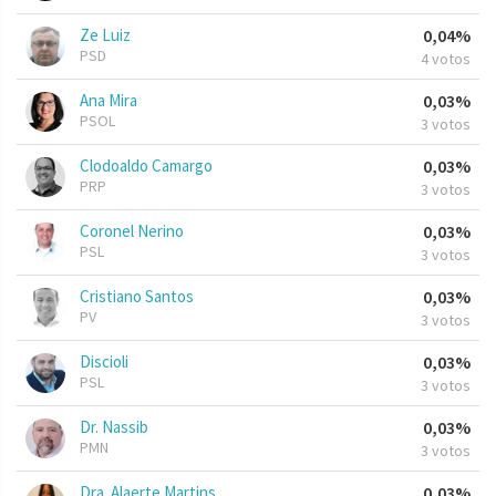
Ze Luiz
0,04%
PSD
4 votos
Ana Mira
0,03%
PSOL
3 votos
Clodoaldo Camargo
0,03%
PRP
3 votos
Coronel Nerino
0,03%
PSL
3 votos
Cristiano Santos
0,03%
PV
3 votos
Discioli
0,03%
PSL
3 votos
Dr. Nassib
0,03%
PMN
3 votos
Dra. Alaerte Martins
0,03%