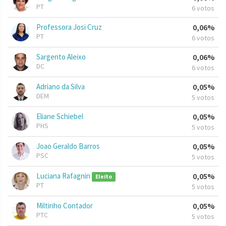
PT
6 votos
Professora Josi Cruz
0,06%
PT
6 votos
Sargento Aleixo
0,06%
DC
6 votos
Adriano da Silva
0,05%
DEM
5 votos
Eliane Schiebel
0,05%
PHS
5 votos
Joao Geraldo Barros
0,05%
PSC
5 votos
Luciana Rafagnin
0,05%
Eleito
PT
5 votos
Miltinho Contador
0,05%
PTC
5 votos