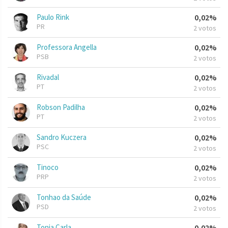
Paulo Rink
0,02%
PR
2 votos
Professora Angella
0,02%
PSB
2 votos
Rivadal
0,02%
PT
2 votos
Robson Padilha
0,02%
PT
2 votos
Sandro Kuczera
0,02%
PSC
2 votos
Tinoco
0,02%
PRP
2 votos
Tonhao da Saúde
0,02%
PSD
2 votos
Tonia Carla
0,02%