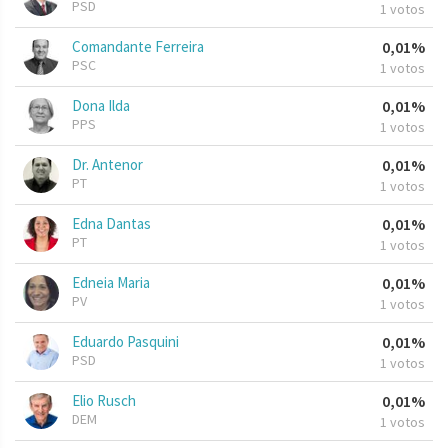
PSD
1 votos
Comandante Ferreira
0,01%
PSC
1 votos
Dona Ilda
0,01%
PPS
1 votos
Dr. Antenor
0,01%
PT
1 votos
Edna Dantas
0,01%
PT
1 votos
Edneia Maria
0,01%
PV
1 votos
Eduardo Pasquini
0,01%
PSD
1 votos
Elio Rusch
0,01%
DEM
1 votos