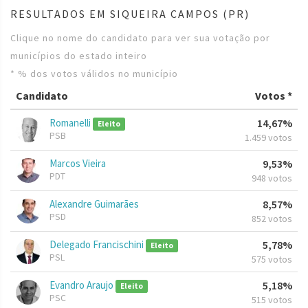
RESULTADOS EM SIQUEIRA CAMPOS (PR)
Clique no nome do candidato para ver sua votação por
municípios do estado inteiro
* % dos votos válidos no município
Candidato
Votos *
Romanelli
14,67%
Eleito
PSB
1.459 votos
Marcos Vieira
9,53%
PDT
948 votos
Alexandre Guimarães
8,57%
PSD
852 votos
Delegado Francischini
5,78%
Eleito
PSL
575 votos
Evandro Araujo
5,18%
Eleito
PSC
515 votos