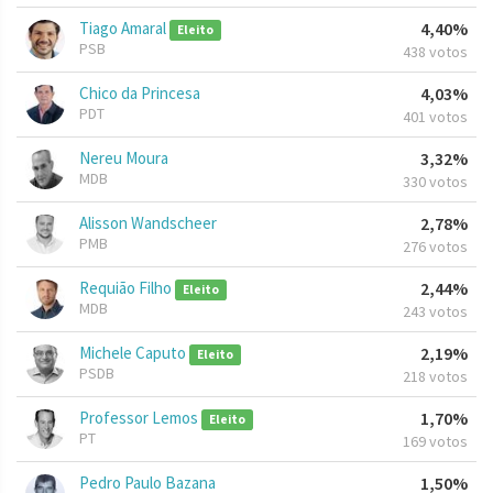
Tiago Amaral
4,40%
Eleito
PSB
438 votos
Chico da Princesa
4,03%
PDT
401 votos
Nereu Moura
3,32%
MDB
330 votos
Alisson Wandscheer
2,78%
PMB
276 votos
Requião Filho
2,44%
Eleito
MDB
243 votos
Michele Caputo
2,19%
Eleito
PSDB
218 votos
Professor Lemos
1,70%
Eleito
PT
169 votos
Pedro Paulo Bazana
1,50%