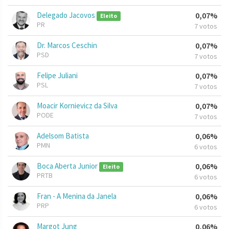
Delegado Jacovos
0,07%
Eleito
PR
7 votos
Dr. Marcos Ceschin
0,07%
PSD
7 votos
Felipe Juliani
0,07%
PSL
7 votos
Moacir Kornievicz da Silva
0,07%
PODE
7 votos
Adelsom Batista
0,06%
PMN
6 votos
Boca Aberta Junior
0,06%
Eleito
PRTB
6 votos
Fran - A Menina da Janela
0,06%
PRP
6 votos
Margot Jung
0,06%