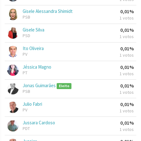
Gisele Alessandra Shimidt
0,01%
PSB
1 votos
Gisele Silva
0,01%
PSD
1 votos
Ito Oliveira
0,01%
PV
1 votos
Jéssica Magno
0,01%
PT
1 votos
Jonas Guimarães
0,01%
Eleito
PSB
1 votos
Julio Fabri
0,01%
PV
1 votos
Jussara Cardoso
0,01%
PDT
1 votos