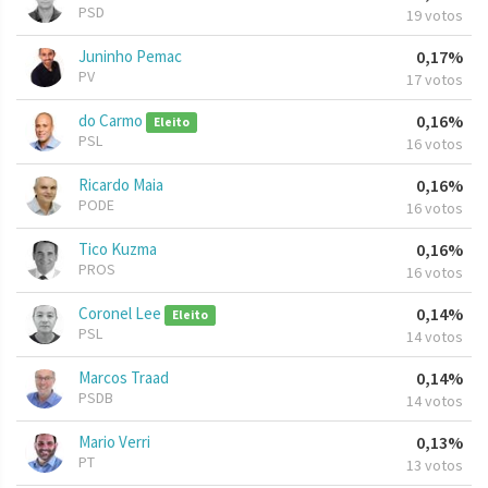
PSD
19 votos
Juninho Pemac
0,17%
PV
17 votos
do Carmo
0,16%
Eleito
PSL
16 votos
Ricardo Maia
0,16%
PODE
16 votos
Tico Kuzma
0,16%
PROS
16 votos
Coronel Lee
0,14%
Eleito
PSL
14 votos
Marcos Traad
0,14%
PSDB
14 votos
Mario Verri
0,13%
PT
13 votos