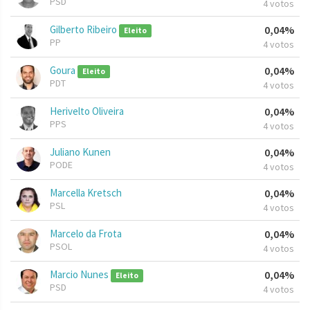
PSD
4 votos
Gilberto Ribeiro
0,04%
Eleito
PP
4 votos
Goura
0,04%
Eleito
PDT
4 votos
Herivelto Oliveira
0,04%
PPS
4 votos
Juliano Kunen
0,04%
PODE
4 votos
Marcella Kretsch
0,04%
PSL
4 votos
Marcelo da Frota
0,04%
PSOL
4 votos
Marcio Nunes
0,04%
Eleito
PSD
4 votos