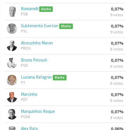
Romanelli
0,07%
Eleito
PSB
9 votos
Subtenente Everton
0,07%
Eleito
PSL
9 votos
Alceuzinho Maron
0,07%
PROS
8 votos
Bruno Pessuti
0,07%
PSD
8 votos
Luciana Rafagnin
0,07%
Eleito
PT
8 votos
Marcinho
0,07%
PDT
8 votos
Marquinhos Roque
0,07%
PODE
8 votos
Alex Rato
0,06%