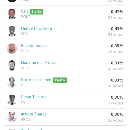
60 votos
Galo
0,47%
Eleito
PODE
57 votos
Herivelto Oliveira
0,43%
PPS
53 votos
Ricardo Kusch
0,35%
PSD
43 votos
Maninho das Frutas
0,33%
PPS
40 votos
Professor Lemos
0,33%
Eleito
PT
40 votos
Cesar Tavares
0,30%
PV
37 votos
Artidor Soares
0,30%
PROS
36 votos