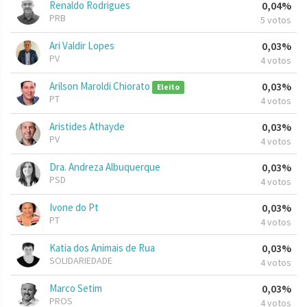
Renaldo Rodrigues
0,04%
PRB
5 votos
Ari Valdir Lopes
0,03%
PV
4 votos
Arilson Maroldi Chiorato
0,03%
Eleito
PT
4 votos
Aristides Athayde
0,03%
PV
4 votos
Dra. Andreza Albuquerque
0,03%
PSD
4 votos
Ivone do Pt
0,03%
PT
4 votos
Katia dos Animais de Rua
0,03%
SOLIDARIEDADE
4 votos
Marco Setim
0,03%
PROS
4 votos