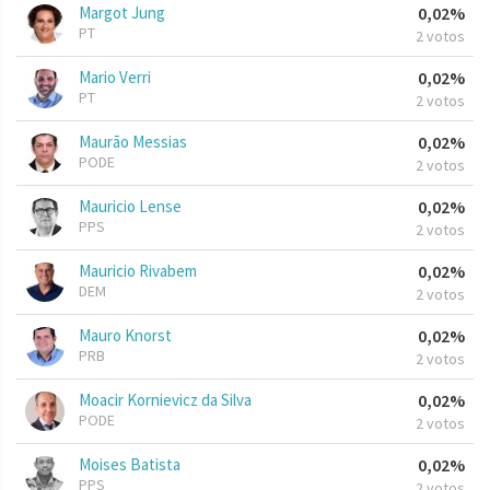
Margot Jung
0,02%
PT
2 votos
Mario Verri
0,02%
PT
2 votos
Maurão Messias
0,02%
PODE
2 votos
Mauricio Lense
0,02%
PPS
2 votos
Mauricio Rivabem
0,02%
DEM
2 votos
Mauro Knorst
0,02%
PRB
2 votos
Moacir Kornievicz da Silva
0,02%
PODE
2 votos
Moises Batista
0,02%
PPS
2 votos