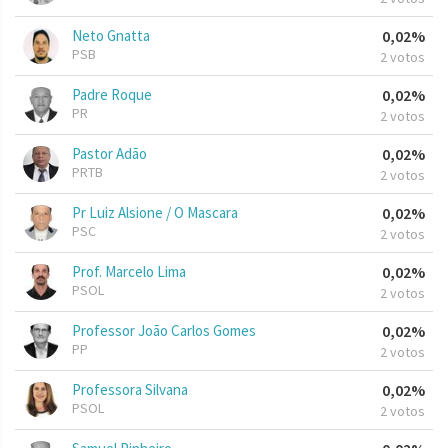
Neto Gnatta
0,02%
PSB
2 votos
Padre Roque
0,02%
PR
2 votos
Pastor Adão
0,02%
PRTB
2 votos
Pr Luiz Alsione / O Mascara
0,02%
PSC
2 votos
Prof. Marcelo Lima
0,02%
PSOL
2 votos
Professor João Carlos Gomes
0,02%
PP
2 votos
Professora Silvana
0,02%
PSOL
2 votos