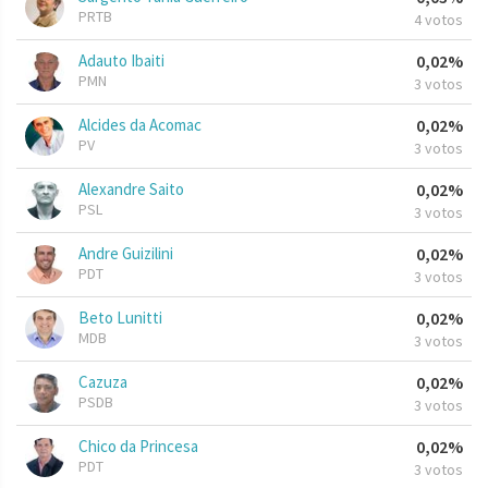
PRTB
4 votos
Adauto Ibaiti
0,02%
PMN
3 votos
Alcides da Acomac
0,02%
PV
3 votos
Alexandre Saito
0,02%
PSL
3 votos
Andre Guizilini
0,02%
PDT
3 votos
Beto Lunitti
0,02%
MDB
3 votos
Cazuza
0,02%
PSDB
3 votos
Chico da Princesa
0,02%
PDT
3 votos