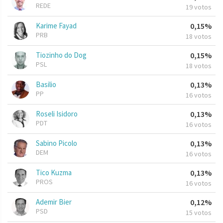
REDE
19 votos
Karime Fayad
0,15%
PRB
18 votos
Tiozinho do Dog
0,15%
PSL
18 votos
Basilio
0,13%
PP
16 votos
Roseli Isidoro
0,13%
PDT
16 votos
Sabino Picolo
0,13%
DEM
16 votos
Tico Kuzma
0,13%
PROS
16 votos
Ademir Bier
0,12%
PSD
15 votos