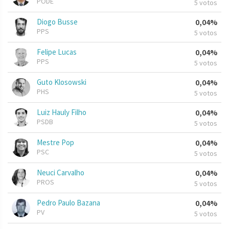
PODE
5 votos
Diogo Busse
0,04%
PPS
5 votos
Felipe Lucas
0,04%
PPS
5 votos
Guto Klosowski
0,04%
PHS
5 votos
Luiz Hauly Filho
0,04%
PSDB
5 votos
Mestre Pop
0,04%
PSC
5 votos
Neuci Carvalho
0,04%
PROS
5 votos
Pedro Paulo Bazana
0,04%
PV
5 votos