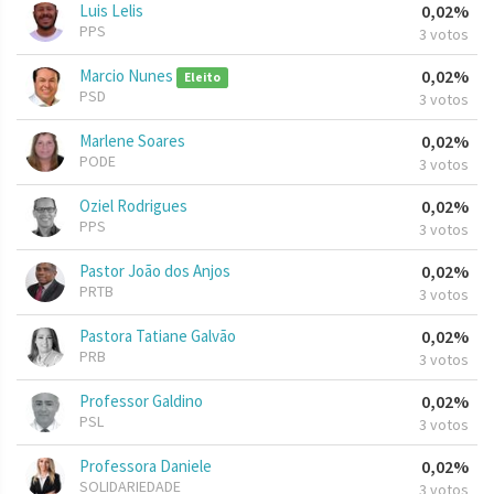
Luis Lelis
0,02%
PPS
3 votos
Marcio Nunes
0,02%
Eleito
PSD
3 votos
Marlene Soares
0,02%
PODE
3 votos
Oziel Rodrigues
0,02%
PPS
3 votos
Pastor João dos Anjos
0,02%
PRTB
3 votos
Pastora Tatiane Galvão
0,02%
PRB
3 votos
Professor Galdino
0,02%
PSL
3 votos
Professora Daniele
0,02%
SOLIDARIEDADE
3 votos