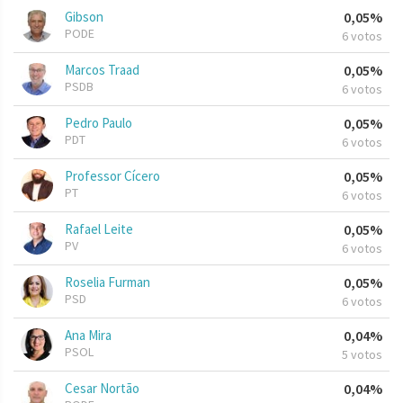
Gibson
0,05%
PODE
6 votos
Marcos Traad
0,05%
PSDB
6 votos
Pedro Paulo
0,05%
PDT
6 votos
Professor Cícero
0,05%
PT
6 votos
Rafael Leite
0,05%
PV
6 votos
Roselia Furman
0,05%
PSD
6 votos
Ana Mira
0,04%
PSOL
5 votos
Cesar Nortão
0,04%