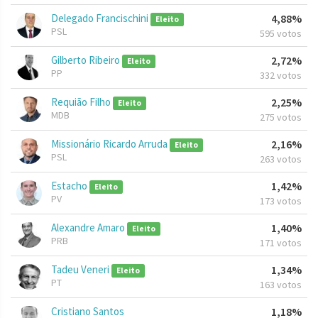
Delegado Francischini
4,88%
Eleito
PSL
595 votos
Gilberto Ribeiro
2,72%
Eleito
PP
332 votos
Requião Filho
2,25%
Eleito
MDB
275 votos
Missionário Ricardo Arruda
2,16%
Eleito
PSL
263 votos
Estacho
1,42%
Eleito
PV
173 votos
Alexandre Amaro
1,40%
Eleito
PRB
171 votos
Tadeu Veneri
1,34%
Eleito
PT
163 votos
Cristiano Santos
1,18%