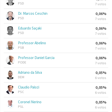
PSD
7 votos
Dr. Marcos Ceschin
0,06%
PSD
7 votos
Eduardo Saçaki
0,06%
PSD
7 votos
Professor Abelino
0,06%
PSB
7 votos
Professor Daniel Garcia
0,06%
PODE
7 votos
Adriano da Silva
0,05%
DEM
6 votos
Claudio Palozi
0,05%
PSC
6 votos
Coronel Nerino
0,05%
PSL
6 votos