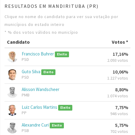
RESULTADOS EM MANDIRITUBA (PR)
Clique no nome do candidato para ver sua votação por
municípios do estado inteiro
* % dos votos válidos no município
Candidato
Votos *
Francisco Buhrer
17,16%
Eleito
PSD
2.093 votos
Guto Silva
10,06%
Eleito
PSD
1.227 votos
Alisson Wandscheer
8,80%
PMB
1.074 votos
Luiz Carlos Martins
7,75%
Eleito
PP
946 votos
Alexandre Curi
5,75%
Eleito
PSB
702 votos