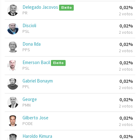
Delegado Jacovos
0,02%
Eleito
PR
2 votos
Discioli
0,02%
PSL
2 votos
Dona Ilda
0,02%
PPS
2 votos
Emerson Bacil
0,02%
Eleito
PSL
2 votos
Gabriel Bonaym
0,02%
PPL
2 votos
George
0,02%
PMN
2 votos
Gilberto Jose
0,02%
PODE
2 votos
Haroldo Kimura
0,02%