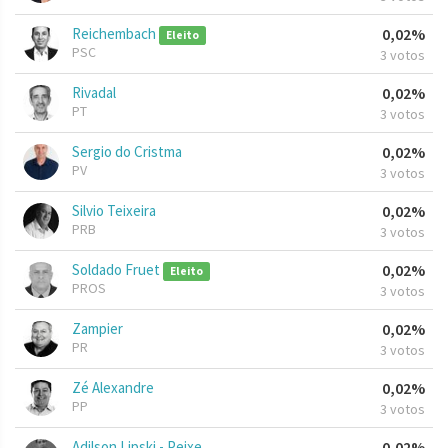
Reichembach
0,02%
Eleito
PSC
3 votos
Rivadal
0,02%
PT
3 votos
Sergio do Cristma
0,02%
PV
3 votos
Silvio Teixeira
0,02%
PRB
3 votos
Soldado Fruet
0,02%
Eleito
PROS
3 votos
Zampier
0,02%
PR
3 votos
Zé Alexandre
0,02%
PP
3 votos
Adilson Lipski - Peixe
0,02%