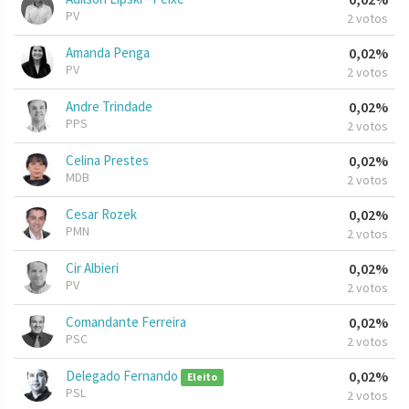
PV
2 votos
Amanda Penga
0,02%
PV
2 votos
Andre Trindade
0,02%
PPS
2 votos
Celina Prestes
0,02%
MDB
2 votos
Cesar Rozek
0,02%
PMN
2 votos
Cir Albieri
0,02%
PV
2 votos
Comandante Ferreira
0,02%
PSC
2 votos
Delegado Fernando
0,02%
Eleito
PSL
2 votos