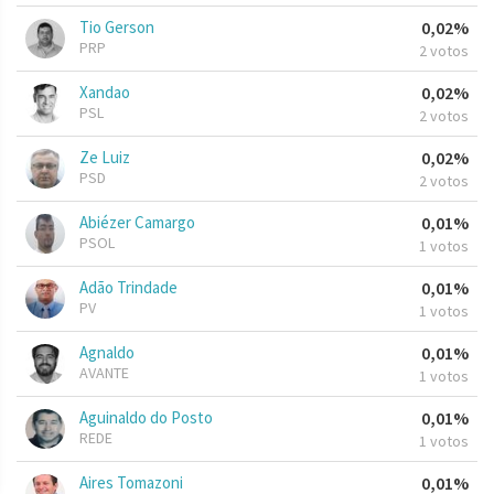
Tio Gerson
0,02%
PRP
2 votos
Xandao
0,02%
PSL
2 votos
Ze Luiz
0,02%
PSD
2 votos
Abiézer Camargo
0,01%
PSOL
1 votos
Adão Trindade
0,01%
PV
1 votos
Agnaldo
0,01%
AVANTE
1 votos
Aguinaldo do Posto
0,01%
REDE
1 votos
Aires Tomazoni
0,01%