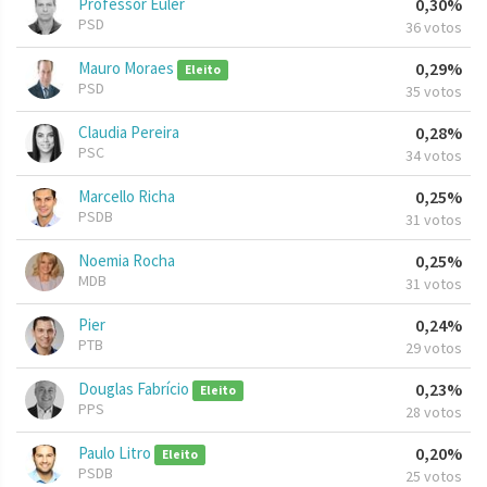
Professor Euler
0,30%
PSD
36 votos
Mauro Moraes
0,29%
Eleito
PSD
35 votos
Claudia Pereira
0,28%
PSC
34 votos
Marcello Richa
0,25%
PSDB
31 votos
Noemia Rocha
0,25%
MDB
31 votos
Pier
0,24%
PTB
29 votos
Douglas Fabrício
0,23%
Eleito
PPS
28 votos
Paulo Litro
0,20%
Eleito
PSDB
25 votos