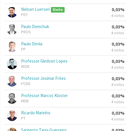
Nelson Luersen
0,03%
Eleito
PDT
4 votos
Paulo Demchuk
0,03%
PROS
4 votos
Paulo Deola
0,03%
PP
4 votos
Professor Gledson Lopes
0,03%
REDE
4 votos
Professor Josimar Fróes
0,03%
PODE
4 votos
Professor Marcos Kloster
0,03%
MDB
4 votos
Ricardo Marinho
0,03%
PT
4 votos
Sargento Tania Guerreiro
0,03%