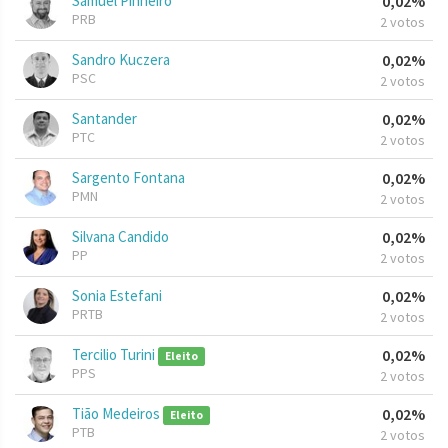
Samuel Pinheiro
0,02%
PRB
2 votos
Sandro Kuczera
0,02%
PSC
2 votos
Santander
0,02%
PTC
2 votos
Sargento Fontana
0,02%
PMN
2 votos
Silvana Candido
0,02%
PP
2 votos
Sonia Estefani
0,02%
PRTB
2 votos
Tercilio Turini
0,02%
Eleito
PPS
2 votos
Tião Medeiros
0,02%
Eleito
PTB
2 votos