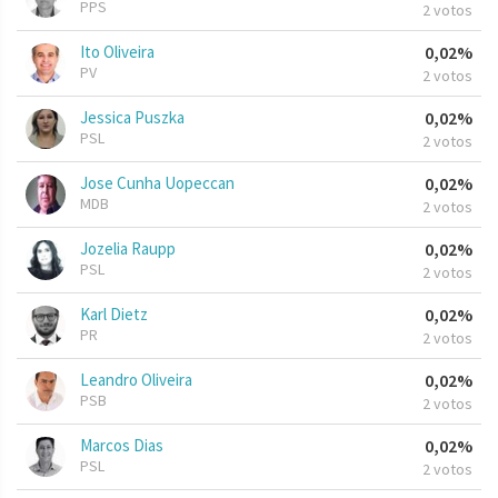
PPS
2 votos
Ito Oliveira
0,02%
PV
2 votos
Jessica Puszka
0,02%
PSL
2 votos
Jose Cunha Uopeccan
0,02%
MDB
2 votos
Jozelia Raupp
0,02%
PSL
2 votos
Karl Dietz
0,02%
PR
2 votos
Leandro Oliveira
0,02%
PSB
2 votos
Marcos Dias
0,02%
PSL
2 votos