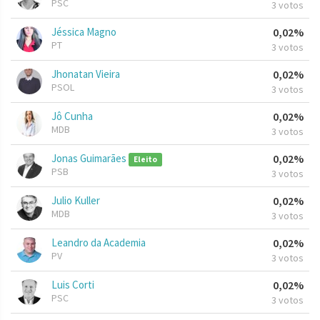
PSC
3 votos
Jéssica Magno
0,02%
PT
3 votos
Jhonatan Vieira
0,02%
PSOL
3 votos
Jô Cunha
0,02%
MDB
3 votos
Jonas Guimarães
0,02%
Eleito
PSB
3 votos
Julio Kuller
0,02%
MDB
3 votos
Leandro da Academia
0,02%
PV
3 votos
Luis Corti
0,02%
PSC
3 votos