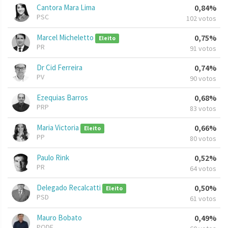
Cantora Mara Lima
0,84%
PSC
102 votos
Marcel Micheletto
0,75%
Eleito
PR
91 votos
Dr Cid Ferreira
0,74%
PV
90 votos
Ezequias Barros
0,68%
PRP
83 votos
Maria Victoria
0,66%
Eleito
PP
80 votos
Paulo Rink
0,52%
PR
64 votos
Delegado Recalcatti
0,50%
Eleito
PSD
61 votos
Mauro Bobato
0,49%
PODE