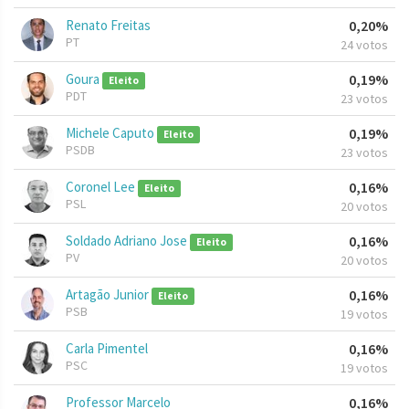
Renato Freitas
0,20%
PT
24 votos
Goura
0,19%
Eleito
PDT
23 votos
Michele Caputo
0,19%
Eleito
PSDB
23 votos
Coronel Lee
0,16%
Eleito
PSL
20 votos
Soldado Adriano Jose
0,16%
Eleito
PV
20 votos
Artagão Junior
0,16%
Eleito
PSB
19 votos
Carla Pimentel
0,16%
PSC
19 votos
Professor Marcelo
0,16%