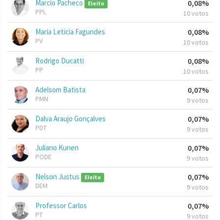
Marcio Pacheco
0,08%
Eleito
PPL
10 votos
Maria Leticia Fagundes
0,08%
PV
10 votos
Rodrigo Ducatti
0,08%
PP
10 votos
Adelsom Batista
0,07%
PMN
9 votos
Dalva Araujo Gonçalves
0,07%
PDT
9 votos
Juliano Kunen
0,07%
PODE
9 votos
Nelson Justus
0,07%
Eleito
DEM
9 votos
Professor Carlos
0,07%
PT
9 votos