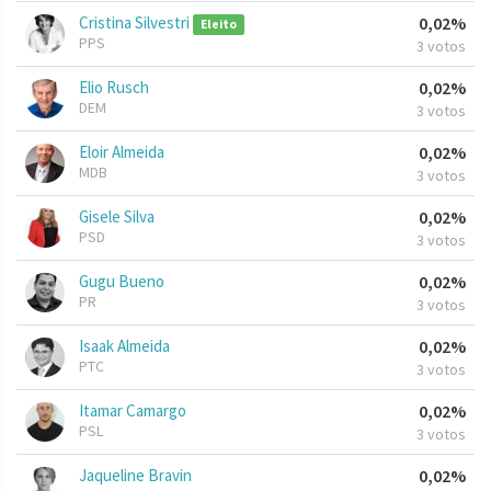
Cristina Silvestri
0,02%
Eleito
PPS
3 votos
Elio Rusch
0,02%
DEM
3 votos
Eloir Almeida
0,02%
MDB
3 votos
Gisele Silva
0,02%
PSD
3 votos
Gugu Bueno
0,02%
PR
3 votos
Isaak Almeida
0,02%
PTC
3 votos
Itamar Camargo
0,02%
PSL
3 votos
Jaqueline Bravin
0,02%