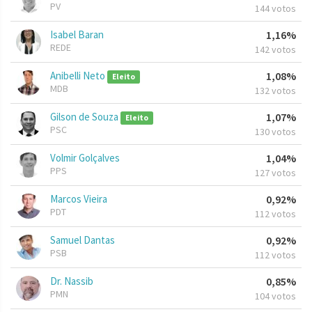
PV
144 votos
Isabel Baran
1,16%
REDE
142 votos
Anibelli Neto
1,08%
Eleito
MDB
132 votos
Gilson de Souza
1,07%
Eleito
PSC
130 votos
Volmir Golçalves
1,04%
PPS
127 votos
Marcos Vieira
0,92%
PDT
112 votos
Samuel Dantas
0,92%
PSB
112 votos
Dr. Nassib
0,85%
PMN
104 votos