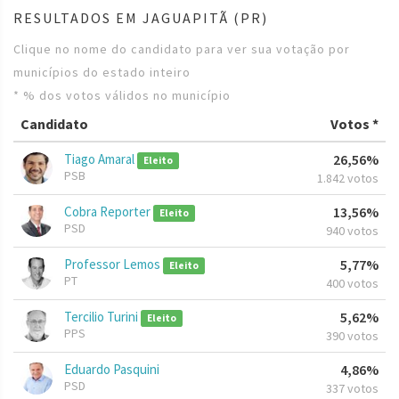
RESULTADOS EM JAGUAPITÃ (PR)
Clique no nome do candidato para ver sua votação por
municípios do estado inteiro
* % dos votos válidos no município
Candidato
Votos *
Tiago Amaral
26,56%
Eleito
PSB
1.842 votos
Cobra Reporter
13,56%
Eleito
PSD
940 votos
Professor Lemos
5,77%
Eleito
PT
400 votos
Tercilio Turini
5,62%
Eleito
PPS
390 votos
Eduardo Pasquini
4,86%
PSD
337 votos