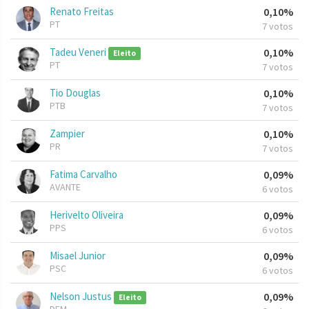
Renato Freitas
0,10%
PT
7 votos
Tadeu Veneri
0,10%
Eleito
PT
7 votos
Tio Douglas
0,10%
PTB
7 votos
Zampier
0,10%
PR
7 votos
Fatima Carvalho
0,09%
AVANTE
6 votos
Herivelto Oliveira
0,09%
PPS
6 votos
Misael Junior
0,09%
PSC
6 votos
Nelson Justus
0,09%
Eleito