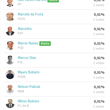
Eleito
PP
1 votos
Marcelo da Frota
0,01%
PSOL
1 votos
Marcinho
0,01%
PDT
1 votos
Marcio Nunes
0,01%
Eleito
PSD
1 votos
Marcos Dias
0,01%
PSL
1 votos
Mauro Bobato
0,01%
PODE
1 votos
Nelson Policial
0,01%
MDB
1 votos
Nilton Bobato
0,01%
PC do B
1 votos