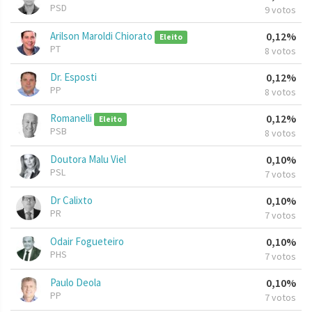
PSD
9 votos
Arilson Maroldi Chiorato
0,12%
Eleito
PT
8 votos
Dr. Esposti
0,12%
PP
8 votos
Romanelli
0,12%
Eleito
PSB
8 votos
Doutora Malu Viel
0,10%
PSL
7 votos
Dr Calixto
0,10%
PR
7 votos
Odair Fogueteiro
0,10%
PHS
7 votos
Paulo Deola
0,10%
PP
7 votos