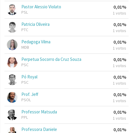
Pastor Alessio Violato
0,01%
PSL
1 votos
Patricia Oliveira
0,01%
PTC
1 votos
Pedagoga Vilma
0,01%
MDB
1 votos
Perpetua Socorro da Cruz Souza
0,01%
PSC
1 votos
Pó Royal
0,01%
PSC
1 votos
Prof. Jeff
0,01%
PSOL
1 votos
Professor Matsuda
0,01%
PPL
1 votos
Professora Daniele
0,01%