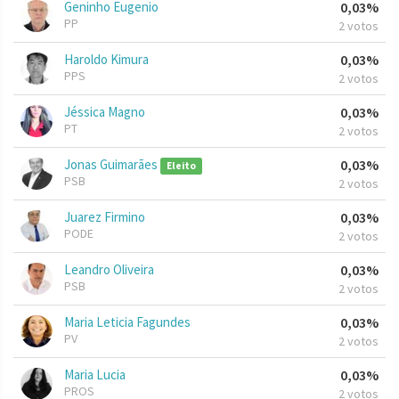
Geninho Eugenio
0,03%
PP
2 votos
Haroldo Kimura
0,03%
PPS
2 votos
Jéssica Magno
0,03%
PT
2 votos
Jonas Guimarães
0,03%
Eleito
PSB
2 votos
Juarez Firmino
0,03%
PODE
2 votos
Leandro Oliveira
0,03%
PSB
2 votos
Maria Leticia Fagundes
0,03%
PV
2 votos
Maria Lucia
0,03%
PROS
2 votos