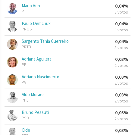
Mario Verri
0,04%
PT
3 votos
Paulo Demchuk
0,04%
PROS
3 votos
Sargento Tania Guerreiro
0,04%
PRTB
3 votos
Adriana Aguilera
0,03%
PP
2 votos
Adriano Nascimento
0,03%
PV
2 votos
Aldo Moraes
0,03%
PPL
2 votos
Bruno Pessuti
0,03%
PSD
2 votos
Cide
0,03%