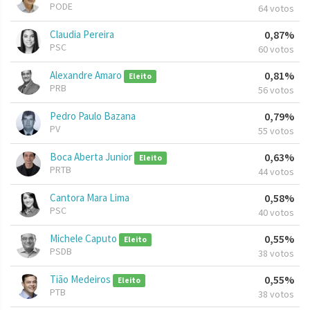
PODE
64 votos
Claudia Pereira
0,87%
PSC
60 votos
Alexandre Amaro
0,81%
Eleito
PRB
56 votos
Pedro Paulo Bazana
0,79%
PV
55 votos
Boca Aberta Junior
0,63%
Eleito
PRTB
44 votos
Cantora Mara Lima
0,58%
PSC
40 votos
Michele Caputo
0,55%
Eleito
PSDB
38 votos
Tião Medeiros
0,55%
Eleito
PTB
38 votos