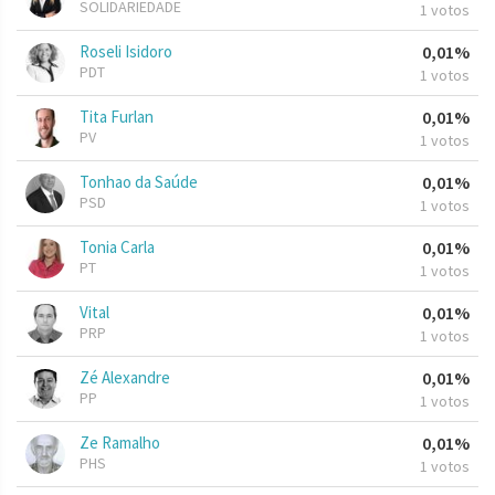
SOLIDARIEDADE
1 votos
Roseli Isidoro
0,01%
PDT
1 votos
Tita Furlan
0,01%
PV
1 votos
Tonhao da Saúde
0,01%
PSD
1 votos
Tonia Carla
0,01%
PT
1 votos
Vital
0,01%
PRP
1 votos
Zé Alexandre
0,01%
PP
1 votos
Ze Ramalho
0,01%
PHS
1 votos