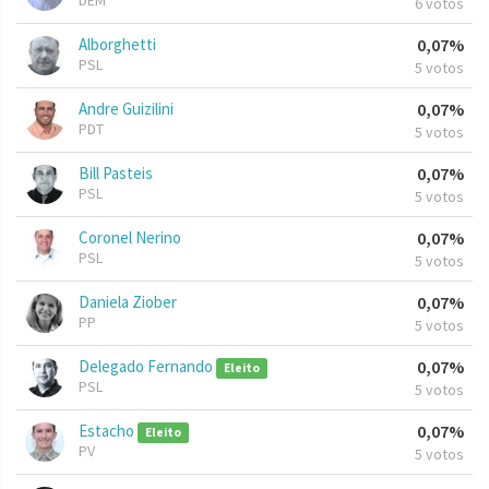
DEM
6 votos
Alborghetti
0,07%
PSL
5 votos
Andre Guizilini
0,07%
PDT
5 votos
Bill Pasteis
0,07%
PSL
5 votos
Coronel Nerino
0,07%
PSL
5 votos
Daniela Ziober
0,07%
PP
5 votos
Delegado Fernando
0,07%
Eleito
PSL
5 votos
Estacho
0,07%
Eleito
PV
5 votos