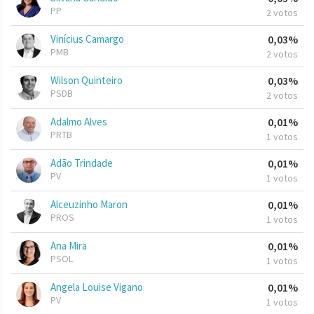
PP
2 votos
Vinícius Camargo
0,03%
PMB
2 votos
Wilson Quinteiro
0,03%
PSDB
2 votos
Adalmo Alves
0,01%
PRTB
1 votos
Adão Trindade
0,01%
PV
1 votos
Alceuzinho Maron
0,01%
PROS
1 votos
Ana Mira
0,01%
PSOL
1 votos
Angela Louise Vigano
0,01%
PV
1 votos