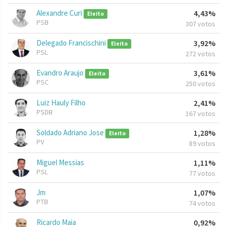
Alexandre Curi
4,43%
Eleito
PSB
307 votos
Delegado Francischini
3,92%
Eleito
PSL
272 votos
Evandro Araujo
3,61%
Eleito
PSC
250 votos
Luiz Hauly Filho
2,41%
PSDB
167 votos
Soldado Adriano Jose
1,28%
Eleito
PV
89 votos
Miguel Messias
1,11%
PSL
77 votos
Jm
1,07%
PTB
74 votos
Ricardo Maia
0,92%