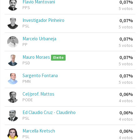
Flavio Mantovani
0,07%
PPS
5 votos
Investigador Pinheiro
0,07%
PSL
5 votos
Marcelo Urbaneja
0,07%
PP
5 votos
Mauro Moraes
0,07%
Eleito
PSD
5 votos
Sargento Fontana
0,07%
PMN
5 votos
Cel/prof. Mattos
0,06%
PODE
4 votos
Ed Claudio Cruz - Claudinho
0,06%
PSL
4 votos
Marcella Kretsch
0,06%
PSL
4 votos