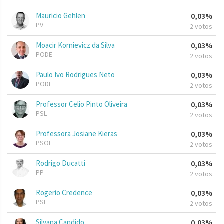
Mauricio Gehlen
0,03%
PV
2 votos
Moacir Kornievicz da Silva
0,03%
PODE
2 votos
Paulo Ivo Rodrigues Neto
0,03%
PODE
2 votos
Professor Celio Pinto Oliveira
0,03%
PSL
2 votos
Professora Josiane Kieras
0,03%
PSOL
2 votos
Rodrigo Ducatti
0,03%
PP
2 votos
Rogerio Credence
0,03%
PSL
2 votos
Silvana Candido
0,03%