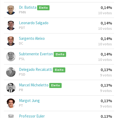
Dr. Batista
0,14%
Eleito
PMN
10 votos
Leonardo Salgado
0,14%
PDT
10 votos
Sargento Aleixo
0,14%
DC
10 votos
Subtenente Everton
0,14%
Eleito
PSL
10 votos
Delegado Recalcatti
0,13%
Eleito
PSD
9 votos
Marcel Micheletto
0,13%
Eleito
PR
9 votos
Margot Jung
0,13%
PT
9 votos
Professor Euler
0,13%