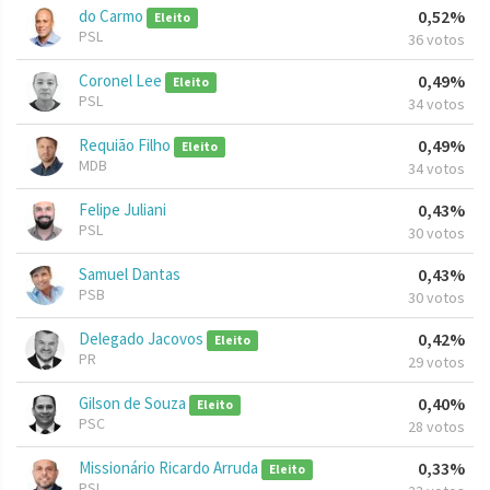
do Carmo
0,52%
Eleito
PSL
36 votos
Coronel Lee
0,49%
Eleito
PSL
34 votos
Requião Filho
0,49%
Eleito
MDB
34 votos
Felipe Juliani
0,43%
PSL
30 votos
Samuel Dantas
0,43%
PSB
30 votos
Delegado Jacovos
0,42%
Eleito
PR
29 votos
Gilson de Souza
0,40%
Eleito
PSC
28 votos
Missionário Ricardo Arruda
0,33%
Eleito
PSL