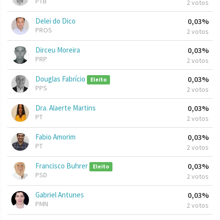
PTB
2 votos
Delei do Dico
0,03%
PROS
2 votos
Dirceu Moreira
0,03%
PRP
2 votos
Douglas Fabrício
0,03%
Eleito
PPS
2 votos
Dra. Alaerte Martins
0,03%
PT
2 votos
Fabio Amorim
0,03%
PT
2 votos
Francisco Buhrer
0,03%
Eleito
PSD
2 votos
Gabriel Antunes
0,03%
PMN
2 votos