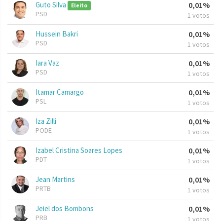
Guto Silva
0,01%
Eleito
PSD
1 votos
Hussein Bakri
0,01%
PSD
1 votos
Iara Vaz
0,01%
PSD
1 votos
Itamar Camargo
0,01%
PSL
1 votos
Iza Zilli
0,01%
PODE
1 votos
Izabel Cristina Soares Lopes
0,01%
PDT
1 votos
Jean Martins
0,01%
PRTB
1 votos
Jeiel dos Bombons
0,01%
PRB
1 votos