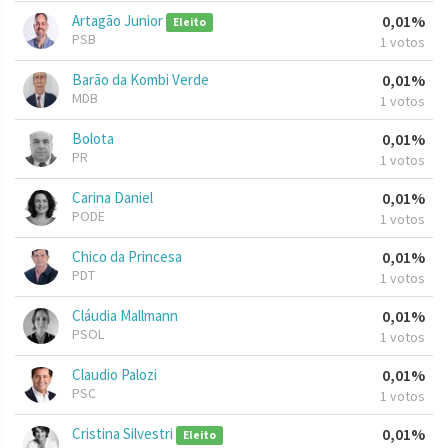
Artagão Junior
0,01%
Eleito
PSB
1 votos
Barão da Kombi Verde
0,01%
MDB
1 votos
Bolota
0,01%
PR
1 votos
Carina Daniel
0,01%
PODE
1 votos
Chico da Princesa
0,01%
PDT
1 votos
Cláudia Mallmann
0,01%
PSOL
1 votos
Claudio Palozi
0,01%
PSC
1 votos
Cristina Silvestri
0,01%
Eleito