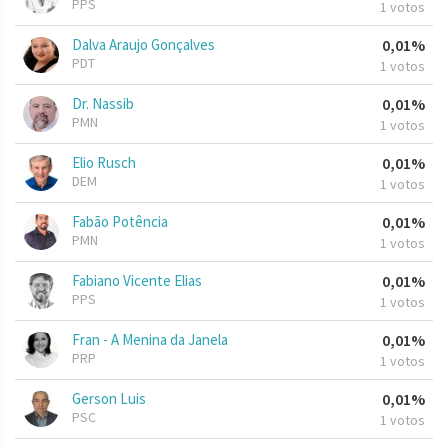
PPS
1 votos
Dalva Araujo Gonçalves
0,01%
PDT
1 votos
Dr. Nassib
0,01%
PMN
1 votos
Elio Rusch
0,01%
DEM
1 votos
Fabão Potência
0,01%
PMN
1 votos
Fabiano Vicente Elias
0,01%
PPS
1 votos
Fran - A Menina da Janela
0,01%
PRP
1 votos
Gerson Luis
0,01%
PSC
1 votos