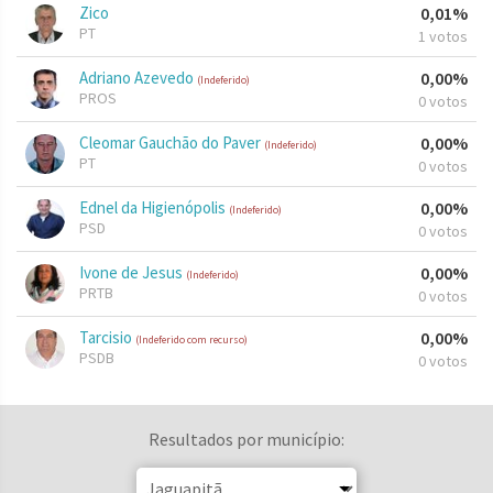
Zico
0,01%
PT
1 votos
Adriano Azevedo
0,00%
(Indeferido)
PROS
0 votos
Cleomar Gauchão do Paver
0,00%
(Indeferido)
PT
0 votos
Ednel da Higienópolis
0,00%
(Indeferido)
PSD
0 votos
Ivone de Jesus
0,00%
(Indeferido)
PRTB
0 votos
Tarcisio
0,00%
(Indeferido com recurso)
PSDB
0 votos
Resultados por município: