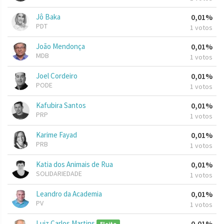
Jô Baka
0,01%
PDT
1 votos
João Mendonça
0,01%
MDB
1 votos
Joel Cordeiro
0,01%
PODE
1 votos
Kafubira Santos
0,01%
PRP
1 votos
Karime Fayad
0,01%
PRB
1 votos
Katia dos Animais de Rua
0,01%
SOLIDARIEDADE
1 votos
Leandro da Academia
0,01%
PV
1 votos
Luiz Carlos Martins
0,01%