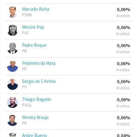
Marcello Richa
0,06%
PSDB
4 votos
Mestre Pop
0,06%
PSC
4 votos
Padre Roque
0,06%
PR
4 votos
Pedrinho da Mata
0,06%
PP
4 votos
Sergio do Cristma
0,06%
PV
4 votos
Thiago Bagatin
0,06%
PSOL
4 votos
Wesley Araujo
0,06%
PR
4 votos
Andre Bueno
0,04%