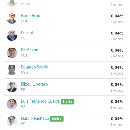
PSDB
3 votos
Benê Filho
0,04%
PODE
3 votos
Discioli
0,04%
PSL
3 votos
Dr Magno
0,04%
PDT
3 votos
Eduardo Saçaki
0,04%
PSD
3 votos
Elizeu Liberato
0,04%
PR
3 votos
Luiz Fernando Guerra
0,04%
Eleito
PSL
3 votos
Marcio Pacheco
0,04%
Eleito
PPL
3 votos