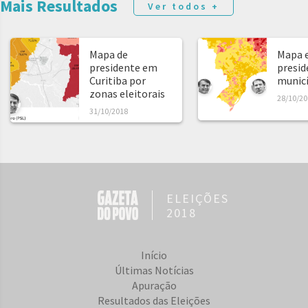
Mais Resultados
Ver todos +
Mapa de
Mapa e
presidente em
presid
Curitiba por
municíp
zonas eleitorais
28/10/20
31/10/2018
ELEIÇÕES
2018
Início
Últimas Notícias
Apuração
Resultados das Eleições