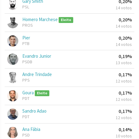
Gary Smith
0,20%
PSL
14 votos
Homero Marchese
0,20%
Eleito
PROS
14 votos
Pier
0,20%
PTB
14 votos
Evandro Junior
0,19%
PSDB
13 votos
Andre Trindade
0,17%
PPS
12 votos
Goura
0,17%
Eleito
PDT
12 votos
Sandro Adao
0,17%
PDT
12 votos
Ana Fábia
0,14%
PSD
10 votos