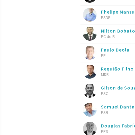
Phelipe Mansu
PSDB
Nilton Bobat
PC do B
Paulo Deola
PP
Requião Filho
MDB
Gilson de So
PSC
Samuel Danta
PSB
Douglas Fabrí
PPS