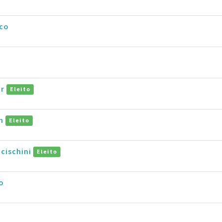
ico
or
Eleito
en
Eleito
cischini
Eleito
o