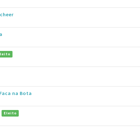
scheer
a
leito
 Faca na Bota
t
Eleito