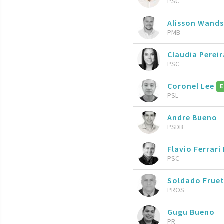
PSC
Alisson Wand
PMB
Claudia Pereir
PSC
Coronel Lee
E
PSL
Andre Bueno
PSDB
Flavio Ferrari
PSC
Soldado Frue
PROS
Gugu Bueno
PR