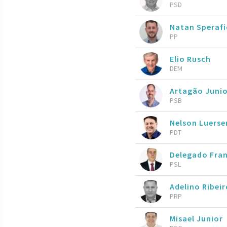
PSD
Natan Speraf
PP
Elio Rusch
DEM
Artagão Juni
PSB
Nelson Luers
PDT
Delegado Fran
PSL
Adelino Ribeir
PRP
Misael Junior