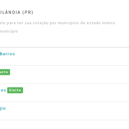
ILÂNDIA (PR)
to para ver sua votação por municípios do estado inteiro
município
Barros
leito
mos
Eleito
gio