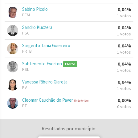
Sabino Picolo
0,04%
DEM
1 votos
Sandro Kuczera
0,04%
PSC
1 votos
Sargento Tania Guerreiro
0,04%
PRTB
1 votos
Subtenente Everton
0,04%
Eleito
PSL
1 votos
Vanessa Ribeiro Giareta
0,04%
PV
1 votos
Cleomar Gauchão do Paver
0,00%
(Indeferido)
PT
0 votos
Resultados por município: