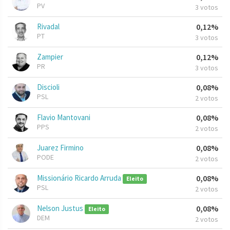
PV
3 votos
Rivadal
0,12%
PT
3 votos
Zampier
0,12%
PR
3 votos
Discioli
0,08%
PSL
2 votos
Flavio Mantovani
0,08%
PPS
2 votos
Juarez Firmino
0,08%
PODE
2 votos
Missionário Ricardo Arruda
0,08%
Eleito
PSL
2 votos
Nelson Justus
0,08%
Eleito
DEM
2 votos