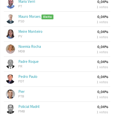
Mario Verri
0,04%
PT
1 votos
Mauro Moraes
0,04%
Eleito
PSD
1 votos
Meire Monteiro
0,04%
PV
1 votos
Noemia Rocha
0,04%
MDB
1 votos
Padre Roque
0,04%
PR
1 votos
Pedro Paulo
0,04%
PDT
1 votos
Pier
0,04%
PTB
1 votos
Policial Madril
0,04%
PMB
1 votos