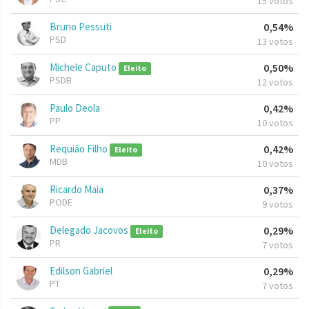
15 votos
Bruno Pessuti
0,54%
PSD
13 votos
Michele Caputo
0,50%
Eleito
PSDB
12 votos
Paulo Deola
0,42%
PP
10 votos
Requião Filho
0,42%
Eleito
MDB
10 votos
Ricardo Maia
0,37%
PODE
9 votos
Delegado Jacovos
0,29%
Eleito
PR
7 votos
Edilson Gabriel
0,29%
PT
7 votos