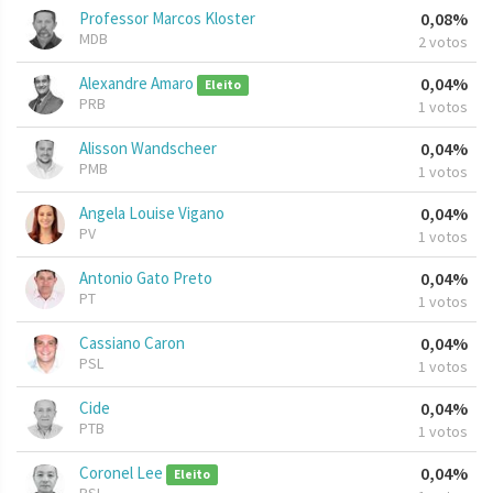
Professor Marcos Kloster
0,08%
MDB
2 votos
Alexandre Amaro
0,04%
Eleito
PRB
1 votos
Alisson Wandscheer
0,04%
PMB
1 votos
Angela Louise Vigano
0,04%
PV
1 votos
Antonio Gato Preto
0,04%
PT
1 votos
Cassiano Caron
0,04%
PSL
1 votos
Cide
0,04%
PTB
1 votos
Coronel Lee
0,04%
Eleito