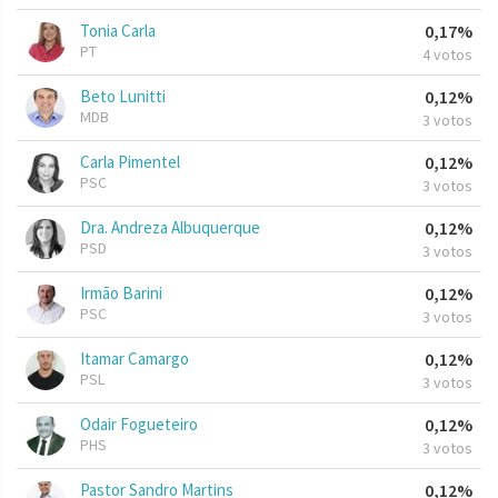
Tonia Carla
0,17%
PT
4 votos
Beto Lunitti
0,12%
MDB
3 votos
Carla Pimentel
0,12%
PSC
3 votos
Dra. Andreza Albuquerque
0,12%
PSD
3 votos
Irmão Barini
0,12%
PSC
3 votos
Itamar Camargo
0,12%
PSL
3 votos
Odair Fogueteiro
0,12%
PHS
3 votos
Pastor Sandro Martins
0,12%