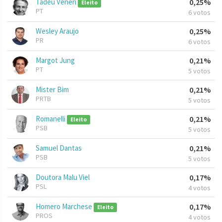
Tadeu Veneri
0,25%
Eleito
PT
6 votos
Wesley Araujo
0,25%
PR
6 votos
Margot Jung
0,21%
PT
5 votos
Mister Bim
0,21%
PRTB
5 votos
Romanelli
0,21%
Eleito
PSB
5 votos
Samuel Dantas
0,21%
PSB
5 votos
Doutora Malu Viel
0,17%
PSL
4 votos
Homero Marchese
0,17%
Eleito
PROS
4 votos