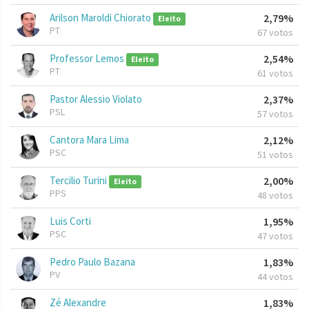
Arilson Maroldi Chiorato
2,79%
Eleito
PT
67 votos
Professor Lemos
2,54%
Eleito
PT
61 votos
Pastor Alessio Violato
2,37%
PSL
57 votos
Cantora Mara Lima
2,12%
PSC
51 votos
Tercilio Turini
2,00%
Eleito
PPS
48 votos
Luis Corti
1,95%
PSC
47 votos
Pedro Paulo Bazana
1,83%
PV
44 votos
Zé Alexandre
1,83%