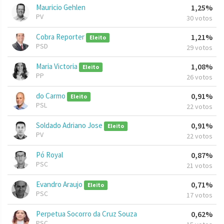
Mauricio Gehlen
1,25%
PV
30 votos
Cobra Reporter
1,21%
Eleito
PSD
29 votos
Maria Victoria
1,08%
Eleito
PP
26 votos
do Carmo
0,91%
Eleito
PSL
22 votos
Soldado Adriano Jose
0,91%
Eleito
PV
22 votos
Pó Royal
0,87%
PSC
21 votos
Evandro Araujo
0,71%
Eleito
PSC
17 votos
Perpetua Socorro da Cruz Souza
0,62%
PSC