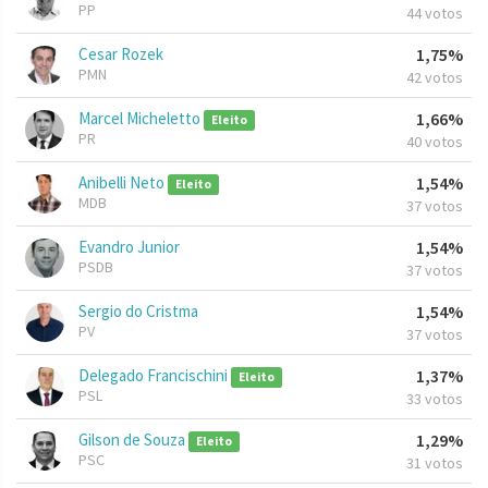
PP
44 votos
Cesar Rozek
1,75%
PMN
42 votos
Marcel Micheletto
1,66%
Eleito
PR
40 votos
Anibelli Neto
1,54%
Eleito
MDB
37 votos
Evandro Junior
1,54%
PSDB
37 votos
Sergio do Cristma
1,54%
PV
37 votos
Delegado Francischini
1,37%
Eleito
PSL
33 votos
Gilson de Souza
1,29%
Eleito
PSC
31 votos