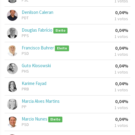
PSL
1 votos
Denilson Caleran
0,04%
PDT
1 votos
Douglas Fabrício
0,04%
Eleito
PPS
1 votos
Francisco Buhrer
0,04%
Eleito
PSD
1 votos
Guto Klosowski
0,04%
PHS
1 votos
Karime Fayad
0,04%
PRB
1 votos
Marcia Alves Martins
0,04%
PP
1 votos
Marcio Nunes
0,04%
Eleito
PSD
1 votos