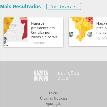
Mais Resultados
Ver todos +
Mapa de
Mapa e
presidente em
presid
Curitiba por
municíp
zonas eleitorais
28/10/20
31/10/2018
ELEIÇÕES
2018
Início
Últimas Notícias
Apuração