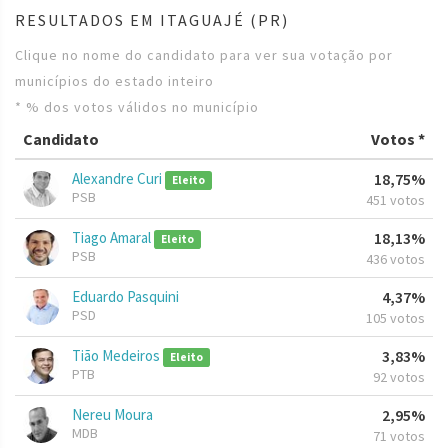
RESULTADOS EM ITAGUAJÉ (PR)
Clique no nome do candidato para ver sua votação por
municípios do estado inteiro
* % dos votos válidos no município
Candidato
Votos *
Alexandre Curi
18,75%
Eleito
PSB
451 votos
Tiago Amaral
18,13%
Eleito
PSB
436 votos
Eduardo Pasquini
4,37%
PSD
105 votos
Tião Medeiros
3,83%
Eleito
PTB
92 votos
Nereu Moura
2,95%
MDB
71 votos