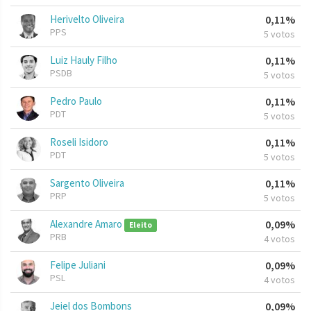
Herivelto Oliveira
0,11%
PPS
5 votos
Luiz Hauly Filho
0,11%
PSDB
5 votos
Pedro Paulo
0,11%
PDT
5 votos
Roseli Isidoro
0,11%
PDT
5 votos
Sargento Oliveira
0,11%
PRP
5 votos
Alexandre Amaro
0,09%
Eleito
PRB
4 votos
Felipe Juliani
0,09%
PSL
4 votos
Jeiel dos Bombons
0,09%