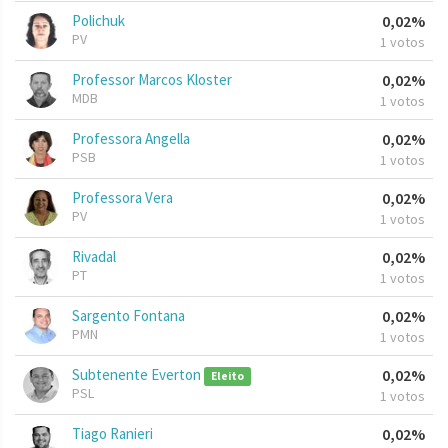
Polichuk
0,02%
PV
1 votos
Professor Marcos Kloster
0,02%
MDB
1 votos
Professora Angella
0,02%
PSB
1 votos
Professora Vera
0,02%
PV
1 votos
Rivadal
0,02%
PT
1 votos
Sargento Fontana
0,02%
PMN
1 votos
Subtenente Everton
0,02%
Eleito
PSL
1 votos
Tiago Ranieri
0,02%