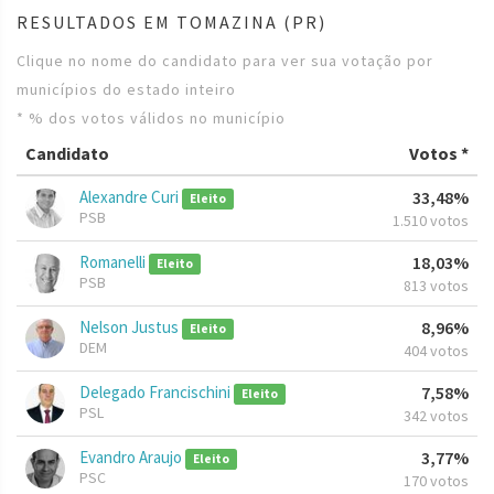
RESULTADOS EM TOMAZINA (PR)
Clique no nome do candidato para ver sua votação por
municípios do estado inteiro
* % dos votos válidos no município
Candidato
Votos *
Alexandre Curi
33,48%
Eleito
PSB
1.510 votos
Romanelli
18,03%
Eleito
PSB
813 votos
Nelson Justus
8,96%
Eleito
DEM
404 votos
Delegado Francischini
7,58%
Eleito
PSL
342 votos
Evandro Araujo
3,77%
Eleito
PSC
170 votos