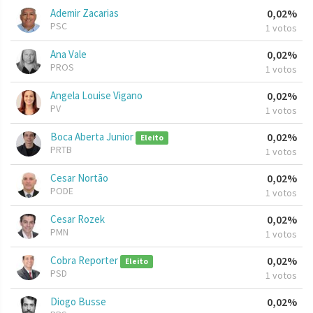
Ademir Zacarias
0,02%
PSC
1 votos
Ana Vale
0,02%
PROS
1 votos
Angela Louise Vigano
0,02%
PV
1 votos
Boca Aberta Junior
0,02%
Eleito
PRTB
1 votos
Cesar Nortão
0,02%
PODE
1 votos
Cesar Rozek
0,02%
PMN
1 votos
Cobra Reporter
0,02%
Eleito
PSD
1 votos
Diogo Busse
0,02%