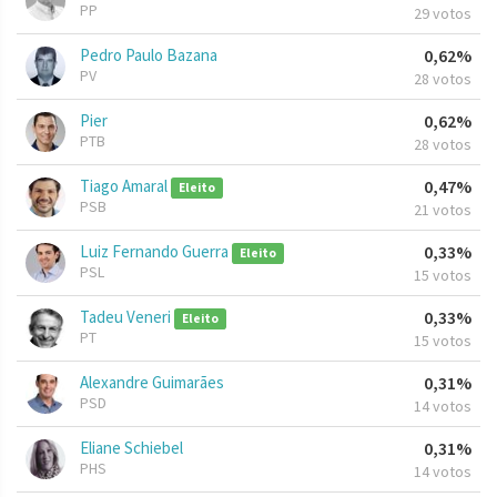
PP
29 votos
Pedro Paulo Bazana
0,62%
PV
28 votos
Pier
0,62%
PTB
28 votos
Tiago Amaral
0,47%
Eleito
PSB
21 votos
Luiz Fernando Guerra
0,33%
Eleito
PSL
15 votos
Tadeu Veneri
0,33%
Eleito
PT
15 votos
Alexandre Guimarães
0,31%
PSD
14 votos
Eliane Schiebel
0,31%
PHS
14 votos