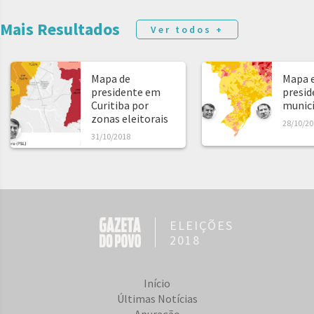
Mais Resultados
Ver todos +
Mapa de
Mapa e
presidente em
presid
Curitiba por
municíp
zonas eleitorais
28/10/20
31/10/2018
ELEIÇÕES
2018
Início
Últimas Notícias