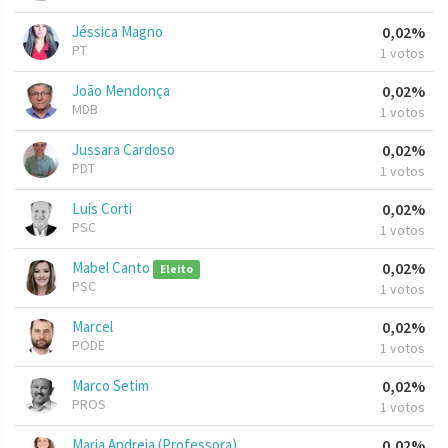
Jéssica Magno
0,02%
PT
1 votos
João Mendonça
0,02%
MDB
1 votos
Jussara Cardoso
0,02%
PDT
1 votos
Luis Corti
0,02%
PSC
1 votos
Mabel Canto
0,02%
Eleito
PSC
1 votos
Marcel
0,02%
PODE
1 votos
Marco Setim
0,02%
PROS
1 votos
Maria Andreia (Professora)
0,02%