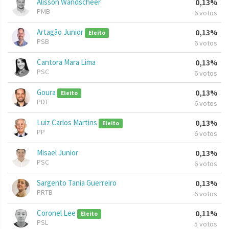
Alisson Wandscheer
0,13%
PMB
6 votos
Artagão Junior
0,13%
Eleito
PSB
6 votos
Cantora Mara Lima
0,13%
PSC
6 votos
Goura
0,13%
Eleito
PDT
6 votos
Luiz Carlos Martins
0,13%
Eleito
PP
6 votos
Misael Junior
0,13%
PSC
6 votos
Sargento Tania Guerreiro
0,13%
PRTB
6 votos
Coronel Lee
0,11%
Eleito
PSL
5 votos