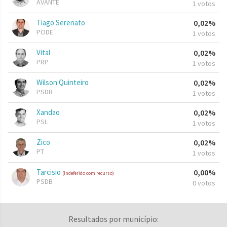
AVANTE
1 votos
Tiago Serenato
0,02%
PODE
1 votos
Vital
0,02%
PRP
1 votos
Wilson Quinteiro
0,02%
PSDB
1 votos
Xandao
0,02%
PSL
1 votos
Zico
0,02%
PT
1 votos
Tarcisio
0,00%
(Indeferido com recurso)
PSDB
0 votos
Resultados por município: