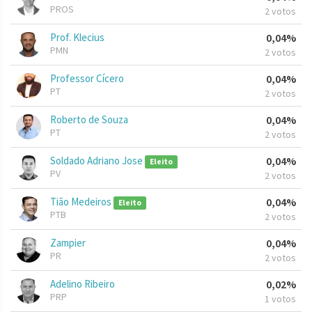
PROS
2 votos
Prof. Klecius
0,04%
PMN
2 votos
Professor Cícero
0,04%
PT
2 votos
Roberto de Souza
0,04%
PT
2 votos
Soldado Adriano Jose
0,04%
Eleito
PV
2 votos
Tião Medeiros
0,04%
Eleito
PTB
2 votos
Zampier
0,04%
PR
2 votos
Adelino Ribeiro
0,02%
PRP
1 votos