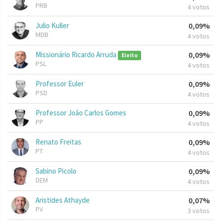
PRB
4 votos
Julio Kuller
0,09%
MDB
4 votos
Missionário Ricardo Arruda
0,09%
Eleito
PSL
4 votos
Professor Euler
0,09%
PSD
4 votos
Professor João Carlos Gomes
0,09%
PP
4 votos
Renato Freitas
0,09%
PT
4 votos
Sabino Picolo
0,09%
DEM
4 votos
Aristides Athayde
0,07%
PV
3 votos