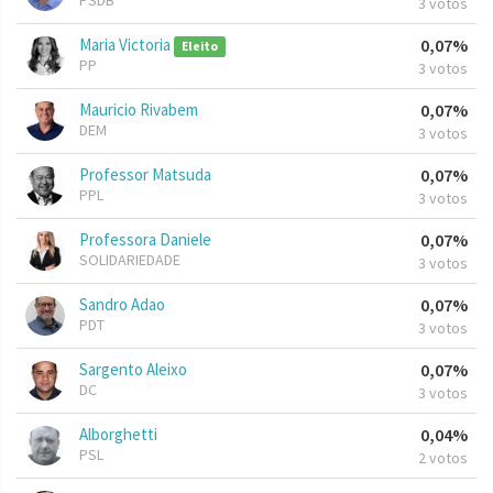
PSDB
3 votos
Maria Victoria
0,07%
Eleito
PP
3 votos
Mauricio Rivabem
0,07%
DEM
3 votos
Professor Matsuda
0,07%
PPL
3 votos
Professora Daniele
0,07%
SOLIDARIEDADE
3 votos
Sandro Adao
0,07%
PDT
3 votos
Sargento Aleixo
0,07%
DC
3 votos
Alborghetti
0,04%
PSL
2 votos