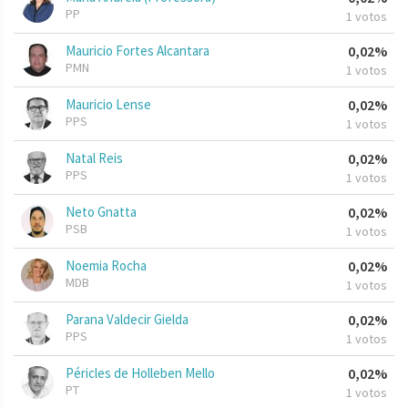
PP
1 votos
Mauricio Fortes Alcantara
0,02%
PMN
1 votos
Mauricio Lense
0,02%
PPS
1 votos
Natal Reis
0,02%
PPS
1 votos
Neto Gnatta
0,02%
PSB
1 votos
Noemia Rocha
0,02%
MDB
1 votos
Parana Valdecir Gielda
0,02%
PPS
1 votos
Péricles de Holleben Mello
0,02%
PT
1 votos