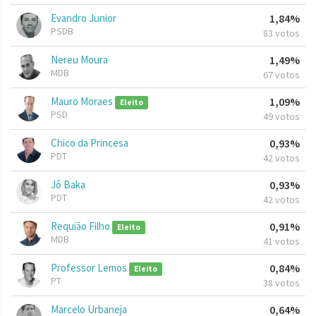
Evandro Junior
1,84%
PSDB
83 votos
Nereu Moura
1,49%
MDB
67 votos
Mauro Moraes
1,09%
Eleito
PSD
49 votos
Chico da Princesa
0,93%
PDT
42 votos
Jô Baka
0,93%
PDT
42 votos
Requião Filho
0,91%
Eleito
MDB
41 votos
Professor Lemos
0,84%
Eleito
PT
38 votos
Marcelo Urbaneja
0,64%