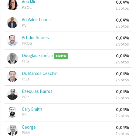
Ana Mira
0,04%
PSOL
2 votos
Ari Valdir Lopes
0,04%
PV
2 votos
Artidor Soares
0,04%
PROS
2 votos
Douglas Fabrício
0,04%
Eleito
PPS
2 votos
Dr. Marcos Ceschin
0,04%
PSD
2 votos
Ezequias Barros
0,04%
PRP
2 votos
Gary Smith
0,04%
PSL
2 votos
George
0,04%
PMN
2 votos