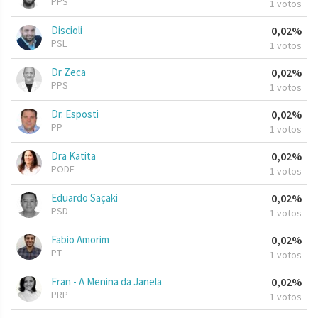
PPS
1 votos
Discioli
0,02%
PSL
1 votos
Dr Zeca
0,02%
PPS
1 votos
Dr. Esposti
0,02%
PP
1 votos
Dra Katita
0,02%
PODE
1 votos
Eduardo Saçaki
0,02%
PSD
1 votos
Fabio Amorim
0,02%
PT
1 votos
Fran - A Menina da Janela
0,02%
PRP
1 votos