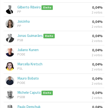
Gilberto Ribeiro
0,04%
Eleito
PP
2 votos
Joicinha
0,04%
PP
2 votos
Jonas Guimarães
0,04%
Eleito
PSB
2 votos
Juliano Kunen
0,04%
PODE
2 votos
Marcella Kretsch
0,04%
PSL
2 votos
Mauro Bobato
0,04%
PODE
2 votos
Michele Caputo
0,04%
Eleito
PSDB
2 votos
Paulo Demchuk
0,04%