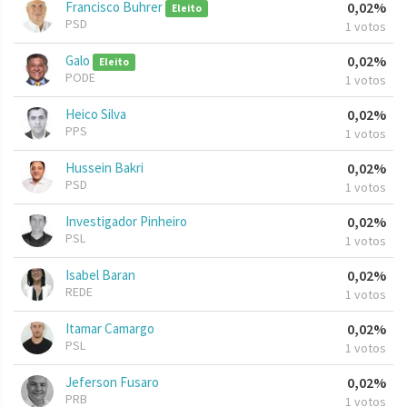
Francisco Buhrer
0,02%
Eleito
PSD
1 votos
Galo
0,02%
Eleito
PODE
1 votos
Heico Silva
0,02%
PPS
1 votos
Hussein Bakri
0,02%
PSD
1 votos
Investigador Pinheiro
0,02%
PSL
1 votos
Isabel Baran
0,02%
REDE
1 votos
Itamar Camargo
0,02%
PSL
1 votos
Jeferson Fusaro
0,02%
PRB
1 votos