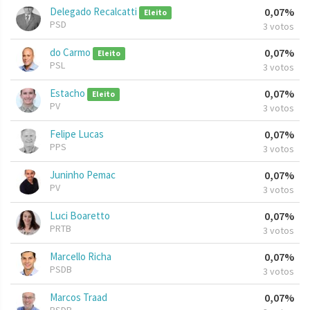
Delegado Recalcatti
0,07%
Eleito
PSD
3 votos
do Carmo
0,07%
Eleito
PSL
3 votos
Estacho
0,07%
Eleito
PV
3 votos
Felipe Lucas
0,07%
PPS
3 votos
Juninho Pemac
0,07%
PV
3 votos
Luci Boaretto
0,07%
PRTB
3 votos
Marcello Richa
0,07%
PSDB
3 votos
Marcos Traad
0,07%