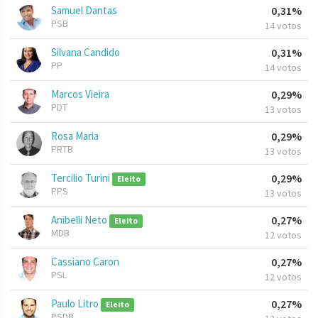
Samuel Dantas
0,31%
PSB
14 votos
Silvana Candido
0,31%
PP
14 votos
Marcos Vieira
0,29%
PDT
13 votos
Rosa Maria
0,29%
PRTB
13 votos
Tercilio Turini
0,29%
Eleito
PPS
13 votos
Anibelli Neto
0,27%
Eleito
MDB
12 votos
Cassiano Caron
0,27%
PSL
12 votos
Paulo Litro
0,27%
Eleito
PSDB