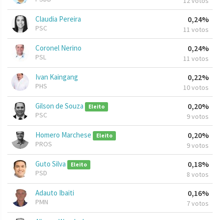
12 votos
Claudia Pereira
0,24%
PSC
11 votos
Coronel Nerino
0,24%
PSL
11 votos
Ivan Kaingang
0,22%
PHS
10 votos
Gilson de Souza
0,20%
Eleito
PSC
9 votos
Homero Marchese
0,20%
Eleito
PROS
9 votos
Guto Silva
0,18%
Eleito
PSD
8 votos
Adauto Ibaiti
0,16%
PMN
7 votos