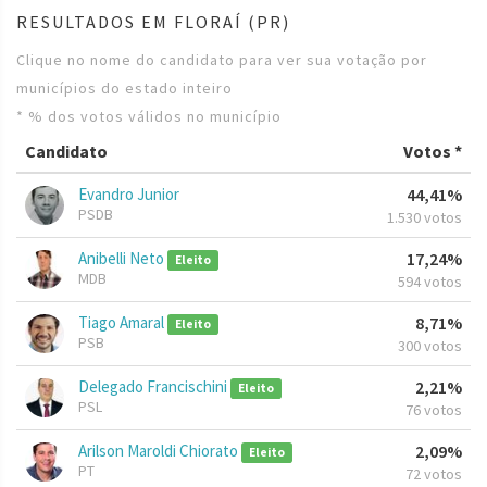
RESULTADOS EM FLORAÍ (PR)
Clique no nome do candidato para ver sua votação por
municípios do estado inteiro
* % dos votos válidos no município
Candidato
Votos *
Evandro Junior
44,41%
PSDB
1.530 votos
Anibelli Neto
17,24%
Eleito
MDB
594 votos
Tiago Amaral
8,71%
Eleito
PSB
300 votos
Delegado Francischini
2,21%
Eleito
PSL
76 votos
Arilson Maroldi Chiorato
2,09%
Eleito
PT
72 votos