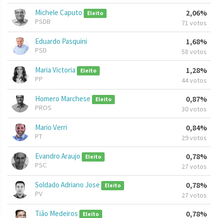
Michele Caputo
2,06%
Eleito
PSDB
71 votos
Eduardo Pasquini
1,68%
PSD
58 votos
Maria Victoria
1,28%
Eleito
PP
44 votos
Homero Marchese
0,87%
Eleito
PROS
30 votos
Mario Verri
0,84%
PT
29 votos
Evandro Araujo
0,78%
Eleito
PSC
27 votos
Soldado Adriano Jose
0,78%
Eleito
PV
27 votos
Tião Medeiros
0,78%
Eleito