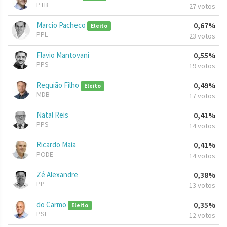
PTB
27 votos
Marcio Pacheco
0,67%
Eleito
PPL
23 votos
Flavio Mantovani
0,55%
PPS
19 votos
Requião Filho
0,49%
Eleito
MDB
17 votos
Natal Reis
0,41%
PPS
14 votos
Ricardo Maia
0,41%
PODE
14 votos
Zé Alexandre
0,38%
PP
13 votos
do Carmo
0,35%
Eleito
PSL
12 votos