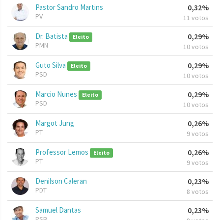
Pastor Sandro Martins
0,32%
PV
11 votos
Dr. Batista
0,29%
Eleito
PMN
10 votos
Guto Silva
0,29%
Eleito
PSD
10 votos
Marcio Nunes
0,29%
Eleito
PSD
10 votos
Margot Jung
0,26%
PT
9 votos
Professor Lemos
0,26%
Eleito
PT
9 votos
Denilson Caleran
0,23%
PDT
8 votos
Samuel Dantas
0,23%
PSB