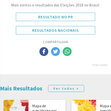
Mais eleitos e resultados das Eleições 2018 no Brasil:
RESULTADO NO PR
RESULTADOS NACIONAIS
COMPARTILHAR
PUBLICIDADE
Mais Resultados
Ver todos +
Mapa de
Mapa e
presidente em
presid