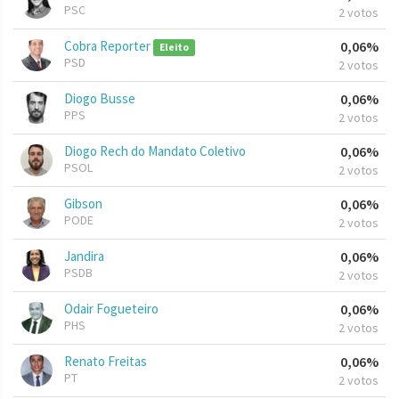
PSC
2 votos
Cobra Reporter
0,06%
Eleito
PSD
2 votos
Diogo Busse
0,06%
PPS
2 votos
Diogo Rech do Mandato Coletivo
0,06%
PSOL
2 votos
Gibson
0,06%
PODE
2 votos
Jandira
0,06%
PSDB
2 votos
Odair Fogueteiro
0,06%
PHS
2 votos
Renato Freitas
0,06%
PT
2 votos