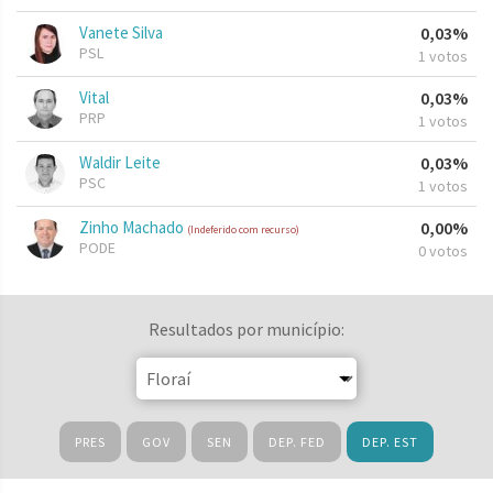
Vanete Silva
0,03%
PSL
1 votos
Vital
0,03%
PRP
1 votos
Waldir Leite
0,03%
PSC
1 votos
Zinho Machado
0,00%
(Indeferido com recurso)
PODE
0 votos
Resultados por município:
PRES
GOV
SEN
DEP. FED
DEP. EST