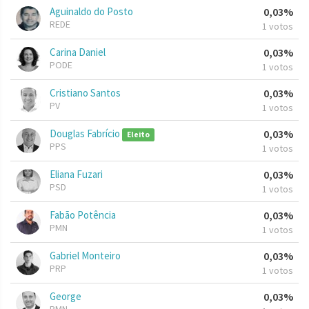
Aguinaldo do Posto
0,03%
REDE
1 votos
Carina Daniel
0,03%
PODE
1 votos
Cristiano Santos
0,03%
PV
1 votos
Douglas Fabrício
0,03%
Eleito
PPS
1 votos
Eliana Fuzari
0,03%
PSD
1 votos
Fabão Potência
0,03%
PMN
1 votos
Gabriel Monteiro
0,03%
PRP
1 votos
George
0,03%