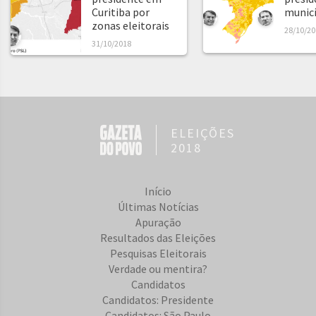
Curitiba por
municíp
zonas eleitorais
28/10/20
31/10/2018
ELEIÇÕES
2018
Início
Últimas Notícias
Apuração
Resultados das Eleições
Pesquisas Eleitorais
Verdade ou mentira?
Candidatos
Candidatos: Presidente
Candidatos: São Paulo