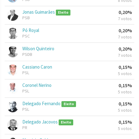
8 votos
Jonas Guimarães
0,20%
Eleito
PSB
7 votos
Pó Royal
0,20%
PSC
7 votos
Wilson Quinteiro
0,20%
PSDB
7 votos
Cassiano Caron
0,15%
PSL
5 votos
Coronel Nerino
0,15%
PSL
5 votos
Delegado Fernando
0,15%
Eleito
PSL
5 votos
Delegado Jacovos
0,15%
Eleito
PR
5 votos