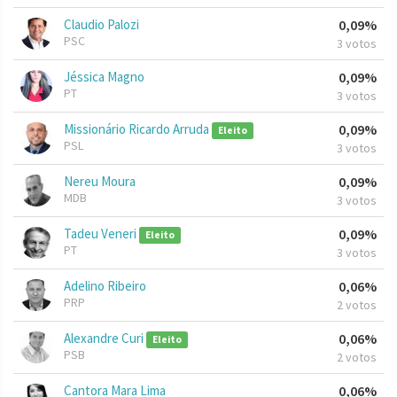
Claudio Palozi
0,09%
PSC
3 votos
Jéssica Magno
0,09%
PT
3 votos
Missionário Ricardo Arruda
0,09%
Eleito
PSL
3 votos
Nereu Moura
0,09%
MDB
3 votos
Tadeu Veneri
0,09%
Eleito
PT
3 votos
Adelino Ribeiro
0,06%
PRP
2 votos
Alexandre Curi
0,06%
Eleito
PSB
2 votos
Cantora Mara Lima
0,06%