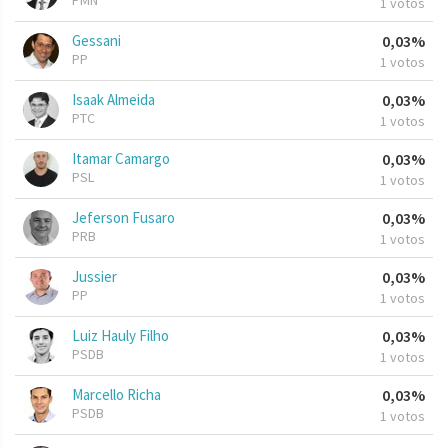
PMN
1 votos
Gessani
0,03%
PP
1 votos
Isaak Almeida
0,03%
PTC
1 votos
Itamar Camargo
0,03%
PSL
1 votos
Jeferson Fusaro
0,03%
PRB
1 votos
Jussier
0,03%
PP
1 votos
Luiz Hauly Filho
0,03%
PSDB
1 votos
Marcello Richa
0,03%
PSDB
1 votos