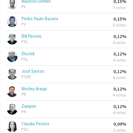
Mauricio Gehlen
0,15%
PV
5 votos
Pedro Paulo Bazana
0,15%
PV
5 votos
Bill Pasteis
0,12%
PSL
4 votos
Discioli
0,12%
PSL
4 votos
José Santos
0,12%
PODE
4 votos
Wesley Araujo
0,12%
PR
4 votos
Zampier
0,12%
PR
4 votos
Claudia Pereira
0,09%
PSC
3 votos