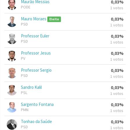
Maurão Messias
0,03%
PODE
1 votos
Mauro Moraes
0,03%
Eleito
PSD
1 votos
Professor Euler
0,03%
PSD
1 votos
Professor Jesus
0,03%
PV
1 votos
Professor Sergio
0,03%
PSD
1 votos
Sandro Kalil
0,03%
PSL
1 votos
Sargento Fontana
0,03%
PMN
1 votos
Tonhao da Saúde
0,03%
PSD
1 votos