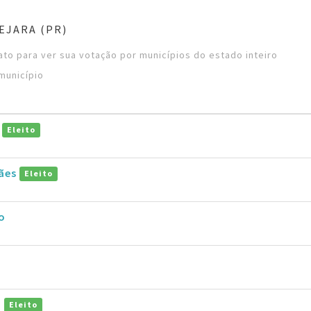
EJARA (PR)
to para ver sua votação por municípios do estado inteiro
município
s
Eleito
ães
Eleito
o
i
i
Eleito