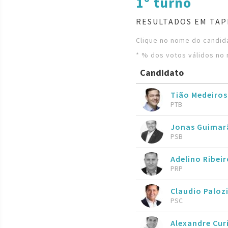
1º turno
RESULTADOS EM TAP
Clique no nome do candida
* % dos votos válidos no 
Candidato
Tião Medeiro
PTB
Jonas Guimar
PSB
Adelino Ribeir
PRP
Claudio Paloz
PSC
Alexandre Cur