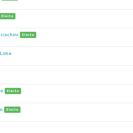
Eleito
cischini
Eleito
 Lima
co
Eleito
jo
Eleito