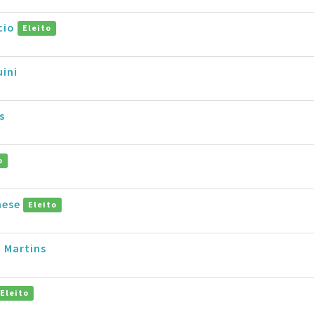
cio
Eleito
ini
s
o
hese
Eleito
 Martins
Eleito