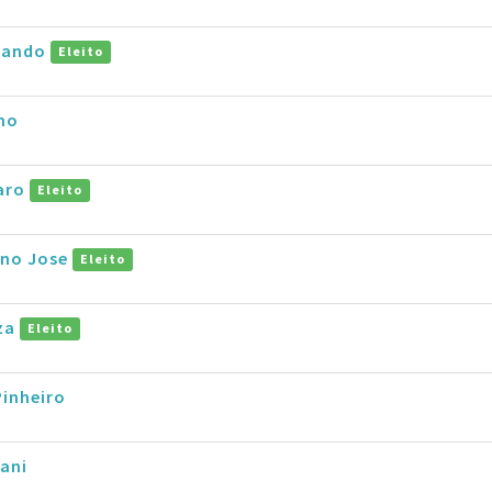
nando
Eleito
no
aro
Eleito
ano Jose
Eleito
uza
Eleito
Pinheiro
ani