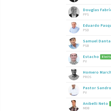
Douglas Fabrí
PPS
Eduardo Pasqu
PSD
Samuel Danta
PSB
Estacho
Eleit
PV
Homero Marc
PROS
Pastor Sandro
PV
Anibelli Neto
MDB