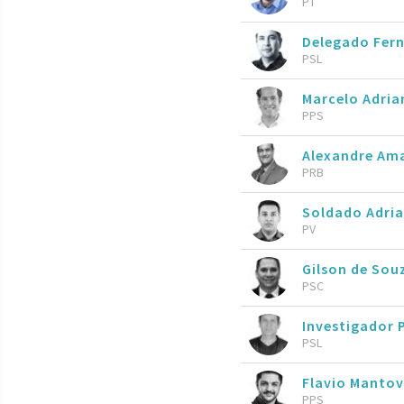
PT
Delegado Fer
PSL
Marcelo Adria
PPS
Alexandre Am
PRB
Soldado Adri
PV
Gilson de So
PSC
Investigador 
PSL
Flavio Mantov
PPS