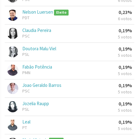
6 votos
Nelson Luersen
0,23%
Eleito
PDT
6 votos
Claudia Pereira
0,19%
PSC
5 votos
Doutora Malu Viel
0,19%
PSL
5 votos
Fabão Potência
0,19%
PMN
5 votos
Joao Geraldo Barros
0,19%
PSC
5 votos
Jozelia Raupp
0,19%
PSL
5 votos
Leal
0,19%
PT
5 votos