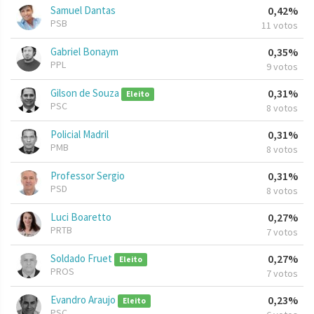
Samuel Dantas
0,42%
PSB
11 votos
Gabriel Bonaym
0,35%
PPL
9 votos
Gilson de Souza
0,31%
Eleito
PSC
8 votos
Policial Madril
0,31%
PMB
8 votos
Professor Sergio
0,31%
PSD
8 votos
Luci Boaretto
0,27%
PRTB
7 votos
Soldado Fruet
0,27%
Eleito
PROS
7 votos
Evandro Araujo
0,23%
Eleito
PSC