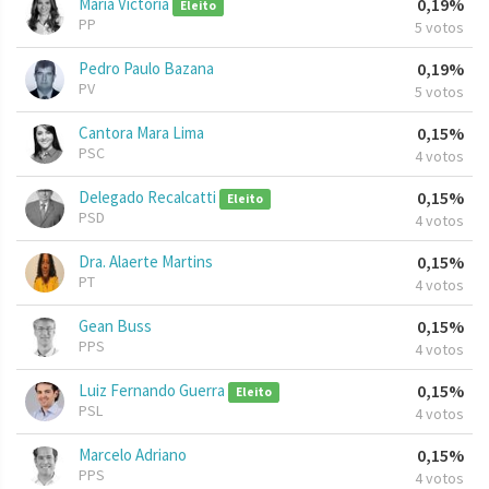
Maria Victoria
0,19%
Eleito
PP
5 votos
Pedro Paulo Bazana
0,19%
PV
5 votos
Cantora Mara Lima
0,15%
PSC
4 votos
Delegado Recalcatti
0,15%
Eleito
PSD
4 votos
Dra. Alaerte Martins
0,15%
PT
4 votos
Gean Buss
0,15%
PPS
4 votos
Luiz Fernando Guerra
0,15%
Eleito
PSL
4 votos
Marcelo Adriano
0,15%
PPS
4 votos