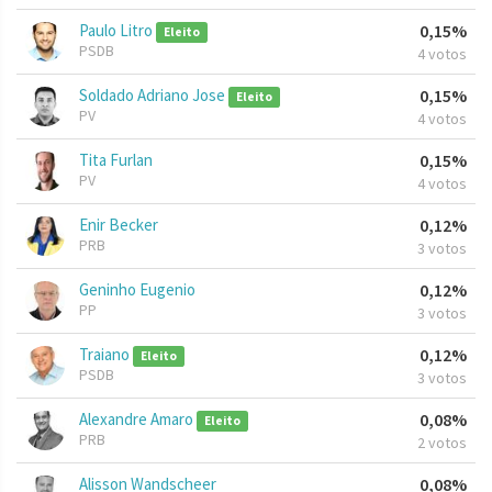
Paulo Litro
0,15%
Eleito
PSDB
4 votos
Soldado Adriano Jose
0,15%
Eleito
PV
4 votos
Tita Furlan
0,15%
PV
4 votos
Enir Becker
0,12%
PRB
3 votos
Geninho Eugenio
0,12%
PP
3 votos
Traiano
0,12%
Eleito
PSDB
3 votos
Alexandre Amaro
0,08%
Eleito
PRB
2 votos
Alisson Wandscheer
0,08%