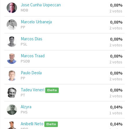
Jose Cunha Uopeccan
0,08%
MDB
2 votos
Marcelo Urbaneja
0,08%
PP
2 votos
Marcos Dias
0,08%
PSL
2 votos
Marcos Traad
0,08%
PSDB
2 votos
Paulo Deola
0,08%
PP
2 votos
Tadeu Veneri
0,08%
Eleito
PT
2 votos
Alzyra
0,04%
PHS
1 votos
Anibelli Neto
0,04%
Eleito