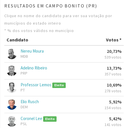
RESULTADOS EM CAMPO BONITO (PR)
Clique no nome do candidato para ver sua votação por
municípios do estado inteiro
* % dos votos válidos no município
Candidato
Votos *
Nereu Moura
20,73%
MDB
539 votos
Adelino Ribeiro
13,73%
PRP
357 votos
Professor Lemos
10,69%
Eleito
PT
278 votos
Elio Rusch
5,92%
DEM
154 votos
Coronel Lee
5,42%
Eleito
PSL
141 votos