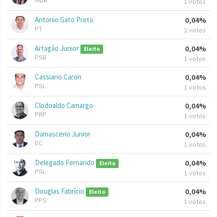
MDB
1 votos
Antonio Gato Preto
0,04%
PT
1 votos
Artagão Junior
0,04%
Eleito
PSB
1 votos
Cassiano Caron
0,04%
PSL
1 votos
Clodoaldo Camargo
0,04%
PRP
1 votos
Damasceno Junior
0,04%
DC
1 votos
Delegado Fernando
0,04%
Eleito
PSL
1 votos
Douglas Fabrício
0,04%
Eleito
PPS
1 votos