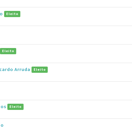
jo
Eleito
Eleito
icardo Arruda
Eleito
mos
Eleito
ho