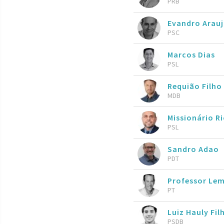
PRB
Evandro Arau
PSC
Marcos Dias
PSL
Requião Filho
MDB
Missionário R
PSL
Sandro Adao
PDT
Professor Le
PT
Luiz Hauly Fil
PSDB