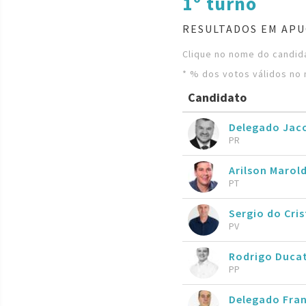
1º turno
RESULTADOS EM APU
Clique no nome do candida
* % dos votos válidos no 
Candidato
Delegado Jac
PR
Arilson Marol
PT
Sergio do Cri
PV
Rodrigo Ducat
PP
Delegado Fran