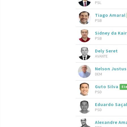
PSL
Tiago Amaral
PSB
Sidney da Kai
PSB
Dely Seret
AVANTE
Nelson Justu
DEM
Guto Silva
El
PSD
Eduardo Saça
PSD
Alexandre Am