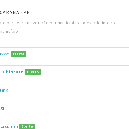
CARANA (PR)
to para ver sua votação por municípios do estado inteiro
município
ovos
Eleito
di Chiorato
Eleito
stma
ti
cischini
Eleito