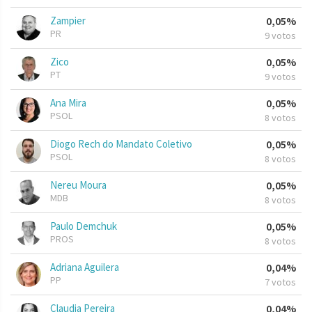
Zampier
0,05%
PR
9 votos
Zico
0,05%
PT
9 votos
Ana Mira
0,05%
PSOL
8 votos
Diogo Rech do Mandato Coletivo
0,05%
PSOL
8 votos
Nereu Moura
0,05%
MDB
8 votos
Paulo Demchuk
0,05%
PROS
8 votos
Adriana Aguilera
0,04%
PP
7 votos
Claudia Pereira
0,04%