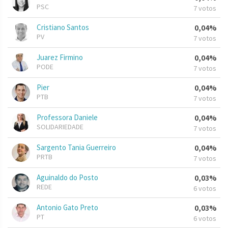
PSC
7 votos
Cristiano Santos
0,04%
PV
7 votos
Juarez Firmino
0,04%
PODE
7 votos
Pier
0,04%
PTB
7 votos
Professora Daniele
0,04%
SOLIDARIEDADE
7 votos
Sargento Tania Guerreiro
0,04%
PRTB
7 votos
Aguinaldo do Posto
0,03%
REDE
6 votos
Antonio Gato Preto
0,03%
PT
6 votos