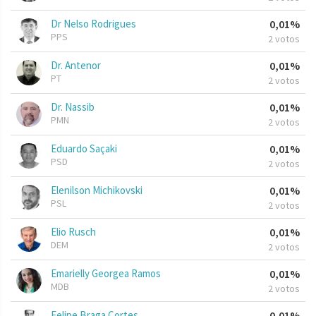
Dr Nelso Rodrigues
0,01%
PPS
2 votos
Dr. Antenor
0,01%
PT
2 votos
Dr. Nassib
0,01%
PMN
2 votos
Eduardo Saçaki
0,01%
PSD
2 votos
Elenilson Michikovski
0,01%
PSL
2 votos
Elio Rusch
0,01%
DEM
2 votos
Emarielly Georgea Ramos
0,01%
MDB
2 votos
Felipe Braga Cortes
0,01%