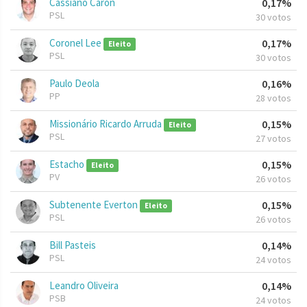
Cassiano Caron
0,17%
PSL
30 votos
Coronel Lee
0,17%
Eleito
PSL
30 votos
Paulo Deola
0,16%
PP
28 votos
Missionário Ricardo Arruda
0,15%
Eleito
PSL
27 votos
Estacho
0,15%
Eleito
PV
26 votos
Subtenente Everton
0,15%
Eleito
PSL
26 votos
Bill Pasteis
0,14%
PSL
24 votos
Leandro Oliveira
0,14%
PSB
24 votos