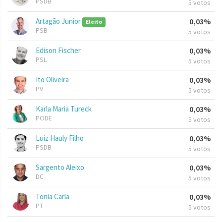
PSDB
5 votos
Artagão Junior
0,03%
Eleito
PSB
5 votos
Edison Fischer
0,03%
PSL
5 votos
Ito Oliveira
0,03%
PV
5 votos
Karla Maria Tureck
0,03%
PODE
5 votos
Luiz Hauly Filho
0,03%
PSDB
5 votos
Sargento Aleixo
0,03%
DC
5 votos
Tonia Carla
0,03%
PT
5 votos