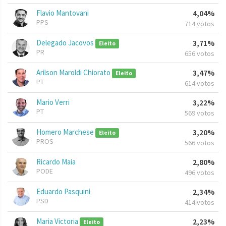
Flavio Mantovani
4,04%
PPS
714 votos
Delegado Jacovos
3,71%
Eleito
PR
656 votos
Arilson Maroldi Chiorato
3,47%
Eleito
PT
614 votos
Mario Verri
3,22%
PT
569 votos
Homero Marchese
3,20%
Eleito
PROS
566 votos
Ricardo Maia
2,80%
PODE
496 votos
Eduardo Pasquini
2,34%
PSD
414 votos
Maria Victoria
2,23%
Eleito