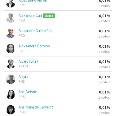
Alceuzinho Maron
0,01%
PROS
1 votos
Alexandre Curi
0,01%
Eleito
PSB
1 votos
Alexandre Guimarães
0,01%
PSD
1 votos
Alexsandra Barroso
0,01%
PSL
1 votos
Alvaro (Bile)
0,01%
AVANTE
1 votos
Alzyra
0,01%
PHS
1 votos
Ana Belonci
0,01%
PPS
1 votos
Ana Maria de Carvalho
0,01%
PSOL
1 votos