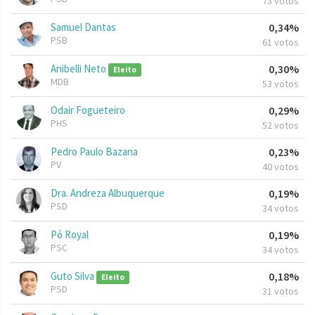
73 votos
Samuel Dantas
0,34%
PSB
61 votos
Anibelli Neto
0,30%
Eleito
MDB
53 votos
Odair Fogueteiro
0,29%
PHS
52 votos
Pedro Paulo Bazana
0,23%
PV
40 votos
Dra. Andreza Albuquerque
0,19%
PSD
34 votos
Pó Royal
0,19%
PSC
34 votos
Guto Silva
0,18%
Eleito
PSD
31 votos