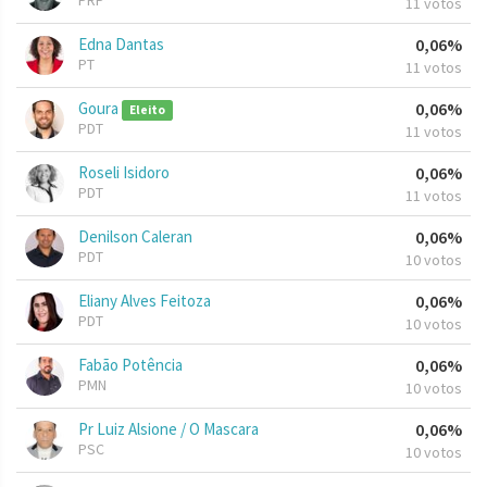
PRP
11 votos
Edna Dantas
0,06%
PT
11 votos
Goura
0,06%
Eleito
PDT
11 votos
Roseli Isidoro
0,06%
PDT
11 votos
Denilson Caleran
0,06%
PDT
10 votos
Eliany Alves Feitoza
0,06%
PDT
10 votos
Fabão Potência
0,06%
PMN
10 votos
Pr Luiz Alsione / O Mascara
0,06%
PSC
10 votos