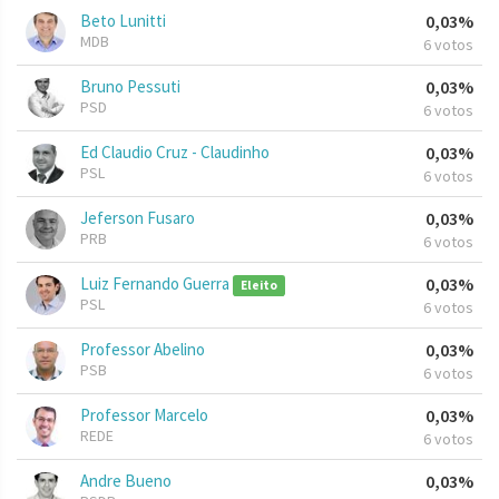
Beto Lunitti
0,03%
MDB
6 votos
Bruno Pessuti
0,03%
PSD
6 votos
Ed Claudio Cruz - Claudinho
0,03%
PSL
6 votos
Jeferson Fusaro
0,03%
PRB
6 votos
Luiz Fernando Guerra
0,03%
Eleito
PSL
6 votos
Professor Abelino
0,03%
PSB
6 votos
Professor Marcelo
0,03%
REDE
6 votos
Andre Bueno
0,03%