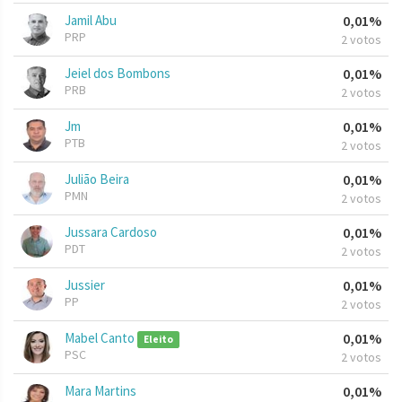
Jamil Abu
0,01%
PRP
2 votos
Jeiel dos Bombons
0,01%
PRB
2 votos
Jm
0,01%
PTB
2 votos
Julião Beira
0,01%
PMN
2 votos
Jussara Cardoso
0,01%
PDT
2 votos
Jussier
0,01%
PP
2 votos
Mabel Canto
0,01%
Eleito
PSC
2 votos
Mara Martins
0,01%