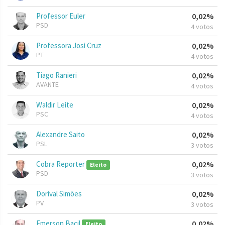
Professor Euler
0,02%
PSD
4 votos
Professora Josi Cruz
0,02%
PT
4 votos
Tiago Ranieri
0,02%
AVANTE
4 votos
Waldir Leite
0,02%
PSC
4 votos
Alexandre Saito
0,02%
PSL
3 votos
Cobra Reporter
0,02%
Eleito
PSD
3 votos
Dorival Simões
0,02%
PV
3 votos
Emerson Bacil
0,02%
Eleito