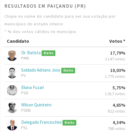
RESULTADOS EM PAIÇANDU (PR)
Clique no nome do candidato para ver sua votação por
municípios do estado inteiro
* % dos votos válidos no município
Candidato
Votos *
Dr. Batista
17,79%
Eleito
PMN
3.147 votos
Soldado Adriano Jose
10,03%
Eleito
PV
1.775 votos
Eliana Fuzari
5,75%
PSD
1.017 votos
Wilson Quinteiro
4,65%
PSDB
822 votos
Delegado Francischini
4,34%
Eleito
PSL
768 votos