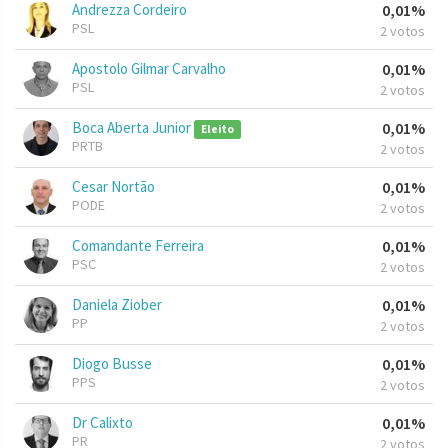
Andrezza Cordeiro
0,01%
PSL
2 votos
Apostolo Gilmar Carvalho
0,01%
PSL
2 votos
Boca Aberta Junior
0,01%
Eleito
PRTB
2 votos
Cesar Nortão
0,01%
PODE
2 votos
Comandante Ferreira
0,01%
PSC
2 votos
Daniela Ziober
0,01%
PP
2 votos
Diogo Busse
0,01%
PPS
2 votos
Dr Calixto
0,01%
PR
2 votos