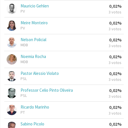
Mauricio Gehlen
0,02%
PV
3 votos
Meire Monteiro
0,02%
PV
3 votos
Nelson Policial
0,02%
MDB
3 votos
Noemia Rocha
0,02%
MDB
3 votos
Pastor Alessio Violato
0,02%
PSL
3 votos
Professor Celio Pinto Oliveira
0,02%
PSL
3 votos
Ricardo Marinho
0,02%
PT
3 votos
Sabino Picolo
0,02%