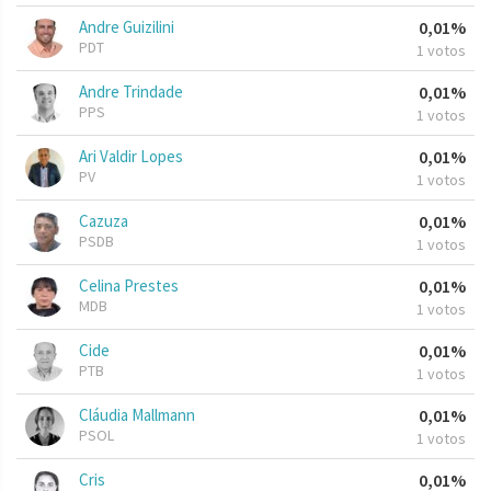
Andre Guizilini
0,01%
PDT
1 votos
Andre Trindade
0,01%
PPS
1 votos
Ari Valdir Lopes
0,01%
PV
1 votos
Cazuza
0,01%
PSDB
1 votos
Celina Prestes
0,01%
MDB
1 votos
Cide
0,01%
PTB
1 votos
Cláudia Mallmann
0,01%
PSOL
1 votos
Cris
0,01%