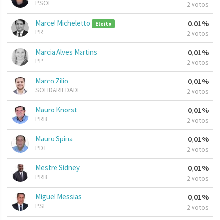
PSOL
2 votos
Marcel Micheletto
0,01%
Eleito
PR
2 votos
Marcia Alves Martins
0,01%
PP
2 votos
Marco Zilio
0,01%
SOLIDARIEDADE
2 votos
Mauro Knorst
0,01%
PRB
2 votos
Mauro Spina
0,01%
PDT
2 votos
Mestre Sidney
0,01%
PRB
2 votos
Miguel Messias
0,01%
PSL
2 votos