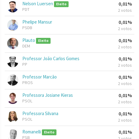
Nelson Luersen
0,01%
Eleito
PDT
2 votos
Phelipe Mansur
0,01%
PSDB
2 votos
Plauto
0,01%
Eleito
DEM
2 votos
Professor João Carlos Gomes
0,01%
PP
2 votos
Professor Marcão
0,01%
PROS
2 votos
Professora Josiane Kieras
0,01%
PSOL
2 votos
Professora Silvana
0,01%
PSOL
2 votos
Romanelli
0,01%
Eleito
PSB
2 votos