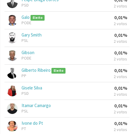
PSD
2 votos
Galo
0,01%
Eleito
PODE
2 votos
Gary Smith
0,01%
PSL
2 votos
Gibson
0,01%
PODE
2 votos
Gilberto Ribeiro
0,01%
Eleito
PP
2 votos
Gisele Silva
0,01%
PSD
2 votos
Itamar Camargo
0,01%
PSL
2 votos
Ivone do Pt
0,01%
PT
2 votos