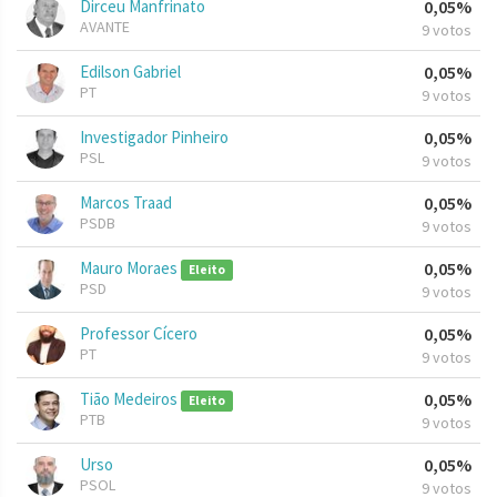
Dirceu Manfrinato
0,05%
AVANTE
9 votos
Edilson Gabriel
0,05%
PT
9 votos
Investigador Pinheiro
0,05%
PSL
9 votos
Marcos Traad
0,05%
PSDB
9 votos
Mauro Moraes
0,05%
Eleito
PSD
9 votos
Professor Cícero
0,05%
PT
9 votos
Tião Medeiros
0,05%
Eleito
PTB
9 votos
Urso
0,05%
PSOL
9 votos