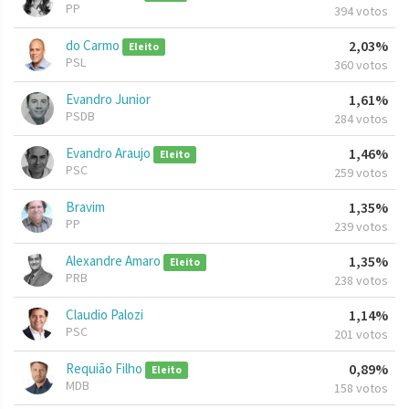
PP
394 votos
do Carmo
2,03%
Eleito
PSL
360 votos
Evandro Junior
1,61%
PSDB
284 votos
Evandro Araujo
1,46%
Eleito
PSC
259 votos
Bravim
1,35%
PP
239 votos
Alexandre Amaro
1,35%
Eleito
PRB
238 votos
Claudio Palozi
1,14%
PSC
201 votos
Requião Filho
0,89%
Eleito
MDB
158 votos