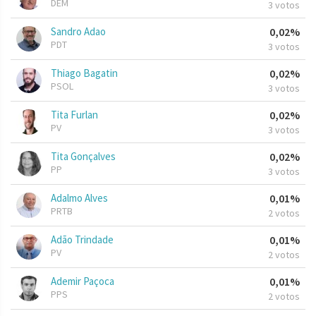
DEM
3 votos
Sandro Adao
0,02%
PDT
3 votos
Thiago Bagatin
0,02%
PSOL
3 votos
Tita Furlan
0,02%
PV
3 votos
Tita Gonçalves
0,02%
PP
3 votos
Adalmo Alves
0,01%
PRTB
2 votos
Adão Trindade
0,01%
PV
2 votos
Ademir Paçoca
0,01%
PPS
2 votos