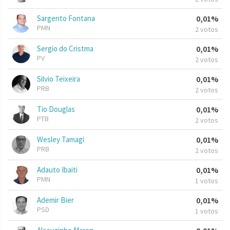
Sargento Fontana
0,01%
PMN
2 votos
Sergio do Cristma
0,01%
PV
2 votos
Silvio Teixeira
0,01%
PRB
2 votos
Tio Douglas
0,01%
PTB
2 votos
Wesley Tamagi
0,01%
PRB
2 votos
Adauto Ibaiti
0,01%
PMN
1 votos
Ademir Bier
0,01%
PSD
1 votos