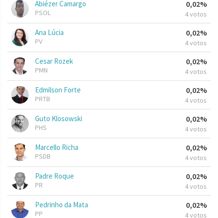
Abiézer Camargo
0,02%
PSOL
4 votos
Ana Lúcia
0,02%
PV
4 votos
Cesar Rozek
0,02%
PMN
4 votos
Edmilson Forte
0,02%
PRTB
4 votos
Guto Klosowski
0,02%
PHS
4 votos
Marcello Richa
0,02%
PSDB
4 votos
Padre Roque
0,02%
PR
4 votos
Pedrinho da Mata
0,02%
PP
4 votos