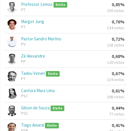
Professor Lemos
0,85%
Eleito
PT
150 votos
Margot Jung
0,76%
PT
134 votos
Pastor Sandro Martins
0,72%
PV
128 votos
Zé Alexandre
0,68%
PP
120 votos
Tadeu Veneri
0,67%
Eleito
PT
119 votos
Cantora Mara Lima
0,61%
PSC
108 votos
Gilson de Souza
0,44%
Eleito
PSC
77 votos
Tiago Amaral
0,41%
Eleito
PSB