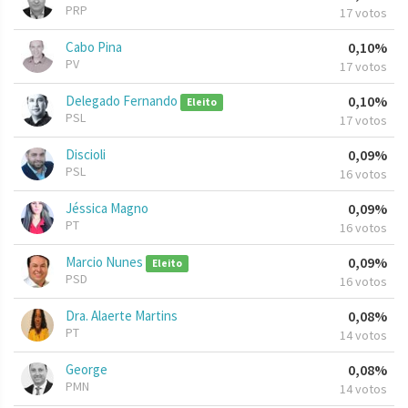
PRP
17 votos
Cabo Pina
0,10%
PV
17 votos
Delegado Fernando
0,10%
Eleito
PSL
17 votos
Discioli
0,09%
PSL
16 votos
Jéssica Magno
0,09%
PT
16 votos
Marcio Nunes
0,09%
Eleito
PSD
16 votos
Dra. Alaerte Martins
0,08%
PT
14 votos
George
0,08%
PMN
14 votos