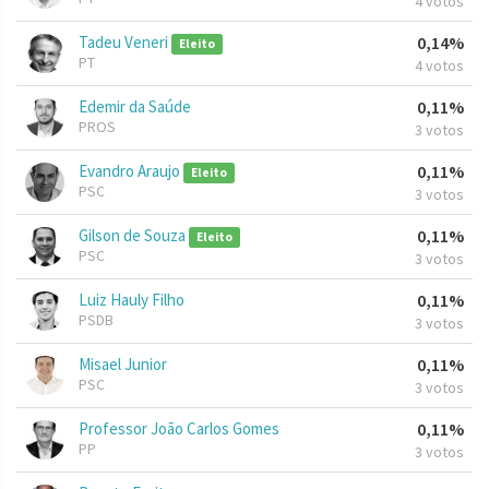
4 votos
Tadeu Veneri
0,14%
Eleito
PT
4 votos
Edemir da Saúde
0,11%
PROS
3 votos
Evandro Araujo
0,11%
Eleito
PSC
3 votos
Gilson de Souza
0,11%
Eleito
PSC
3 votos
Luiz Hauly Filho
0,11%
PSDB
3 votos
Misael Junior
0,11%
PSC
3 votos
Professor João Carlos Gomes
0,11%
PP
3 votos