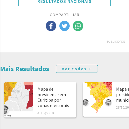
RESULTADOS NACIONAIS
COMPARTILHAR
PUBLICIDADE
Mais Resultados
Ver todos +
Mapa de
Mapa e
presidente em
presid
Curitiba por
municíp
zonas eleitorais
28/10/20
31/10/2018