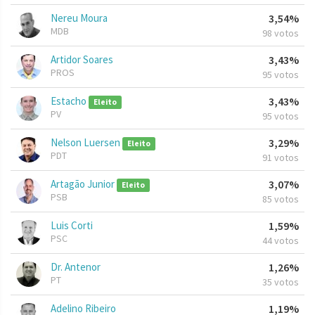
Nereu Moura
3,54%
MDB
98 votos
Artidor Soares
3,43%
PROS
95 votos
Estacho
3,43%
Eleito
PV
95 votos
Nelson Luersen
3,29%
Eleito
PDT
91 votos
Artagão Junior
3,07%
Eleito
PSB
85 votos
Luis Corti
1,59%
PSC
44 votos
Dr. Antenor
1,26%
PT
35 votos
Adelino Ribeiro
1,19%