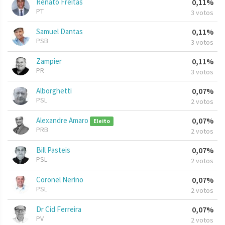
Renato Freitas
0,11%
PT
3 votos
Samuel Dantas
0,11%
PSB
3 votos
Zampier
0,11%
PR
3 votos
Alborghetti
0,07%
PSL
2 votos
Alexandre Amaro
0,07%
Eleito
PRB
2 votos
Bill Pasteis
0,07%
PSL
2 votos
Coronel Nerino
0,07%
PSL
2 votos
Dr Cid Ferreira
0,07%
PV
2 votos