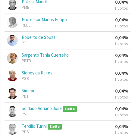
Policial Madril
0,04%
PMB
1 votos
Professor Marlus Forigo
0,04%
REDE
1 votos
Roberto de Souza
0,04%
PT
1 votos
Sargento Tania Guerreiro
0,04%
PRTB
1 votos
Sidney da Kairos
0,04%
PSB
1 votos
Simeoni
0,04%
PDT
1 votos
Soldado Adriano Jose
0,04%
Eleito
PV
1 votos
Tercilio Turini
0,04%
Eleito
PPS
1 votos