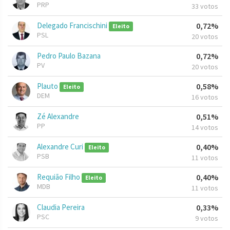
PRP
33 votos
Delegado Francischini
0,72%
Eleito
PSL
20 votos
Pedro Paulo Bazana
0,72%
PV
20 votos
Plauto
0,58%
Eleito
DEM
16 votos
Zé Alexandre
0,51%
PP
14 votos
Alexandre Curi
0,40%
Eleito
PSB
11 votos
Requião Filho
0,40%
Eleito
MDB
11 votos
Claudia Pereira
0,33%
PSC
9 votos