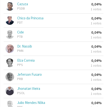
Cazuza
0,04%
PSDB
1 votos
Chico da Princesa
0,04%
PDT
1 votos
Cide
0,04%
PTB
1 votos
Dr. Nassib
0,04%
PMN
1 votos
Elza Correia
0,04%
PPS
1 votos
Jeferson Fusaro
0,04%
PRB
1 votos
Jhonatan Vieira
0,04%
PSOL
1 votos
Julio Mendes Nôka
0,04%