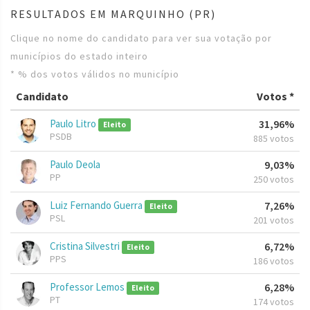
RESULTADOS EM MARQUINHO (PR)
Clique no nome do candidato para ver sua votação por
municípios do estado inteiro
* % dos votos válidos no município
Candidato
Votos *
Paulo Litro
31,96%
Eleito
PSDB
885 votos
Paulo Deola
9,03%
PP
250 votos
Luiz Fernando Guerra
7,26%
Eleito
PSL
201 votos
Cristina Silvestri
6,72%
Eleito
PPS
186 votos
Professor Lemos
6,28%
Eleito
PT
174 votos