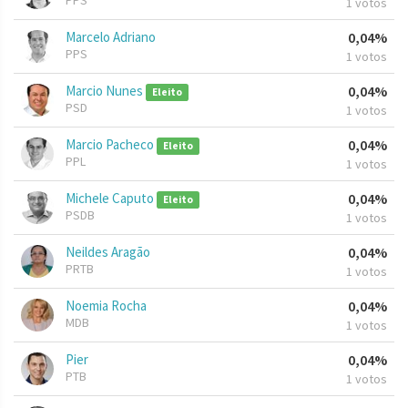
PPS
1 votos
Marcelo Adriano
0,04%
PPS
1 votos
Marcio Nunes
0,04%
Eleito
PSD
1 votos
Marcio Pacheco
0,04%
Eleito
PPL
1 votos
Michele Caputo
0,04%
Eleito
PSDB
1 votos
Neildes Aragão
0,04%
PRTB
1 votos
Noemia Rocha
0,04%
MDB
1 votos
Pier
0,04%
PTB
1 votos