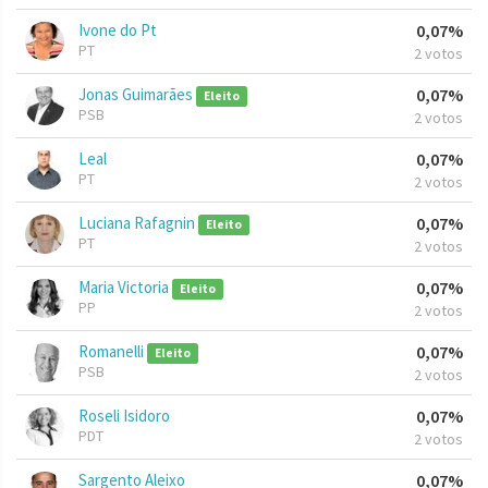
Ivone do Pt
0,07%
PT
2 votos
Jonas Guimarães
0,07%
Eleito
PSB
2 votos
Leal
0,07%
PT
2 votos
Luciana Rafagnin
0,07%
Eleito
PT
2 votos
Maria Victoria
0,07%
Eleito
PP
2 votos
Romanelli
0,07%
Eleito
PSB
2 votos
Roseli Isidoro
0,07%
PDT
2 votos
Sargento Aleixo
0,07%