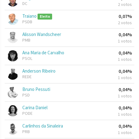
DC
2 votos
Traiano
0,07%
Eleito
PSDB
2 votos
Alisson Wandscheer
0,04%
PMB
1 votos
Ana Maria de Carvalho
0,04%
PSOL
1 votos
Anderson Ribeiro
0,04%
REDE
1 votos
Bruno Pessuti
0,04%
PSD
1 votos
Carina Daniel
0,04%
PODE
1 votos
Carlinhos da Sinaleira
0,04%
PRB
1 votos