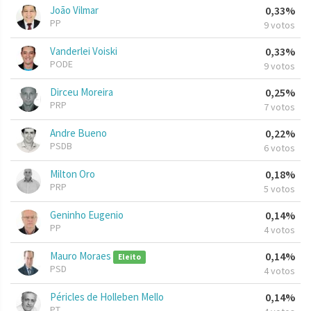
João Vilmar
0,33%
PP
9 votos
Vanderlei Voiski
0,33%
PODE
9 votos
Dirceu Moreira
0,25%
PRP
7 votos
Andre Bueno
0,22%
PSDB
6 votos
Milton Oro
0,18%
PRP
5 votos
Geninho Eugenio
0,14%
PP
4 votos
Mauro Moraes
0,14%
Eleito
PSD
4 votos
Péricles de Holleben Mello
0,14%
PT