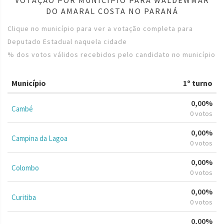
DO AMARAL COSTA NO PARANÁ
Clique no município para ver a votação completa para
Deputado Estadual naquela cidade
% dos votos válidos recebidos pelo candidato no município
Município
1º turno
0,00%
Cambé
0 votos
0,00%
Campina da Lagoa
0 votos
0,00%
Colombo
0 votos
0,00%
Curitiba
0 votos
0,00%