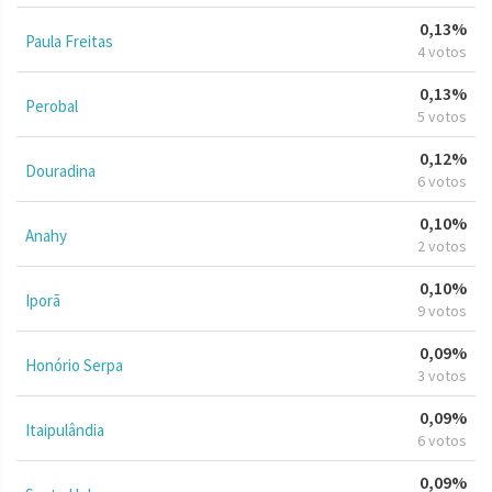
0,13%
Paula Freitas
4 votos
0,13%
Perobal
5 votos
0,12%
Douradina
6 votos
0,10%
Anahy
2 votos
0,10%
Iporã
9 votos
0,09%
Honório Serpa
3 votos
0,09%
Itaipulândia
6 votos
0,09%