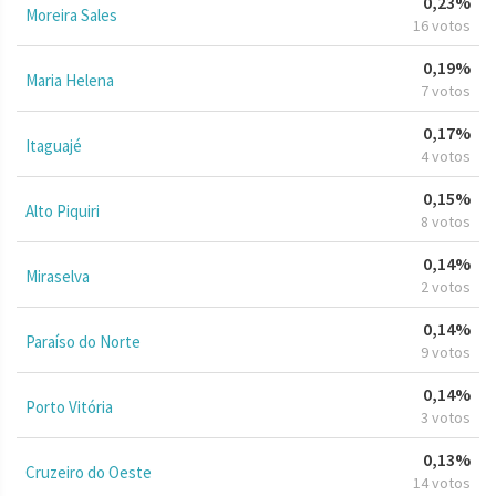
0,23%
Moreira Sales
16 votos
0,19%
Maria Helena
7 votos
0,17%
Itaguajé
4 votos
0,15%
Alto Piquiri
8 votos
0,14%
Miraselva
2 votos
0,14%
Paraíso do Norte
9 votos
0,14%
Porto Vitória
3 votos
0,13%
Cruzeiro do Oeste
14 votos