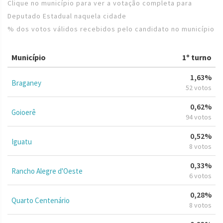
Clique no município para ver a votação completa para
Deputado Estadual naquela cidade
% dos votos válidos recebidos pelo candidato no município
Município
1º turno
1,63%
Braganey
52 votos
0,62%
Goioerê
94 votos
0,52%
Iguatu
8 votos
0,33%
Rancho Alegre d'Oeste
6 votos
0,28%
Quarto Centenário
8 votos