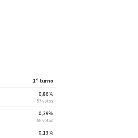
Á
1º turno
0,86%
57 votos
0,39%
98 votos
0,13%