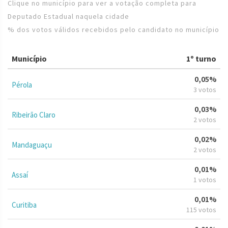
Clique no município para ver a votação completa para
Deputado Estadual naquela cidade
% dos votos válidos recebidos pelo candidato no município
Município
1º turno
0,05%
Pérola
3 votos
0,03%
Ribeirão Claro
2 votos
0,02%
Mandaguaçu
2 votos
0,01%
Assaí
1 votos
0,01%
Curitiba
115 votos