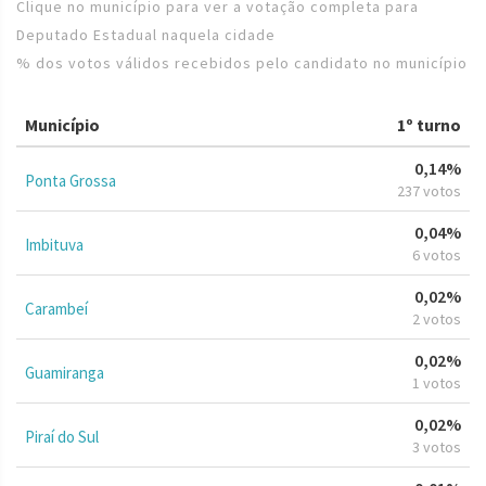
Clique no município para ver a votação completa para
Deputado Estadual naquela cidade
% dos votos válidos recebidos pelo candidato no município
Município
1º turno
0,14%
Ponta Grossa
237 votos
0,04%
Imbituva
6 votos
0,02%
Carambeí
2 votos
0,02%
Guamiranga
1 votos
0,02%
Piraí do Sul
3 votos