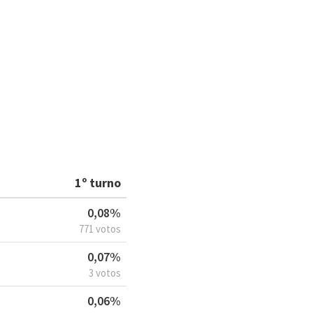
Á
1º turno
0,08%
771 votos
0,07%
3 votos
0,06%