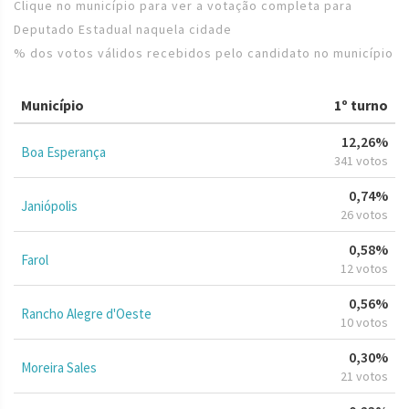
Clique no município para ver a votação completa para
Deputado Estadual naquela cidade
% dos votos válidos recebidos pelo candidato no município
Município
1º turno
12,26%
Boa Esperança
341 votos
0,74%
Janiópolis
26 votos
0,58%
Farol
12 votos
0,56%
Rancho Alegre d'Oeste
10 votos
0,30%
Moreira Sales
21 votos