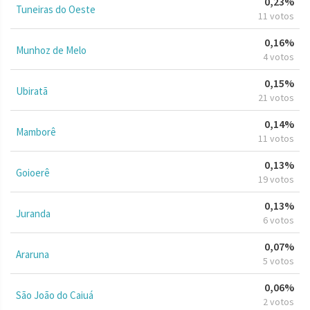
0,23%
Tuneiras do Oeste
11 votos
0,16%
Munhoz de Melo
4 votos
0,15%
Ubiratã
21 votos
0,14%
Mamborê
11 votos
0,13%
Goioerê
19 votos
0,13%
Juranda
6 votos
0,07%
Araruna
5 votos
0,06%
São João do Caiuá
2 votos