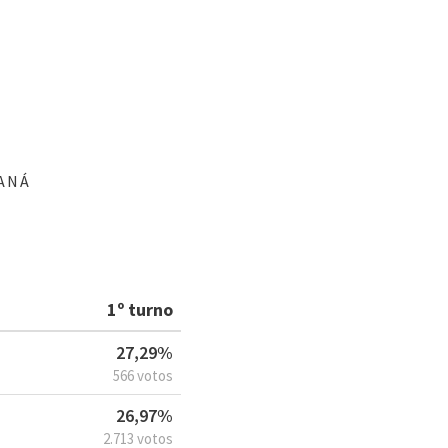
ANÁ
1º turno
27,29%
566 votos
26,97%
2.713 votos