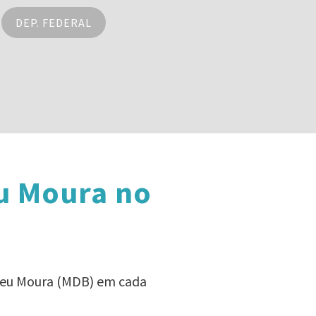
DEP. FEDERAL
u Moura no
ereu Moura (MDB) em cada