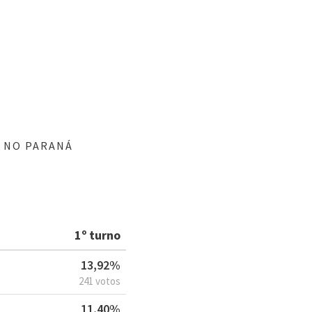
A NO PARANÁ
1º turno
13,92%
241 votos
11,40%