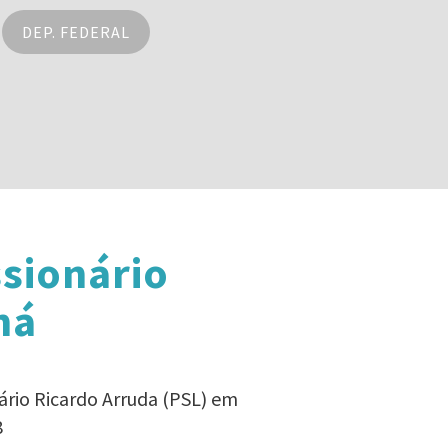
DEP. FEDERAL
sionário
ná
ário Ricardo Arruda (PSL) em
8