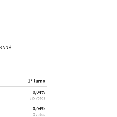
ARANÁ
1º turno
0,04%
335 votos
0,04%
3 votos