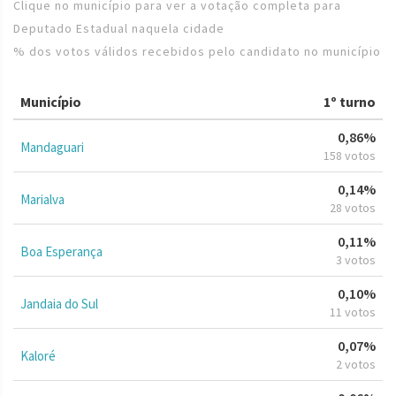
Clique no município para ver a votação completa para
Deputado Estadual naquela cidade
% dos votos válidos recebidos pelo candidato no município
Município
1º turno
0,86%
Mandaguari
158 votos
0,14%
Marialva
28 votos
0,11%
Boa Esperança
3 votos
0,10%
Jandaia do Sul
11 votos
0,07%
Kaloré
2 votos