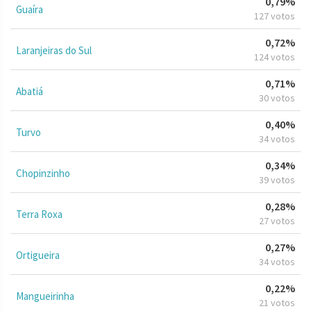
0,79%
Guaíra
127 votos
0,72%
Laranjeiras do Sul
124 votos
0,71%
Abatiá
30 votos
0,40%
Turvo
34 votos
0,34%
Chopinzinho
39 votos
0,28%
Terra Roxa
27 votos
0,27%
Ortigueira
34 votos
0,22%
Mangueirinha
21 votos