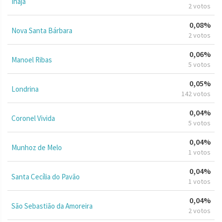
Inajá
2 votos
0,08%
Nova Santa Bárbara
2 votos
0,06%
Manoel Ribas
5 votos
0,05%
Londrina
142 votos
0,04%
Coronel Vivida
5 votos
0,04%
Munhoz de Melo
1 votos
0,04%
Santa Cecília do Pavão
1 votos
0,04%
São Sebastião da Amoreira
2 votos