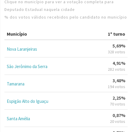
Clique no município para ver a votação completa para
Deputado Estadual naquela cidade
% dos votos válidos recebidos pelo candidato no município
Município
1º turno
5,69%
Nova Laranjeiras
328 votos
4,91%
São Jerônimo da Serra
282 votos
3,48%
Tamarana
194 votos
2,25%
Espigão Alto do Iguaçu
70 votos
0,87%
Santa Amélia
20 votos