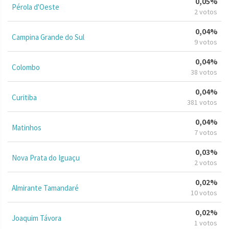
0,05%
Pérola d'Oeste
2 votos
0,04%
Campina Grande do Sul
9 votos
0,04%
Colombo
38 votos
0,04%
Curitiba
381 votos
0,04%
Matinhos
7 votos
0,03%
Nova Prata do Iguaçu
2 votos
0,02%
Almirante Tamandaré
10 votos
0,02%
Joaquim Távora
1 votos