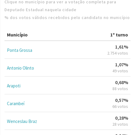
Clique no município para ver a votação completa para
Deputado Estadual naquela cidade
% dos votos válidos recebidos pelo candidato no município
Município
1º turno
1,61%
Ponta Grossa
2.754 votos
1,07%
Antonio Olinto
49 votos
0,68%
Arapoti
88 votos
0,57%
Carambeí
66 votos
0,28%
Wenceslau Braz
28 votos