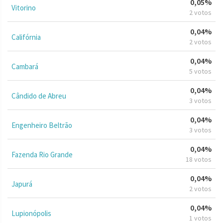
0,05%
Vitorino
2 votos
0,04%
Califórnia
2 votos
0,04%
Cambará
5 votos
0,04%
Cândido de Abreu
3 votos
0,04%
Engenheiro Beltrão
3 votos
0,04%
Fazenda Rio Grande
18 votos
0,04%
Japurá
2 votos
0,04%
Lupionópolis
1 votos