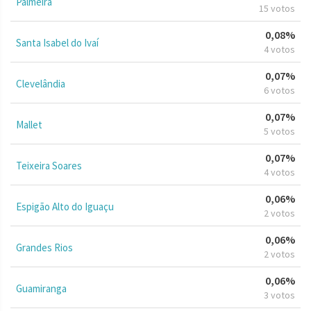
Palmeira
15 votos
0,08%
Santa Isabel do Ivaí
4 votos
0,07%
Clevelândia
6 votos
0,07%
Mallet
5 votos
0,07%
Teixeira Soares
4 votos
0,06%
Espigão Alto do Iguaçu
2 votos
0,06%
Grandes Rios
2 votos
0,06%
Guamiranga
3 votos