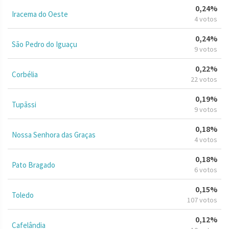
0,24%
Iracema do Oeste
4 votos
0,24%
São Pedro do Iguaçu
9 votos
0,22%
Corbélia
22 votos
0,19%
Tupãssi
9 votos
0,18%
Nossa Senhora das Graças
4 votos
0,18%
Pato Bragado
6 votos
0,15%
Toledo
107 votos
0,12%
Cafelândia