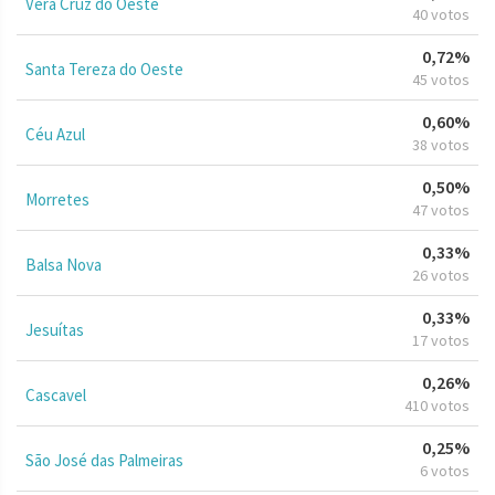
Vera Cruz do Oeste
40 votos
0,72%
Santa Tereza do Oeste
45 votos
0,60%
Céu Azul
38 votos
0,50%
Morretes
47 votos
0,33%
Balsa Nova
26 votos
0,33%
Jesuítas
17 votos
0,26%
Cascavel
410 votos
0,25%
São José das Palmeiras
6 votos