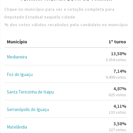
Clique no município para ver a votação completa para
Deputado Estadual naquela cidade
% dos votos válidos recebidos pelo candidato no município
Município
1º turno
13,58%
Medianeira
3.354 votos
7,14%
Foz do Iguaçu
9.499 votos
4,87%
Santa Terezinha de Itaipu
625 votos
4,11%
Serranópolis do Iguaçu
133 votos
3,58%
Matelândia
327 votos