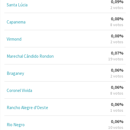
0,09%
Santa Lúcia
2 votos
0,08%
Capanema
8 votos
0,08%
Virmond
2 votos
0,07%
Marechal Cândido Rondon
19 votos
0,06%
Braganey
2 votos
0,06%
Coronel Vivida
8 votos
0,06%
Rancho Alegre d'Oeste
1 votos
0,06%
Rio Negro
10 votos