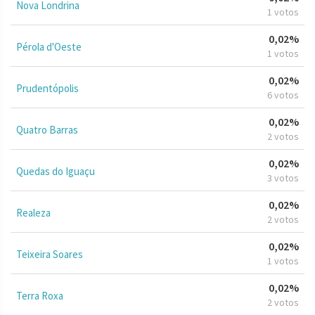
Nova Londrina
1 votos
0,02%
Pérola d'Oeste
1 votos
0,02%
Prudentópolis
6 votos
0,02%
Quatro Barras
2 votos
0,02%
Quedas do Iguaçu
3 votos
0,02%
Realeza
2 votos
0,02%
Teixeira Soares
1 votos
0,02%
Terra Roxa
2 votos