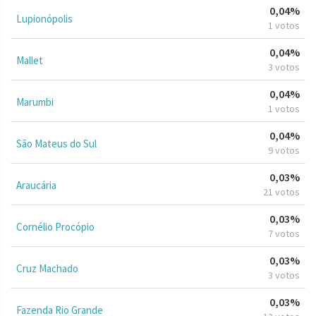
0,04%
Lupionópolis
1 votos
0,04%
Mallet
3 votos
0,04%
Marumbi
1 votos
0,04%
São Mateus do Sul
9 votos
0,03%
Araucária
21 votos
0,03%
Cornélio Procópio
7 votos
0,03%
Cruz Machado
3 votos
0,03%
Fazenda Rio Grande