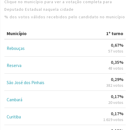
Clique no município para ver a votação completa para
Deputado Estadual naquela cidade
% dos votos válidos recebidos pelo candidato no município
Município
1º turno
0,67%
Rebouças
57 votos
0,35%
Reserva
48 votos
0,29%
São José dos Pinhais
382 votos
0,17%
Cambará
20 votos
0,17%
Curitiba
1.619 votos