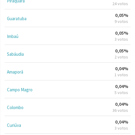
Piraquara
24 votos
0,05%
Guaratuba
9 votos
0,05%
Imbaú
3 votos
0,05%
Sabáudia
2 votos
0,04%
Amaporã
1 votos
0,04%
Campo Magro
5 votos
0,04%
Colombo
36 votos
0,04%
Curiúva
3 votos