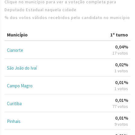
Clique no município para ver a votação completa para
Deputado Estadual naquela cidade
% dos votos válidos recebidos pelo candidato no município
Município
1º turno
0,04%
Cianorte
17 votos
0,02%
São João do Ivaí
1 votos
0,01%
Campo Magro
1 votos
0,01%
Curitiba
77 votos
0,01%
Pinhais
9 votos