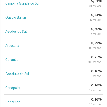
0,44%
Campina Grande do Sul
93 votos
0,44%
Quatro Barras
47 votos
0,30%
Agudos do Sul
15 votos
0,29%
Araucária
188 votos
0,21%
Colombo
209 votos
0,16%
Bocaiúva do Sul
10 votos
0,16%
Carlópolis
12 votos
0,16%
Contenda
14 votos