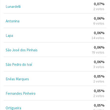
0,07%
Lunardelli
2 votos
0,06%
Antonina
6 votos
0,06%
Lapa
14 votos
0,06%
São José dos Pinhais
78 votos
0,06%
São Pedro do Ivaí
3 votos
0,05%
Enéas Marques
2 votos
0,05%
Fernandes Pinheiro
2 votos
0,05%
Ortigueira