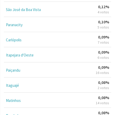
0,12%
São José da Boa Vista
4 votos
0,10%
Paranacity
5 votos
0,09%
Carlópolis
7 votos
0,09%
Itapejara d'Oeste
6 votos
0,09%
Paiçandu
16 votos
0,08%
Itaguajé
2 votos
0,08%
Matinhos
14 votos
0,08%