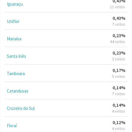
0,43%
Iguaraçu
11 votos
0,43%
Uniflor
7 votos
0,23%
Marialva
44 votos
0,23%
Santa Inês
3 votos
0,17%
Tamboara
5 votos
0,14%
Catanduvas
7 votos
0,14%
Cruzeiro do Sul
4 votos
0,12%
Floraí
4 votos