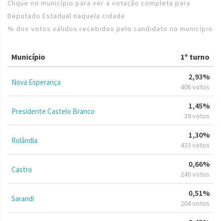
Clique no município para ver a votação completa para
Deputado Estadual naquela cidade
% dos votos válidos recebidos pelo candidato no município
Município
1º turno
2,93%
Nova Esperança
406 votos
1,45%
Presidente Castelo Branco
39 votos
1,30%
Rolândia
433 votos
0,66%
Castro
240 votos
0,51%
Sarandi
204 votos