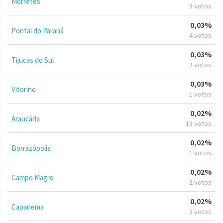
Morretes
3 votos
0,03%
Pontal do Paraná
4 votos
0,03%
Tijucas do Sul
2 votos
0,03%
Vitorino
1 votos
0,02%
Araucária
13 votos
0,02%
Borrazópolis
1 votos
0,02%
Campo Magro
2 votos
0,02%
Capanema
2 votos