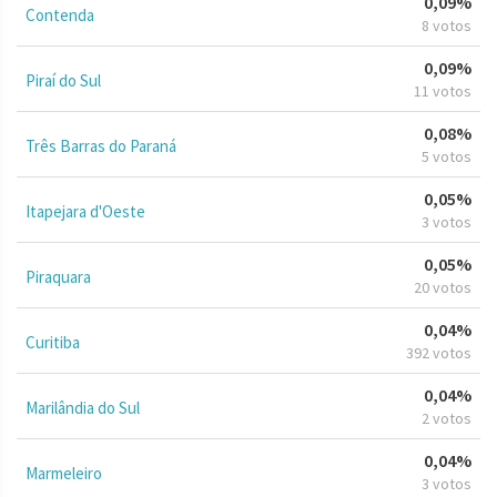
0,09%
Contenda
8 votos
0,09%
Piraí do Sul
11 votos
0,08%
Três Barras do Paraná
5 votos
0,05%
Itapejara d'Oeste
3 votos
0,05%
Piraquara
20 votos
0,04%
Curitiba
392 votos
0,04%
Marilândia do Sul
2 votos
0,04%
Marmeleiro
3 votos