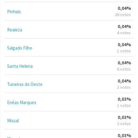
0,04%
Pinhais
26 votos
0,04%
Realeza
4 votos
0,04%
Salgado Filho
1 votos
0,04%
Santa Helena
6 votos
0,04%
Tuneiras do Oeste
2 votos
0,03%
Enéas Marques
1 votos
0,03%
Missal
2 votos
0,03%