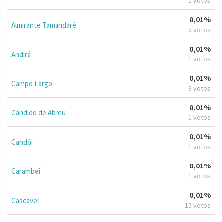
1 votos
0,01%
Almirante Tamandaré
5 votos
0,01%
Andirá
1 votos
0,01%
Campo Largo
3 votos
0,01%
Cândido de Abreu
1 votos
0,01%
Candói
1 votos
0,01%
Carambeí
1 votos
0,01%
Cascavel
15 votos