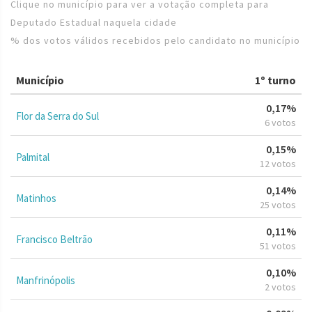
Clique no município para ver a votação completa para
Deputado Estadual naquela cidade
% dos votos válidos recebidos pelo candidato no município
Município
1º turno
0,17%
Flor da Serra do Sul
6 votos
0,15%
Palmital
12 votos
0,14%
Matinhos
25 votos
0,11%
Francisco Beltrão
51 votos
0,10%
Manfrinópolis
2 votos