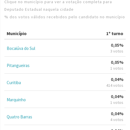
Clique no município para ver a votação completa para
Deputado Estadual naquela cidade
% dos votos válidos recebidos pelo candidato no município
Município
1º turno
0,05%
Bocaiúva do Sul
3 votos
0,05%
Pitangueiras
1 votos
0,04%
Curitiba
414 votos
0,04%
Marquinho
1 votos
0,04%
Quatro Barras
4 votos