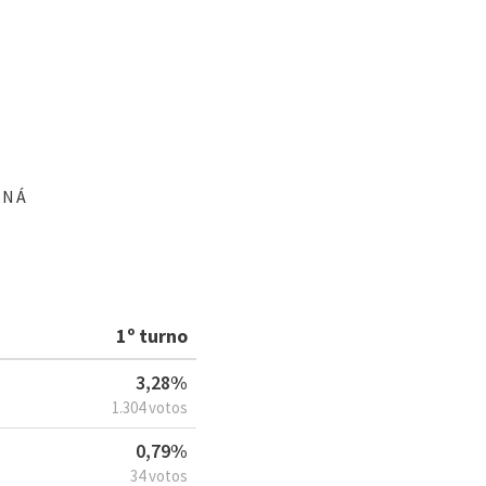
ANÁ
1º turno
3,28%
1.304 votos
0,79%
34 votos