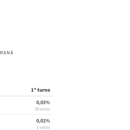
ARANÁ
1º turno
0,03%
36 votos
0,02%
1 votos