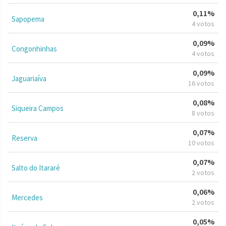
0,11%
Sapopema
4 votos
0,09%
Congonhinhas
4 votos
0,09%
Jaguariaíva
16 votos
0,08%
Siqueira Campos
8 votos
0,07%
Reserva
10 votos
0,07%
Salto do Itararé
2 votos
0,06%
Mercedes
2 votos
0,05%