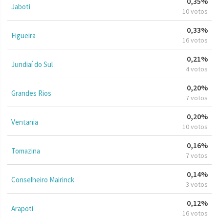
0,35%
Jaboti
10 votos
0,33%
Figueira
16 votos
0,21%
Jundiaí do Sul
4 votos
0,20%
Grandes Rios
7 votos
0,20%
Ventania
10 votos
0,16%
Tomazina
7 votos
0,14%
Conselheiro Mairinck
3 votos
0,12%
Arapoti
16 votos