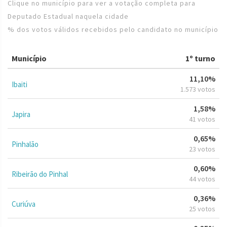
Clique no município para ver a votação completa para
Deputado Estadual naquela cidade
% dos votos válidos recebidos pelo candidato no município
Município
1º turno
11,10%
Ibaiti
1.573 votos
1,58%
Japira
41 votos
0,65%
Pinhalão
23 votos
0,60%
Ribeirão do Pinhal
44 votos
0,36%
Curiúva
25 votos