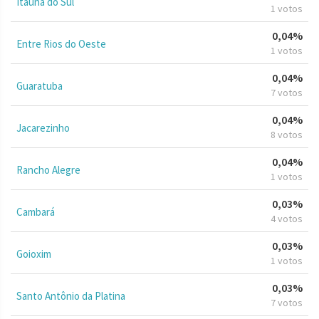
Itaúna do Sul
1 votos
0,04%
Entre Rios do Oeste
1 votos
0,04%
Guaratuba
7 votos
0,04%
Jacarezinho
8 votos
0,04%
Rancho Alegre
1 votos
0,03%
Cambará
4 votos
0,03%
Goioxim
1 votos
0,03%
Santo Antônio da Platina
7 votos