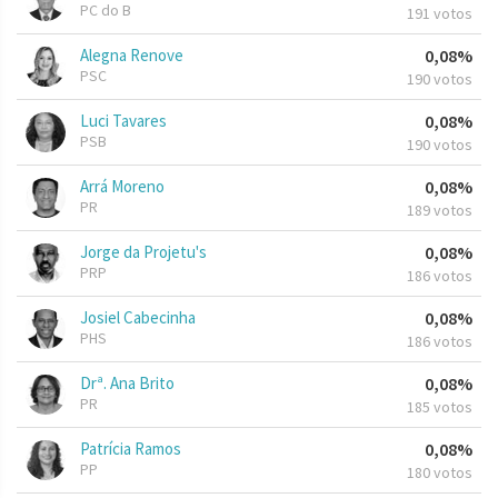
PC do B
191 votos
Alegna Renove
0,08%
PSC
190 votos
Luci Tavares
0,08%
PSB
190 votos
Arrá Moreno
0,08%
PR
189 votos
Jorge da Projetu's
0,08%
PRP
186 votos
Josiel Cabecinha
0,08%
PHS
186 votos
Drª. Ana Brito
0,08%
PR
185 votos
Patrícia Ramos
0,08%
PP
180 votos