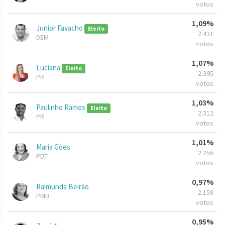
votos
1,09%
Junior Favacho
Eleito
2.431
DEM
votos
1,07%
Luciana
Eleito
2.395
PR
votos
1,03%
Paulinho Ramos
Eleito
2.312
PR
votos
1,01%
Maria Góes
2.256
PDT
votos
0,97%
Raimunda Beirão
2.158
PMB
votos
0,95%