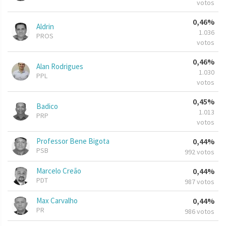
votos
0,46%
Aldrin
1.036
PROS
votos
0,46%
Alan Rodrigues
1.030
PPL
votos
0,45%
Badico
1.013
PRP
votos
Professor Bene Bigota
0,44%
PSB
992 votos
Marcelo Creão
0,44%
PDT
987 votos
Max Carvalho
0,44%
PR
986 votos