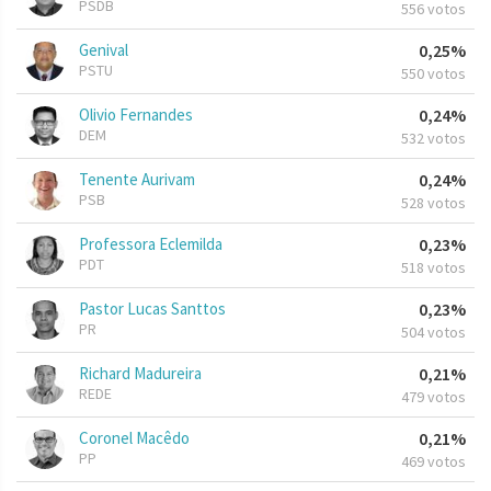
PSDB
556 votos
Genival
0,25%
PSTU
550 votos
Olivio Fernandes
0,24%
DEM
532 votos
Tenente Aurivam
0,24%
PSB
528 votos
Professora Eclemilda
0,23%
PDT
518 votos
Pastor Lucas Santtos
0,23%
PR
504 votos
Richard Madureira
0,21%
REDE
479 votos
Coronel Macêdo
0,21%
PP
469 votos