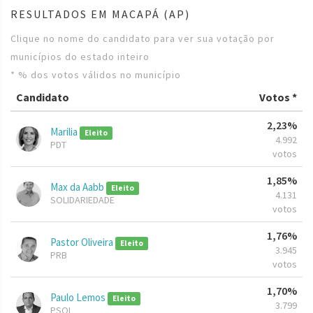
RESULTADOS EM MACAPÁ (AP)
Clique no nome do candidato para ver sua votação por
municípios do estado inteiro
* % dos votos válidos no município
Candidato
Votos *
2,23%
Marilia
Eleito
4.992
PDT
votos
1,85%
Max da Aabb
Eleito
4.131
SOLIDARIEDADE
votos
1,76%
Pastor Oliveira
Eleito
3.945
PRB
votos
1,70%
Paulo Lemos
Eleito
3.799
PSOL