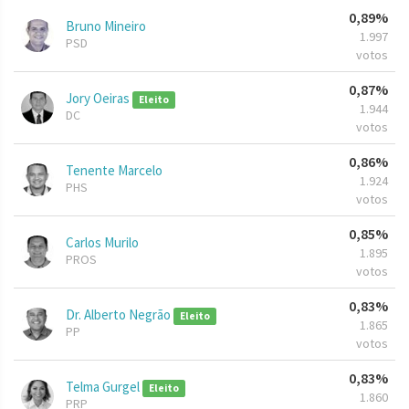
0,89%
Bruno Mineiro
1.997
PSD
votos
0,87%
Jory Oeiras
Eleito
1.944
DC
votos
0,86%
Tenente Marcelo
1.924
PHS
votos
0,85%
Carlos Murilo
1.895
PROS
votos
0,83%
Dr. Alberto Negrão
Eleito
1.865
PP
votos
0,83%
Telma Gurgel
Eleito
1.860
PRP