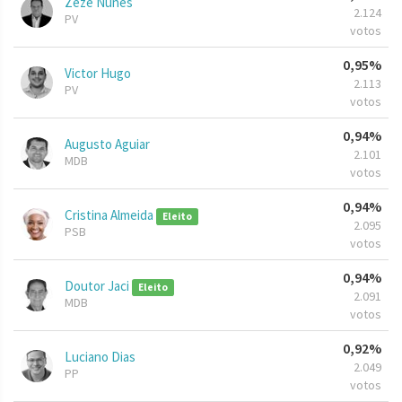
Zezé Nunes
2.124
PV
votos
0,95%
Victor Hugo
2.113
PV
votos
0,94%
Augusto Aguiar
2.101
MDB
votos
0,94%
Cristina Almeida
Eleito
2.095
PSB
votos
0,94%
Doutor Jaci
Eleito
2.091
MDB
votos
0,92%
Luciano Dias
2.049
PP
votos