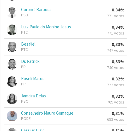
Coronel Barbosa
0,34%
PSB
771 votos
Luiz Paulo do Menino Jesus
0,34%
PTC
771 votos
Besaliel
0,33%
PTC
747 votos
Dr. Patrick
0,33%
PR
740 votos
Roseli Matos
0,32%
PP
722 votos
Jamaira Delas
0,32%
PSC
709 votos
Conselheiro Mauro Gemaque
0,31%
PODE
693 votos
Cassius Clay
0,31%