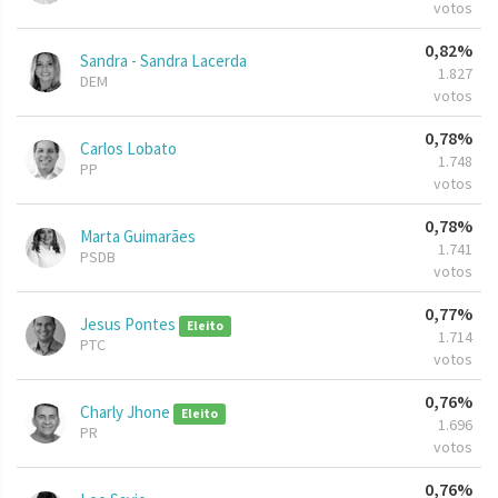
votos
0,82%
Sandra - Sandra Lacerda
1.827
DEM
votos
0,78%
Carlos Lobato
1.748
PP
votos
0,78%
Marta Guimarães
1.741
PSDB
votos
0,77%
Jesus Pontes
Eleito
1.714
PTC
votos
0,76%
Charly Jhone
Eleito
1.696
PR
votos
0,76%