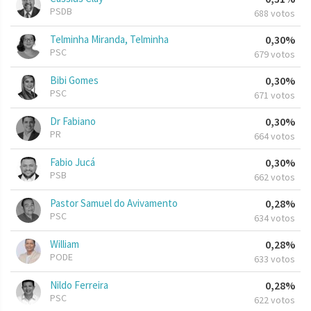
PSDB
688 votos
Telminha Miranda, Telminha
0,30%
PSC
679 votos
Bibi Gomes
0,30%
PSC
671 votos
Dr Fabiano
0,30%
PR
664 votos
Fabio Jucá
0,30%
PSB
662 votos
Pastor Samuel do Avivamento
0,28%
PSC
634 votos
William
0,28%
PODE
633 votos
Nildo Ferreira
0,28%
PSC
622 votos