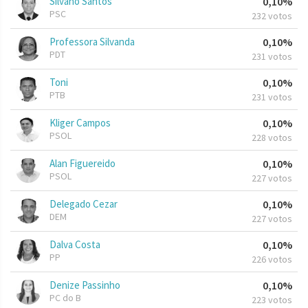
Silvano Santos
0,10%
PSC
232 votos
Professora Silvanda
0,10%
PDT
231 votos
Toni
0,10%
PTB
231 votos
Kliger Campos
0,10%
PSOL
228 votos
Alan Figuereido
0,10%
PSOL
227 votos
Delegado Cezar
0,10%
DEM
227 votos
Dalva Costa
0,10%
PP
226 votos
Denize Passinho
0,10%
PC do B
223 votos