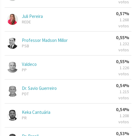
votos
0,57%
Juli Pereira
1.268
REDE
votos
0,55%
Professor Madson Millor
1.232
PSB
votos
0,55%
Valdeco
1.226
PP
votos
0,54%
Dr. Savio Guerreiro
1.215
PDT
votos
0,54%
Keka Cantuária
1.208
PR
votos
0,53%