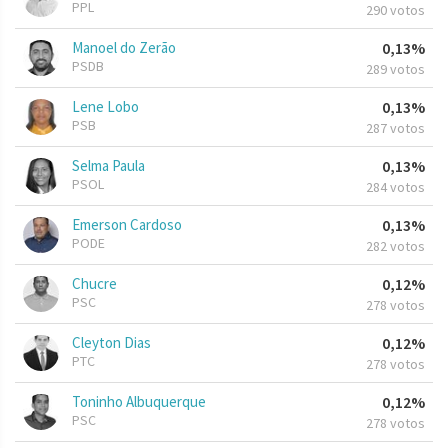
PPL
290 votos
Manoel do Zerão
0,13%
PSDB
289 votos
Lene Lobo
0,13%
PSB
287 votos
Selma Paula
0,13%
PSOL
284 votos
Emerson Cardoso
0,13%
PODE
282 votos
Chucre
0,12%
PSC
278 votos
Cleyton Dias
0,12%
PTC
278 votos
Toninho Albuquerque
0,12%
PSC
278 votos