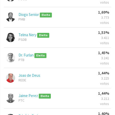
votos
1,69%
Diogo Senior
Eleito
3.773
PMB
votos
1,53%
Telma Nery
Eleito
3.411
PSDB
votos
1,45%
Dr. Furlan
Eleito
3.241
PTB
votos
1,44%
Joao de Deus
3.225
REDE
votos
1,44%
Jaime Perez
Eleito
3.212
PTC
votos
1,40%