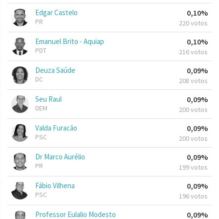
Edgar Castelo
0,10%
PR
220 votos
Emanuel Brito - Aquiap
0,10%
PDT
216 votos
Deuza Saúde
0,09%
DC
208 votos
Seu Raul
0,09%
DEM
200 votos
Valda Furacão
0,09%
PSC
200 votos
Dr Marco Aurélio
0,09%
PR
199 votos
Fábio Vilhena
0,09%
PSC
196 votos
Professor Eulalio Modesto
0,09%