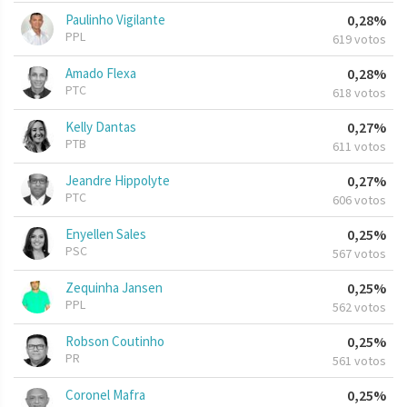
Paulinho Vigilante
0,28%
PPL
619 votos
Amado Flexa
0,28%
PTC
618 votos
Kelly Dantas
0,27%
PTB
611 votos
Jeandre Hippolyte
0,27%
PTC
606 votos
Enyellen Sales
0,25%
PSC
567 votos
Zequinha Jansen
0,25%
PPL
562 votos
Robson Coutinho
0,25%
PR
561 votos
Coronel Mafra
0,25%