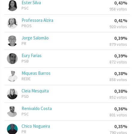
Ester Silva
0,43%
PSC
958 votos
Professora Alzira
0,41%
PROS
920 votos
Jorge Salomão
0,39%
PR
879 votos
Eury Farias
0,39%
PSB
872 votos
Miqueas Barros
0,38%
REDE
858 votos
Cleia Mesquita
0,38%
PSD
852 votos
Renivaldo Costa
0,36%
PSC
801 votos
Chico Nogueira
0,35%
PR
790 votos