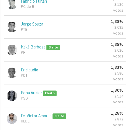
Fabrício Furlan
3.136
PC do B
votos
1,38%
Jorge Souza
3.085
PTB
votos
1,35%
Kaká Barbosa
Eleito
3.026
PR
votos
1,33%
Ericlaudio
2.980
PDT
votos
1,30%
Edna Auzier
Eleito
2.914
PSD
votos
1,28%
Dr. Victor Amoras
Eleito
2.872
REDE
votos