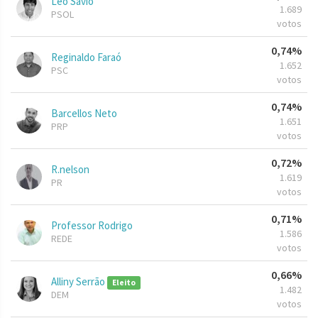
Leo Savio
1.689
PSOL
votos
0,74%
Reginaldo Faraó
1.652
PSC
votos
0,74%
Barcellos Neto
1.651
PRP
votos
0,72%
R.nelson
1.619
PR
votos
0,71%
Professor Rodrigo
1.586
REDE
votos
0,66%
Alliny Serrão
Eleito
1.482
DEM
votos