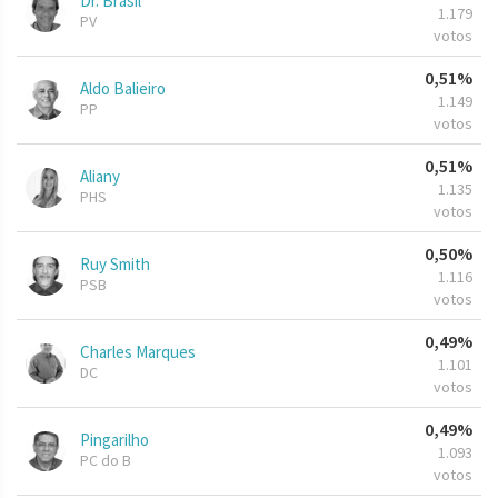
Dr. Brasil
1.179
PV
votos
0,51%
Aldo Balieiro
1.149
PP
votos
0,51%
Aliany
1.135
PHS
votos
0,50%
Ruy Smith
1.116
PSB
votos
0,49%
Charles Marques
1.101
DC
votos
0,49%
Pingarilho
1.093
PC do B
votos