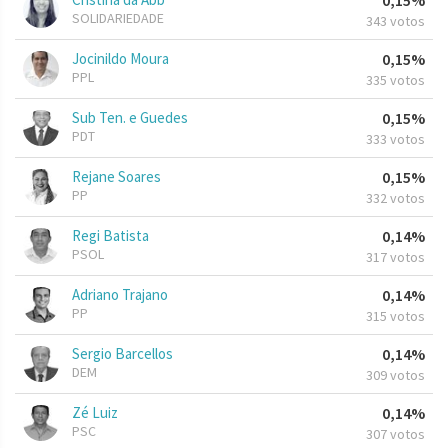
0,15%
SOLIDARIEDADE
343 votos
Jocinildo Moura
0,15%
PPL
335 votos
Sub Ten. e Guedes
0,15%
PDT
333 votos
Rejane Soares
0,15%
PP
332 votos
Regi Batista
0,14%
PSOL
317 votos
Adriano Trajano
0,14%
PP
315 votos
Sergio Barcellos
0,14%
DEM
309 votos
Zé Luiz
0,14%
PSC
307 votos