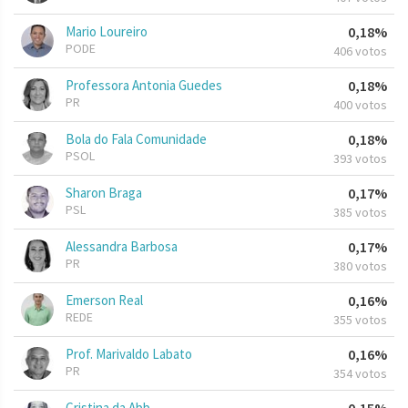
Mario Loureiro
0,18%
PODE
406 votos
Professora Antonia Guedes
0,18%
PR
400 votos
Bola do Fala Comunidade
0,18%
PSOL
393 votos
Sharon Braga
0,17%
PSL
385 votos
Alessandra Barbosa
0,17%
PR
380 votos
Emerson Real
0,16%
REDE
355 votos
Prof. Marivaldo Labato
0,16%
PR
354 votos
Cristina da Abb