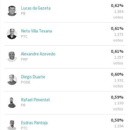
0,62%
Lucas da Gazeta
1.384
PR
votos
0,61%
Neto Villa Texana
1.373
PTC
votos
0,61%
Alexandre Azevedo
1.357
PRP
votos
0,60%
Diego Duarte
1.332
PODE
votos
0,59%
Rafael Pimentel
1.330
PR
votos
0,58%
Esdras Pantoja
1.294
PTC