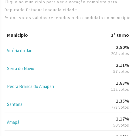
Clique no município para ver a votação completa para
Deputado Estadual naquela cidade
% dos votos válidos recebidos pelo candidato no município
Município
1º turno
2,80%
Vitória do Jari
205 votos
2,11%
Serra do Navio
57 votos
1,83%
Pedra Branca do Amapari
112 votos
1,35%
Santana
778 votos
1,17%
Amapá
50 votos