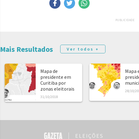
PUBLICIDADE
Mais Resultados
Ver todos +
Mapa de
Mapa e
presidente em
presid
Curitiba por
municíp
zonas eleitorais
28/10/20
31/10/2018
ELEIÇÕES