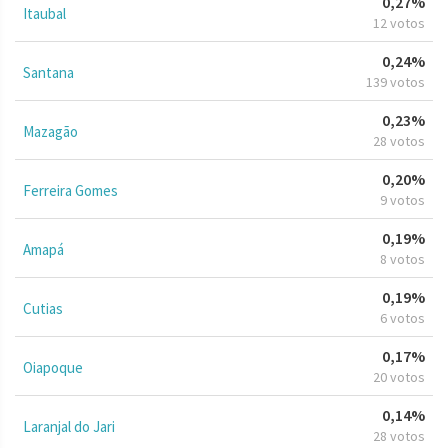
0,27%
Itaubal
12 votos
0,24%
Santana
139 votos
0,23%
Mazagão
28 votos
0,20%
Ferreira Gomes
9 votos
0,19%
Amapá
8 votos
0,19%
Cutias
6 votos
0,17%
Oiapoque
20 votos
0,14%
Laranjal do Jari
28 votos