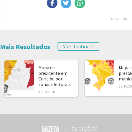
PUBLICIDADE
Mais Resultados
Ver todos +
Mapa de
Mapa e
presidente em
presid
Curitiba por
municíp
zonas eleitorais
28/10/20
31/10/2018
ELEIÇÕES