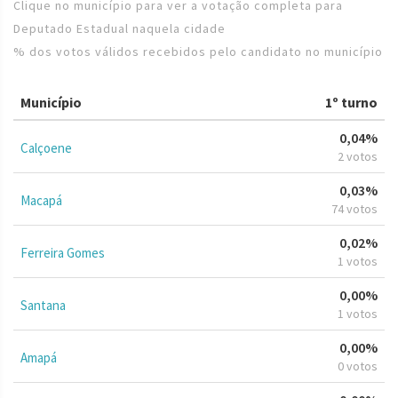
Clique no município para ver a votação completa para
Deputado Estadual naquela cidade
% dos votos válidos recebidos pelo candidato no município
Município
1º turno
0,04%
Calçoene
2 votos
0,03%
Macapá
74 votos
0,02%
Ferreira Gomes
1 votos
0,00%
Santana
1 votos
0,00%
Amapá
0 votos