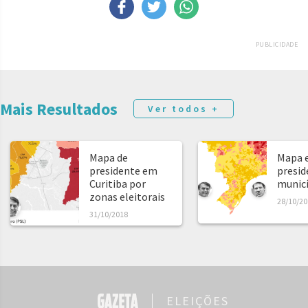
PUBLICIDADE
Mais Resultados
Ver todos +
Mapa de
Mapa e
presidente em
presid
Curitiba por
municíp
zonas eleitorais
28/10/20
31/10/2018
ELEIÇÕES