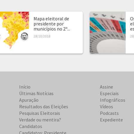
Mapa eleitoral de
O
presidente por
e
municípios no 2º...
e
28/10/2018
28
Início
Assine
Últimas Notícias
Especiais
Apuração
Infográficos
Resultados das Eleições
Vídeos
Pesquisas Eleitorais
Podcasts
Verdade ou mentira?
Expediente
Candidatos
Candidatos: Presidente