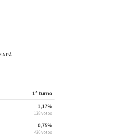
MAPÁ
1º turno
1,17%
138 votos
0,75%
436 votos