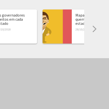
s governadores
Mapa de presidente:
leitos em cada
quem ganhou em ca
stado
estado...
/10/2018
28/10/2018