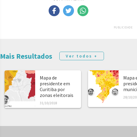
PUBLICIDADE
Mais Resultados
Ver todos +
Mapa de
Mapa e
presidente em
presid
Curitiba por
municíp
zonas eleitorais
28/10/20
31/10/2018