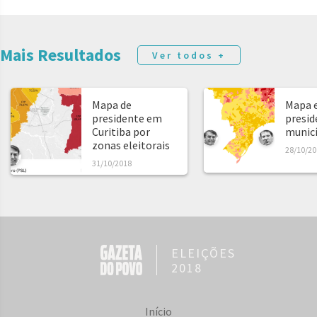
Mais Resultados
Ver todos +
Mapa de
Mapa e
presidente em
presid
Curitiba por
municíp
zonas eleitorais
28/10/20
31/10/2018
ELEIÇÕES
2018
Início