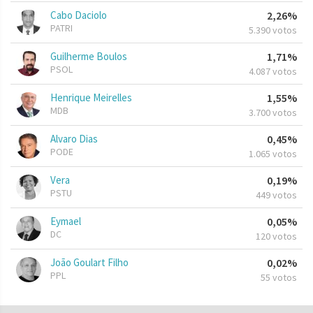
Cabo Daciolo
2,26%
PATRI
5.390 votos
Guilherme Boulos
1,71%
PSOL
4.087 votos
Henrique Meirelles
1,55%
MDB
3.700 votos
Alvaro Dias
0,45%
PODE
1.065 votos
Vera
0,19%
PSTU
449 votos
Eymael
0,05%
DC
120 votos
João Goulart Filho
0,02%
PPL
55 votos