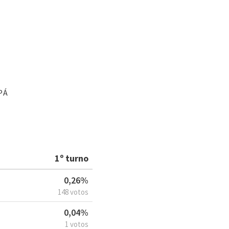
PÁ
1º turno
0,26%
148 votos
0,04%
1 votos