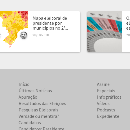
Mapa eleitoral de
O
presidente por
e
municípios no 2º...
e
28/10/2018
28
Início
Assine
Últimas Notícias
Especiais
Apuração
Infográficos
Resultados das Eleições
Vídeos
Pesquisas Eleitorais
Podcasts
Verdade ou mentira?
Expediente
Candidatos
Candidatos: Presidente