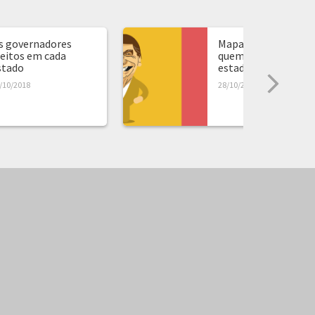
s governadores
Mapa de presidente:
leitos em cada
quem ganhou em ca
stado
estado...
/10/2018
28/10/2018