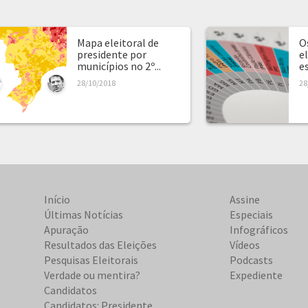
Mapa eleitoral de
O
presidente por
e
municípios no 2º...
e
28/10/2018
28
Início
Assine
Últimas Notícias
Especiais
Apuração
Infográficos
Resultados das Eleições
Vídeos
Pesquisas Eleitorais
Podcasts
Verdade ou mentira?
Expediente
Candidatos
Candidatos: Presidente