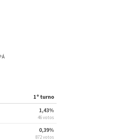
PÁ
1º turno
1,43%
46 votos
0,39%
872 votos