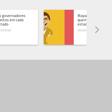
s governadores
Mapa de presidente:
leitos em cada
quem ganhou em ca
stado
estado...
/10/2018
28/10/2018