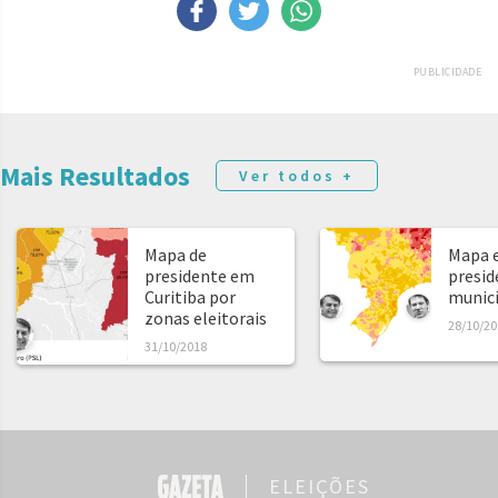
PUBLICIDADE
Mais Resultados
Ver todos +
Mapa de
Mapa e
presidente em
presid
Curitiba por
municíp
zonas eleitorais
28/10/20
31/10/2018
ELEIÇÕES