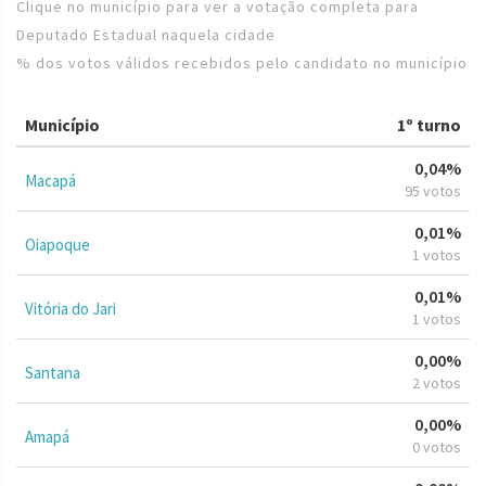
Clique no município para ver a votação completa para
Deputado Estadual naquela cidade
% dos votos válidos recebidos pelo candidato no município
Município
1º turno
0,04%
Macapá
95 votos
0,01%
Oiapoque
1 votos
0,01%
Vitória do Jari
1 votos
0,00%
Santana
2 votos
0,00%
Amapá
0 votos